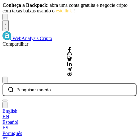
Conheça a Backpack
: abra uma conta gratuita e negocie cripto
com taxas baixas usando o
este link
!
Dismiss
WebAnalysis
Cripto
Compartilhar
Pesquisar moeda
English
EN
Español
ES
Português
PT