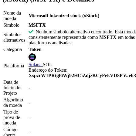
Nome da
Microsoft tokenized stock (xStock)
moeda
Símbolo
MSFTX
Nenhum símbolo alternativo encontrado. Esta moed
Símbolos
consistentemente representada como
MSFTX
em todas 
alternativos
plataformas analisadas.
Categoria
Token
Solana
SOL
Plataforma
Endereço do Token:
XspzcW1PRtgf6Wj92HCiZdjzKCyFekVD8P5Ue
Data de
Início do
-
Projeto
Algoritmo
-
da moeda
Tipo de
prova de
-
moeda
Código
-
aberto