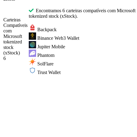
Encontramos 6 carteiras compatíveis com Microsoft
tokenized stock (xStock).
Carteiras
Compatíveis
Backpack
com
Microsoft
Binance Web3 Wallet
tokenized
Jupiter Mobile
stock
(xStock)
Phantom
6
SolFlare
Trust Wallet