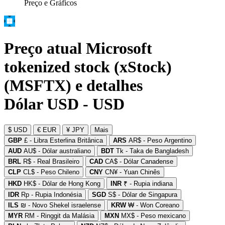
Preço e Gráficos
Preço atual Microsoft
tokenized stock (xStock)
(MSFTX) e detalhes
Dólar USD - USD
$ USD
€ EUR
¥ JPY
Mais
GBP
£ - Libra Esterlina Britânica
ARS
AR$ - Peso Argentino
AUD
AU$ - Dólar australiano
BDT
Tk - Taka de Bangladesh
BRL
R$ - Real Brasileiro
CAD
CA$ - Dólar Canadense
CLP
CL$ - Peso Chileno
CNY
CN¥ - Yuan Chinês
HKD
HK$ - Dólar de Hong Kong
INR
₹ - Rupia indiana
IDR
Rp - Rupia Indonésia
SGD
S$ - Dólar de Singapura
ILS
₪ - Novo Shekel israelense
KRW
₩ - Won Coreano
MYR
RM - Ringgit da Malásia
MXN
MX$ - Peso mexicano