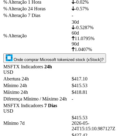
% Alteração 1 Hora
-0.02%
% Alteração 24 Horas
-0.57%
% Alteração 7 Dias
-
30d
-0.5287%
60d
% Alteração
11.0795%
90d
1.0407%
Onde comprar Microsoft tokenized stock (xStock)?
MSFTX Indicadores
24h
USD
Abertura 24h
$417.10
Mínimo 24h
$415.53
Máximo 24h
$418.81
Diferença Mínimo / Máximo 24h
-
MSFTX Indicadores
7 Dias
USD
$415.53
Mínimo 7d
2026-05-
24T15:15:10.987127Z
$427.42