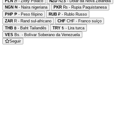
PLN
zł - Zloty Polaco
NZD
NZ$ - Dólar da Nova Zelândia
NGN
₦ - Naira nigeriana
PKR
₨ - Rupia Paquistanesa
PHP
₱ - Peso filipino
RUB
₽ - Rublo Russo
ZAR
R - Rand sul-africano
CHF
CHF - Franco suíço
THB
฿ - Baht Tailandês
TRY
₺ - Lira turca
VES
Bs. - Bolívar Soberano da Venezuela
Seguir