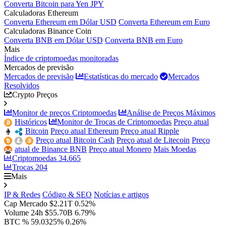
Converta Bitcoin para Yen JPY
Calculadoras Ethereum
Converta Ethereum em Dólar USD
Converta Ethereum em Euro
Calculadoras Binance Coin
Converta BNB em Dólar USD
Converta BNB em Euro
Mais
Índice de criptomoedas monitoradas
Mercados de previsão
Mercados de previsão
Estatísticas do mercado
Mercados
Resolvidos
Crypto Preços
Monitor de preços Criptomoedas
Análise de Preços Máximos
Históricos
Monitor de Trocas de Criptomoedas
Preço atual
Bitcoin
Preço atual Ethereum
Preço atual Ripple
Preço atual Bitcoin Cash
Preço atual de Litecoin
Preço
atual de Binance BNB
Preço atual Monero
Mais Moedas
Criptomoedas
34.665
Trocas
204
Mais
IP & Redes
Código & SEO
Notícias e artigos
Cap Mercado
$2.21T
0.52%
Volume 24h
$55.70B
6.79%
BTC %
59.0325%
0.26%