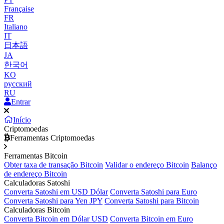
Française
FR
Italiano
IT
日本語
JA
한국어
KO
русский
RU
Entrar
Início
Criptomoedas
Ferramentas Criptomoedas
Ferramentas Bitcoin
Obter taxa de transação Bitcoin
Validar o endereço Bitcoin
Balanço
de endereço Bitcoin
Calculadoras Satoshi
Converta Satoshi em USD Dólar
Converta Satoshi para Euro
Converta Satoshi para Yen JPY
Converta Satoshi para Bitcoin
Calculadoras Bitcoin
Converta Bitcoin em Dólar USD
Converta Bitcoin em Euro