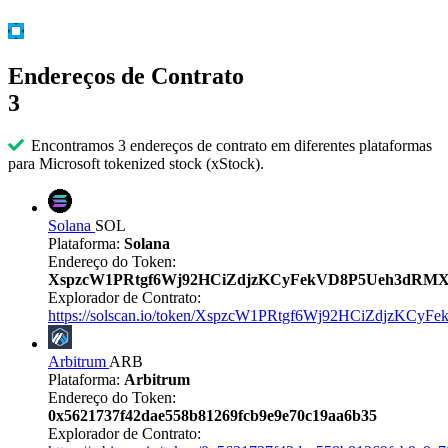
Endereços de Contrato
3
Encontramos 3 endereços de contrato em diferentes plataformas
para Microsoft tokenized stock (xStock).
Solana
SOL
Plataforma:
Solana
Endereço do Token:
XspzcW1PRtgf6Wj92HCiZdjzKCyFekVD8P5Ueh3dRM
Explorador de Contrato:
https://solscan.io/token/XspzcW1PRtgf6Wj92HCiZdjzKC
Arbitrum
ARB
Plataforma:
Arbitrum
Endereço do Token:
0x5621737f42dae558b81269fcb9e9e70c19aa6b35
Explorador de Contrato: