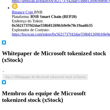
https://arbiscan.io/token/0x5621737f42dae558b81269fcb9e9e
Binance Coin
BNB
Plataforma:
BNB Smart Chain (BEP20)
Endereço do Token:
0x5621737f42dae558b81269fcb9e9e70c19aa6b35
Explorador de Contrato:
https://bscscan.com/token/0x5621737f42dae558b81269fcb9e
Whitepaper de Microsoft tokenized stock
(xStock)
-
Veja o Whitepaper de Microsoft tokenized stock (xStock)
Membros da equipe de Microsoft
tokenized stock (xStock)