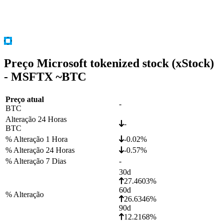
Preço Microsoft tokenized stock (xStock)
- MSFTX ~
BTC
Preço atual
-
BTC
Alteração 24 Horas
-
BTC
% Alteração 1 Hora
-0.02%
% Alteração 24 Horas
-0.57%
% Alteração 7 Dias
-
30d
27.4603%
60d
% Alteração
26.6346%
90d
12.2168%