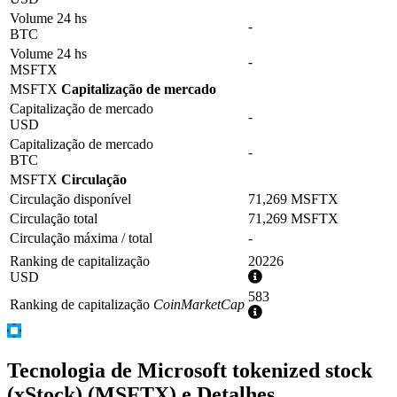
Volume 24 hs
-
BTC
Volume 24 hs
-
MSFTX
MSFTX
Capitalização de mercado
Capitalização de mercado
-
USD
Capitalização de mercado
-
BTC
MSFTX
Circulação
Circulação disponível
71,269 MSFTX
Circulação total
71,269 MSFTX
Circulação máxima / total
-
Ranking de capitalização
20226
Mais
USD
informações
583
Ranking de capitalização
CoinMarketCap
Mais
informações
Tecnologia de Microsoft tokenized stock
(xStock) (MSFTX) e Detalhes