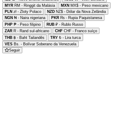
MYR
RM - Ringgit da Malásia
MXN
MX$ - Peso mexicano
PLN
zł - Zloty Polaco
NZD
NZ$ - Dólar da Nova Zelândia
NGN
₦ - Naira nigeriana
PKR
₨ - Rupia Paquistanesa
PHP
₱ - Peso filipino
RUB
₽ - Rublo Russo
ZAR
R - Rand sul-africano
CHF
CHF - Franco suíço
THB
฿ - Baht Tailandês
TRY
₺ - Lira turca
VES
Bs. - Bolívar Soberano da Venezuela
Seguir