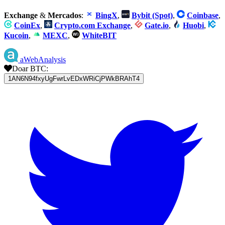
Exchange
&
Mercados
:
BingX
,
Bybit (Spot)
,
Coinbase
,
CoinEx
,
Crypto.com Exchange
,
Gate.io
,
Huobi
,
Kucoin
,
MEXC
,
WhiteBIT
aWebAnalysis
Doar BTC:
1AN6N94fxyUgFwrLvEDxWRiCjPWkBRAhT4