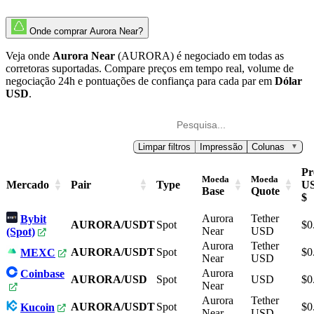
Onde comprar Aurora Near?
Veja onde
Aurora Near
(AURORA) é negociado em todas as
corretoras suportadas. Compare preços em tempo real, volume de
negociação 24h e pontuações de confiança para cada par em
Dólar
USD
.
Limpar filtros
Impressão
Colunas
▼
Pr
Moeda
Moeda
Mercado
Pair
Type
U
Base
Quote
$
Aurora
Tether
Bybit
AURORA/USDT
Spot
$0
Near
USD
(Spot)
Aurora
Tether
AURORA/USDT
Spot
$0
MEXC
Near
USD
Aurora
Coinbase
AURORA/USD
Spot
USD
$0
Near
Aurora
Tether
AURORA/USDT
Spot
$0
Kucoin
Near
USD