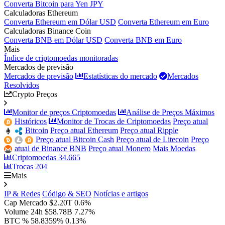
Converta Bitcoin para Yen JPY
Calculadoras Ethereum
Converta Ethereum em Dólar USD
Converta Ethereum em Euro
Calculadoras Binance Coin
Converta BNB em Dólar USD
Converta BNB em Euro
Mais
Índice de criptomoedas monitoradas
Mercados de previsão
Mercados de previsão
Estatísticas do mercado
Mercados
Resolvidos
Crypto Preços
Monitor de preços Criptomoedas
Análise de Preços Máximos
Históricos
Monitor de Trocas de Criptomoedas
Preço atual
Bitcoin
Preço atual Ethereum
Preço atual Ripple
Preço atual Bitcoin Cash
Preço atual de Litecoin
Preço
atual de Binance BNB
Preço atual Monero
Mais Moedas
Criptomoedas
34.665
Trocas
204
Mais
IP & Redes
Código & SEO
Notícias e artigos
Cap Mercado
$2.20T
0.6%
Volume 24h
$58.78B
7.27%
BTC %
58.8359%
0.13%