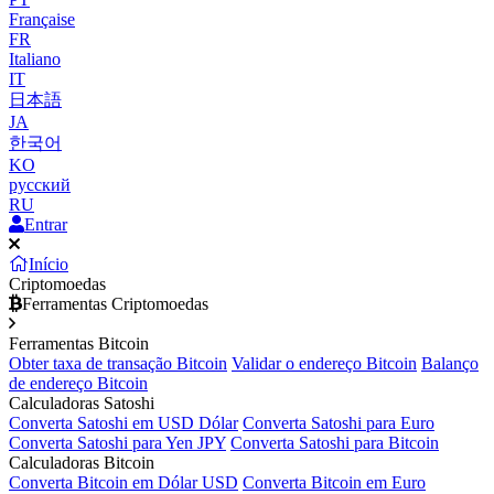
Française
FR
Italiano
IT
日本語
JA
한국어
KO
русский
RU
Entrar
Início
Criptomoedas
Ferramentas Criptomoedas
Ferramentas Bitcoin
Obter taxa de transação Bitcoin
Validar o endereço Bitcoin
Balanço
de endereço Bitcoin
Calculadoras Satoshi
Converta Satoshi em USD Dólar
Converta Satoshi para Euro
Converta Satoshi para Yen JPY
Converta Satoshi para Bitcoin
Calculadoras Bitcoin
Converta Bitcoin em Dólar USD
Converta Bitcoin em Euro