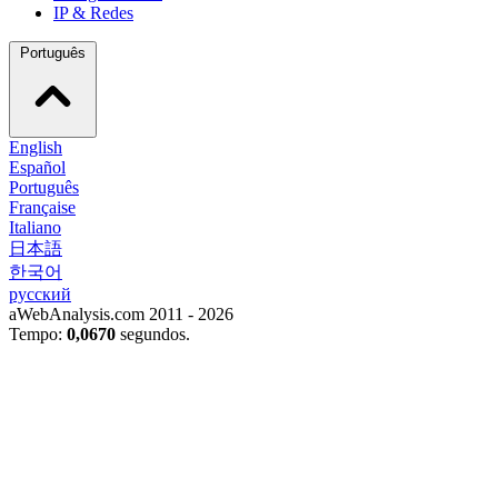
IP & Redes
Português
English
Español
Português
Française
Italiano
日本語
한국어
русский
aWebAnalysis.com 2011 - 2026
Tempo:
0,0670
segundos.