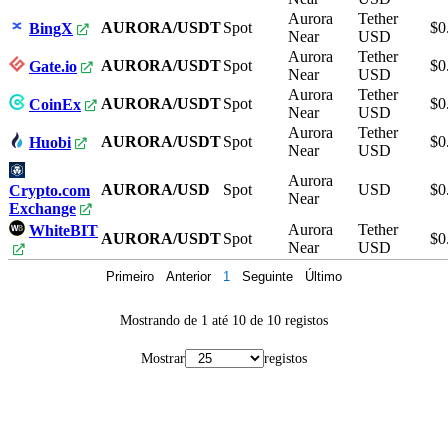
Aurora
Tether
AURORA/USDT
Spot
$0
BingX
Near
USD
Aurora
Tether
AURORA/USDT
Spot
$0
Gate.io
Near
USD
Aurora
Tether
AURORA/USDT
Spot
$0
CoinEx
Near
USD
Aurora
Tether
AURORA/USDT
Spot
$0
Huobi
Near
USD
Aurora
AURORA/USD
Spot
USD
$0
Crypto.com
Near
Exchange
Aurora
Tether
WhiteBIT
AURORA/USDT
Spot
$0
Near
USD
Primeiro
Anterior
1
Seguinte
Último
Mostrando de 1 até 10 de 10 registos
Mostrar
registos