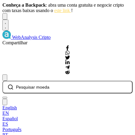
Conheça a Backpack
: abra uma conta gratuita e negocie cripto
com taxas baixas usando o
este link
!
Dismiss
WebAnalysis
Cripto
Compartilhar
Pesquisar moeda
English
EN
Español
ES
Português
PT