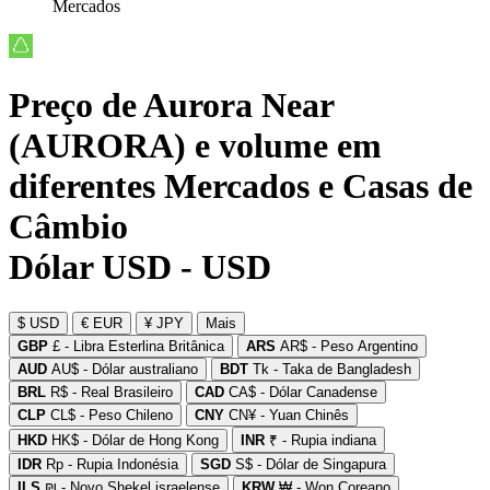
Mercados
Preço de Aurora Near
(AURORA) e volume em
diferentes Mercados e Casas de
Câmbio
Dólar USD - USD
$ USD
€ EUR
¥ JPY
Mais
GBP
£ - Libra Esterlina Britânica
ARS
AR$ - Peso Argentino
AUD
AU$ - Dólar australiano
BDT
Tk - Taka de Bangladesh
BRL
R$ - Real Brasileiro
CAD
CA$ - Dólar Canadense
CLP
CL$ - Peso Chileno
CNY
CN¥ - Yuan Chinês
HKD
HK$ - Dólar de Hong Kong
INR
₹ - Rupia indiana
IDR
Rp - Rupia Indonésia
SGD
S$ - Dólar de Singapura
ILS
₪ - Novo Shekel israelense
KRW
₩ - Won Coreano