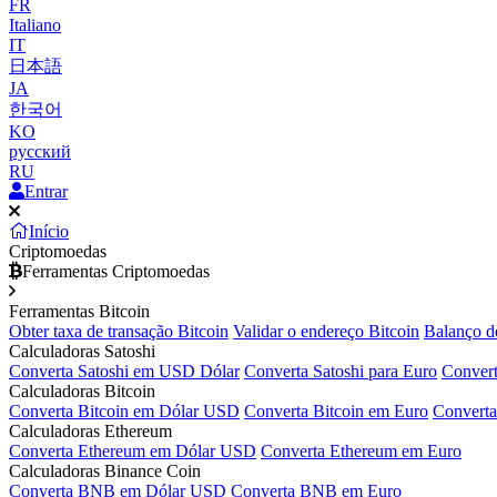
FR
Italiano
IT
日本語
JA
한국어
KO
русский
RU
Entrar
Início
Criptomoedas
Ferramentas Criptomoedas
Ferramentas Bitcoin
Obter taxa de transação Bitcoin
Validar o endereço Bitcoin
Balanço d
Calculadoras Satoshi
Converta Satoshi em USD Dólar
Converta Satoshi para Euro
Convert
Calculadoras Bitcoin
Converta Bitcoin em Dólar USD
Converta Bitcoin em Euro
Converta
Calculadoras Ethereum
Converta Ethereum em Dólar USD
Converta Ethereum em Euro
Calculadoras Binance Coin
Converta BNB em Dólar USD
Converta BNB em Euro