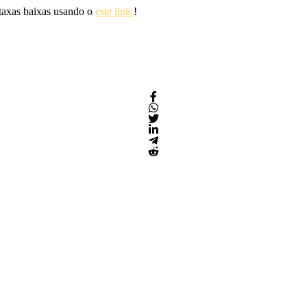
 taxas baixas usando o
este link
!