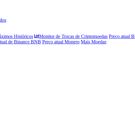
dos
áximos Históricos
Monitor de Trocas de Criptomoedas
Preço atual B
atual de Binance BNB
Preço atual Monero
Mais Moedas