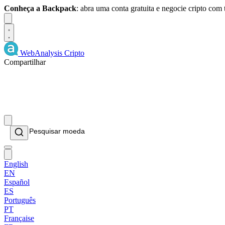
Conheça a Backpack
: abra uma conta gratuita e negocie cripto com
Dismiss
WebAnalysis
Cripto
Compartilhar
English
EN
Español
ES
Português
PT
Française