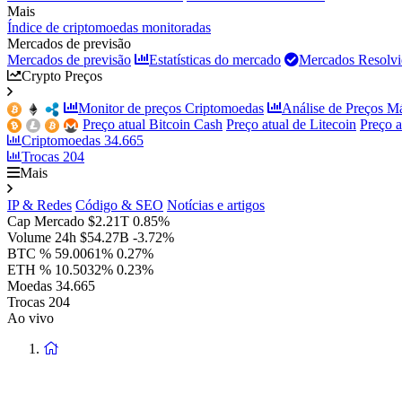
Mais
Índice de criptomoedas monitoradas
Mercados de previsão
Mercados de previsão
Estatísticas do mercado
Mercados Resolvi
Crypto Preços
Monitor de preços Criptomoedas
Análise de Preços M
Preço atual Bitcoin Cash
Preço atual de Litecoin
Preço 
Criptomoedas
34.665
Trocas
204
Mais
IP & Redes
Código & SEO
Notícias e artigos
Cap Mercado
$2.21T
0.85%
Volume 24h
$54.27B
-3.72%
BTC %
59.0061%
0.27%
ETH %
10.5032%
0.23%
Moedas
34.665
Trocas
204
Ao vivo
Voltar
à
página
principal