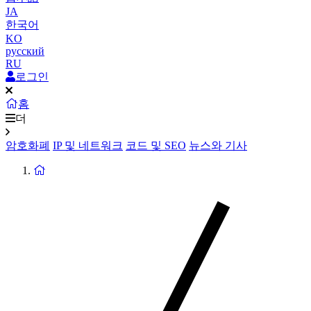
JA
한국어
KO
русский
RU
로그인
홈
더
암호화폐
IP 및 네트워크
코드 및 SEO
뉴스와 기사
홈
페
이
지
로
돌
아
가
기