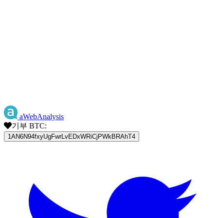
aWebAnalysis
기부 BTC:
1AN6N94fxyUgFwrLvEDxWRiCjPWkBRAhT4