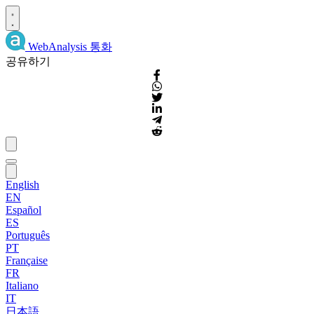
WebAnalysis
통화
공유하기
English
EN
Español
ES
Português
PT
Française
FR
Italiano
IT
日本語