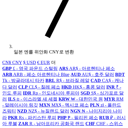
일본 엔를 위안화 CNY로 변환
CN¥ CNY
$ USD
€ EUR
더
GBP
£ - 영국 파운드 스털링
ARS
AR$ - 아르헨티나 페소
ARB
ARB - 페소 아르헨티나 Blue
AUD
AU$ - 호주 달러
BDT
Tk - 방글라데시 타카
BRL
R$ - 브라질 레알
CAD
CA$ - 캐나
다 달러
CLP
CL$ - 칠레 페소
HKD
HK$ - 홍콩 달러
INR
₹ -
인도 루피
IDR
Rp - 인도네시아 루피아
SGD
S$ - 싱가포르 달
러
ILS
₪ - 이스라엘 새 셰켈
KRW
₩ - 대한민국 원
MYR
RM
- 말레이시아 링깃
MXN
MX$ - 멕시코 페소
PLN
zł - 폴란드
즈워티
NZD
NZ$ - 뉴질랜드 달러
NGN
₦ - 나이지리아 나이
라
PKR
₨ - 파키스탄 루피
PHP
₱ - 필리핀 페소
RUB
₽ - 러시
아 루블
ZAR
R - 남아프리카 공화국 랜드
CHF
CHF - 스위스