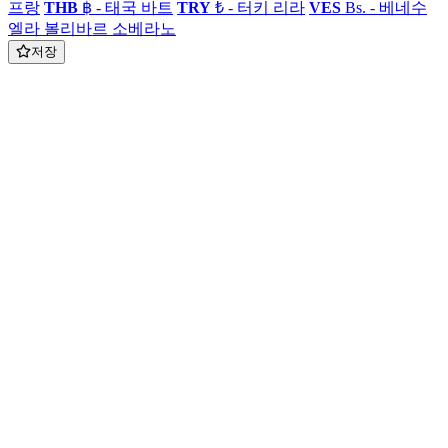
프랑
THB
฿ - 태국 바트
TRY
₺ - 터키 리라
VES
Bs. - 베네수
엘라 볼리바르 소베라노
저장