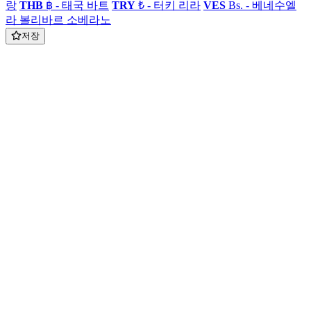
랑
THB
฿ - 태국 바트
TRY
₺ - 터키 리라
VES
Bs. - 베네수엘
라 볼리바르 소베라노
저장