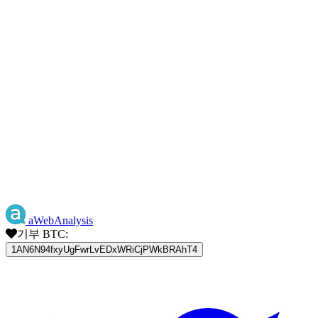
aWebAnalysis
기부 BTC:
1AN6N94fxyUgFwrLvEDxWRiCjPWkBRAhT4