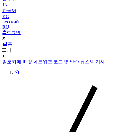
JA
한국어
KO
русский
RU
로그인
홈
더
암호화폐
IP 및 네트워크
코드 및 SEO
뉴스와 기사
홈
페
이
지
로
돌
아
가
기