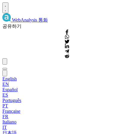
WebAnalysis
통화
공유하기
English
EN
Español
ES
Português
PT
Française
FR
Italiano
IT
日本語