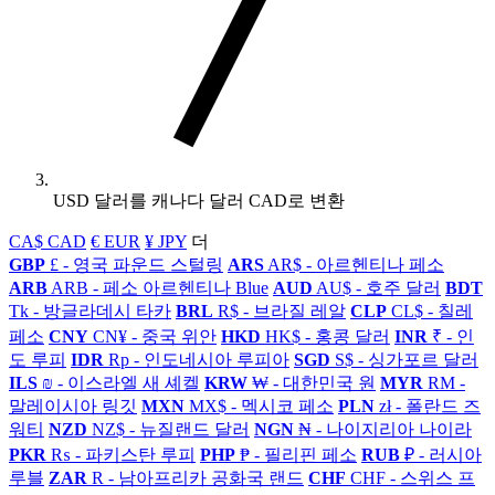
USD 달러를 캐나다 달러 CAD로 변환
CA$ CAD
€ EUR
¥ JPY
더
GBP
£ - 영국 파운드 스털링
ARS
AR$ - 아르헨티나 페소
ARB
ARB - 페소 아르헨티나 Blue
AUD
AU$ - 호주 달러
BDT
Tk - 방글라데시 타카
BRL
R$ - 브라질 레알
CLP
CL$ - 칠레
페소
CNY
CN¥ - 중국 위안
HKD
HK$ - 홍콩 달러
INR
₹ - 인
도 루피
IDR
Rp - 인도네시아 루피아
SGD
S$ - 싱가포르 달러
ILS
₪ - 이스라엘 새 셰켈
KRW
₩ - 대한민국 원
MYR
RM -
말레이시아 링깃
MXN
MX$ - 멕시코 페소
PLN
zł - 폴란드 즈
워티
NZD
NZ$ - 뉴질랜드 달러
NGN
₦ - 나이지리아 나이라
PKR
₨ - 파키스탄 루피
PHP
₱ - 필리핀 페소
RUB
₽ - 러시아
루블
ZAR
R - 남아프리카 공화국 랜드
CHF
CHF - 스위스 프