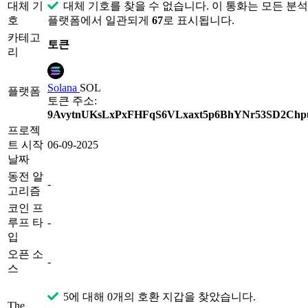
대체 기
대체 기호를 찾을 수 없습니다. 이 통화는 모든 분
호
플랫폼에서 일관되게
67
로 표시됩니다.
카테고
토큰
리
Solana
SOL
플랫폼
토큰 주소:
9AvytnUKsLxPxFHFqS6VLxaxt5p6BhYNr53SD2Ch
프로젝
트 시작
06-09-2025
날짜
동전 알
-
고리즘
코인 프
루프 타
-
입
오픈 소
-
스
5에 대해 0개의 호환 지갑을 찾았습니다.
The