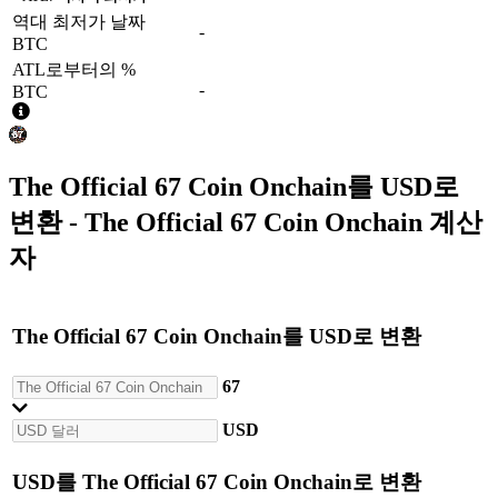
역대 최저가 날짜
-
BTC
ATL로부터의 %
-
BTC
The Official 67 Coin Onchain
를
USD
로
변환 - The Official 67 Coin Onchain 계산
자
The Official 67 Coin Onchain
를
USD
로 변환
67
USD
USD
를
The Official 67 Coin Onchain
로 변환