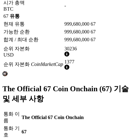
시가 총액
-
BTC
67
유통
현재 유통
999,680,000 67
가능한 순환
999,680,000 67
합계 / 최대 순환
999,680,000 67
순위 자본화
30236
추
USD
가
1377
순위 자본화
CoinMarketCap
정
추
보
가
정
보
The Official 67 Coin Onchain (67) 기술
및 세부 사항
통화 이
The Official 67 Coin Onchain
름
통화 기
67
호