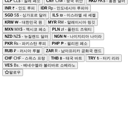
CLP
CL$ - 칠레 페소
CNY
CN¥ - 중국 위안
HKD
HK$ - 홍콩 달러
INR
₹ - 인도 루피
IDR
Rp - 인도네시아 루피아
SGD
S$ - 싱가포르 달러
ILS
₪ - 이스라엘 새 셰켈
KRW
₩ - 대한민국 원
MYR
RM - 말레이시아 링깃
MXN
MX$ - 멕시코 페소
PLN
zł - 폴란드 즈워티
NZD
NZ$ - 뉴질랜드 달러
NGN
₦ - 나이지리아 나이라
PKR
₨ - 파키스탄 루피
PHP
₱ - 필리핀 페소
RUB
₽ - 러시아 루블
ZAR
R - 남아프리카 공화국 랜드
CHF
CHF - 스위스 프랑
THB
฿ - 태국 바트
TRY
₺ - 터키 리라
VES
Bs. - 베네수엘라 볼리바르 소베라노
팔로우