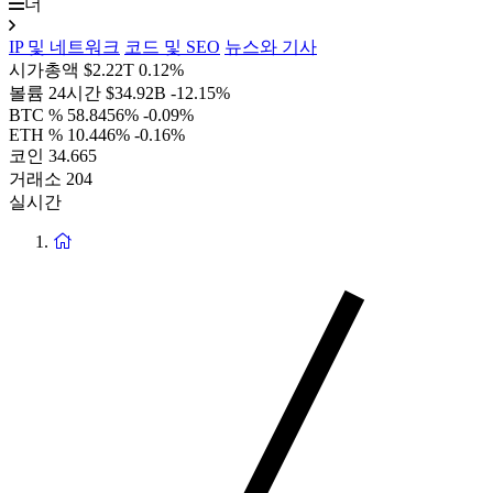
더
IP 및 네트워크
코드 및 SEO
뉴스와 기사
시가총액
$2.22T
0.12%
볼륨 24시간
$34.92B
-12.15%
BTC %
58.8456%
-0.09%
ETH %
10.446%
-0.16%
코인
34.665
거래소
204
실시간
홈
페
이
지
로
돌
아
가
기