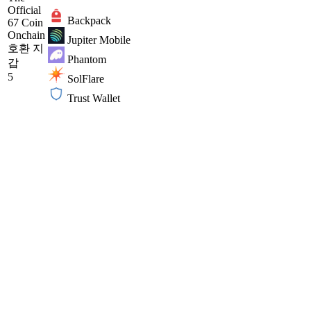
Official
Backpack
67 Coin
Onchain
Jupiter Mobile
호환 지
Phantom
갑
5
SolFlare
Trust Wallet