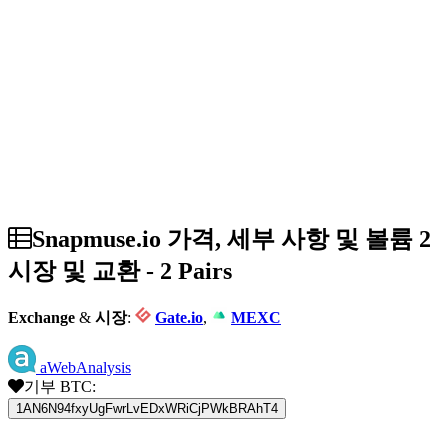
Snapmuse.io 가격, 세부 사항 및 볼륨 2
시장 및 교환 - 2 Pairs
Exchange
&
시장
:
Gate.io
,
MEXC
aWebAnalysis
기부 BTC:
1AN6N94fxyUgFwrLvEDxWRiCjPWkBRAhT4