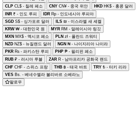
CLP
CL$ - 칠레 페소
CNY
CN¥ - 중국 위안
HKD
HK$ - 홍콩 달러
INR
₹ - 인도 루피
IDR
Rp - 인도네시아 루피아
SGD
S$ - 싱가포르 달러
ILS
₪ - 이스라엘 새 셰켈
KRW
₩ - 대한민국 원
MYR
RM - 말레이시아 링깃
MXN
MX$ - 멕시코 페소
PLN
zł - 폴란드 즈워티
NZD
NZ$ - 뉴질랜드 달러
NGN
₦ - 나이지리아 나이라
PKR
₨ - 파키스탄 루피
PHP
₱ - 필리핀 페소
RUB
₽ - 러시아 루블
ZAR
R - 남아프리카 공화국 랜드
CHF
CHF - 스위스 프랑
THB
฿ - 태국 바트
TRY
₺ - 터키 리라
VES
Bs. - 베네수엘라 볼리바르 소베라노
팔로우