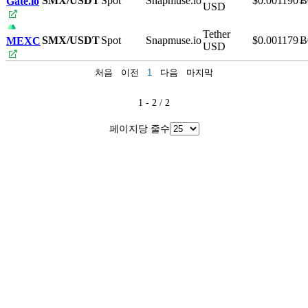
SMX/USDT
Spot
Snapmuse.io
$0.001190
Ƀ
Gate.io
USD
Tether
SMX/USDT
Spot
Snapmuse.io
$0.001179
Ƀ
MEXC
USD
처음
이전
1
다음
마지막
1 - 2 / 2
페이지당 줄수