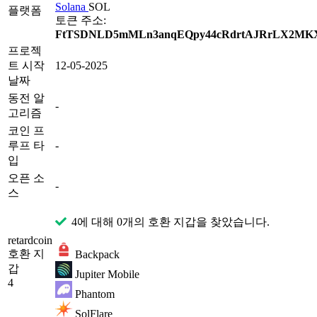
Solana
SOL
플랫폼
토큰 주소:
FtTSDNLD5mMLn3anqEQpy44cRdrtAJRrLX2MK
프로젝
트 시작
12-05-2025
날짜
동전 알
-
고리즘
코인 프
루프 타
-
입
오픈 소
-
스
4에 대해 0개의 호환 지갑을 찾았습니다.
retardcoin
호환 지
Backpack
갑
Jupiter Mobile
4
Phantom
SolFlare