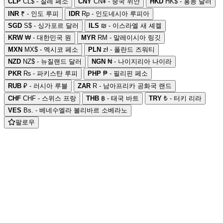
CLP
CL$ - 칠레 페소
CNY
CN¥ - 중국 위안
HKD
HK$ - 홍콩 달러
INR
₹ - 인도 루피
IDR
Rp - 인도네시아 루피아
SGD
S$ - 싱가포르 달러
ILS
₪ - 이스라엘 새 셰켈
KRW
₩ - 대한민국 원
MYR
RM - 말레이시아 링깃
MXN
MX$ - 멕시코 페소
PLN
zł - 폴란드 즈워티
NZD
NZ$ - 뉴질랜드 달러
NGN
₦ - 나이지리아 나이라
PKR
₨ - 파키스탄 루피
PHP
₱ - 필리핀 페소
RUB
₽ - 러시아 루블
ZAR
R - 남아프리카 공화국 랜드
CHF
CHF - 스위스 프랑
THB
฿ - 태국 바트
TRY
₺ - 터키 리라
VES
Bs. - 베네수엘라 볼리바르 소베라노
팔로우