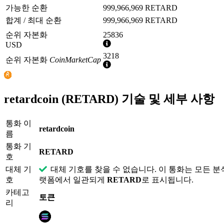
가능한 순환
999,966,969 RETARD
합계 / 최대 순환
999,966,969 RETARD
순위 자본화
25836
추
USD
가
3218
순위 자본화
CoinMarketCap
정
추
보
가
정
보
retardcoin (RETARD) 기술 및 세부 사항
통화 이
retardcoin
름
통화 기
RETARD
호
대체 기
대체 기호를 찾을 수 없습니다. 이 통화는 모든 분
호
랫폼에서 일관되게
RETARD
로 표시됩니다.
카테고
토큰
리