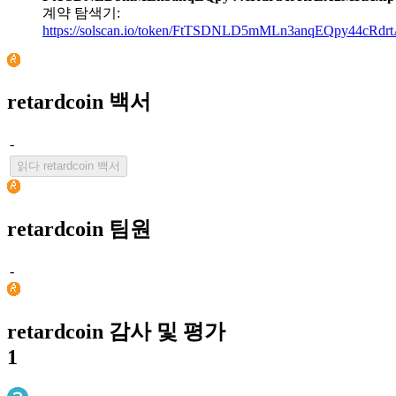
계약 탐색기:
https://solscan.io/token/FtTSDNLD5mMLn3anqEQpy44cR
retardcoin 백서
-
읽다 retardcoin 백서
retardcoin 팀원
-
retardcoin 감사 및 평가
1