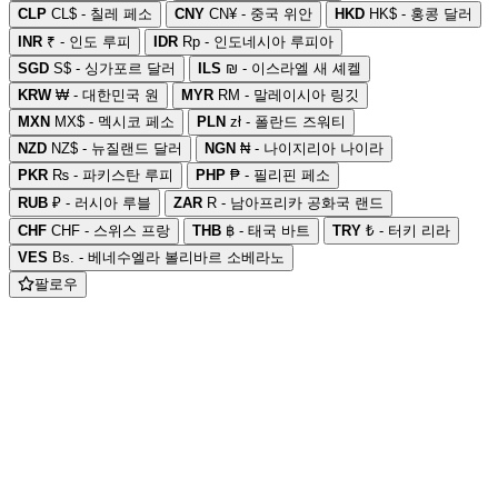
CLP
CL$ - 칠레 페소
CNY
CN¥ - 중국 위안
HKD
HK$ - 홍콩 달러
INR
₹ - 인도 루피
IDR
Rp - 인도네시아 루피아
SGD
S$ - 싱가포르 달러
ILS
₪ - 이스라엘 새 셰켈
KRW
₩ - 대한민국 원
MYR
RM - 말레이시아 링깃
MXN
MX$ - 멕시코 페소
PLN
zł - 폴란드 즈워티
NZD
NZ$ - 뉴질랜드 달러
NGN
₦ - 나이지리아 나이라
PKR
₨ - 파키스탄 루피
PHP
₱ - 필리핀 페소
RUB
₽ - 러시아 루블
ZAR
R - 남아프리카 공화국 랜드
CHF
CHF - 스위스 프랑
THB
฿ - 태국 바트
TRY
₺ - 터키 리라
VES
Bs. - 베네수엘라 볼리바르 소베라노
팔로우