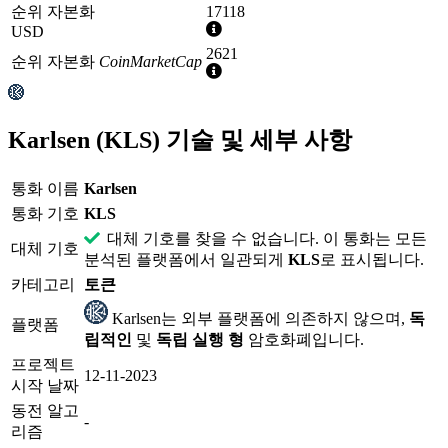
순위 자본화
17118
추
USD
가
2621
순위 자본화
CoinMarketCap
정
추
보
가
정
보
Karlsen (KLS) 기술 및 세부 사항
통화 이름
Karlsen
통화 기호
KLS
대체 기호를 찾을 수 없습니다. 이 통화는 모든
대체 기호
분석된 플랫폼에서 일관되게
KLS
로 표시됩니다.
카테고리
토큰
Karlsen는 외부 플랫폼에 의존하지 않으며,
독
플랫폼
립적인
및
독립 실행 형
암호화폐입니다.
프로젝트
12-11-2023
시작 날짜
동전 알고
-
리즘