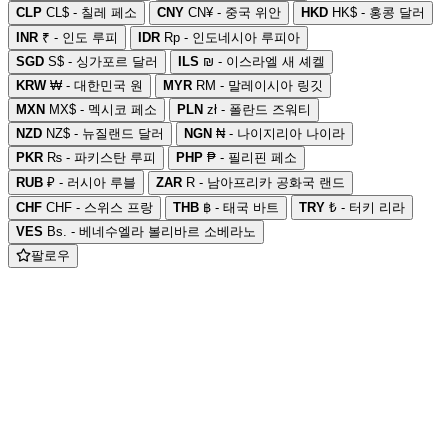
CLP
CL$ - 칠레 페소
CNY
CN¥ - 중국 위안
HKD
HK$ - 홍콩 달러
INR
₹ - 인도 루피
IDR
Rp - 인도네시아 루피아
SGD
S$ - 싱가포르 달러
ILS
₪ - 이스라엘 새 셰켈
KRW
₩ - 대한민국 원
MYR
RM - 말레이시아 링깃
MXN
MX$ - 멕시코 페소
PLN
zł - 폴란드 즈워티
NZD
NZ$ - 뉴질랜드 달러
NGN
₦ - 나이지리아 나이라
PKR
₨ - 파키스탄 루피
PHP
₱ - 필리핀 페소
RUB
₽ - 러시아 루블
ZAR
R - 남아프리카 공화국 랜드
CHF
CHF - 스위스 프랑
THB
฿ - 태국 바트
TRY
₺ - 터키 리라
VES
Bs. - 베네수엘라 볼리바르 소베라노
팔로우