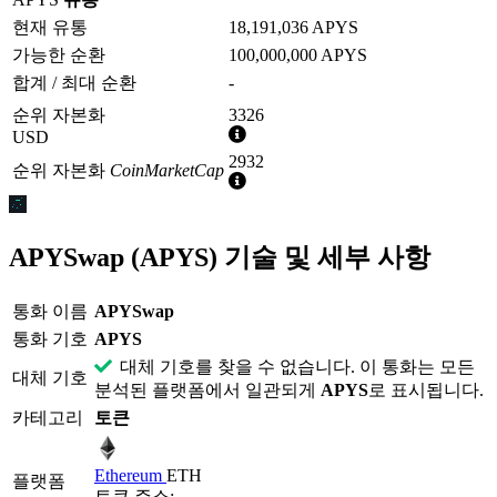
현재 유통
18,191,036 APYS
가능한 순환
100,000,000 APYS
합계 / 최대 순환
-
순위 자본화
3326
추
USD
가
2932
순위 자본화
CoinMarketCap
정
추
보
가
정
보
APYSwap (APYS) 기술 및 세부 사항
통화 이름
APYSwap
통화 기호
APYS
대체 기호를 찾을 수 없습니다. 이 통화는 모든
대체 기호
분석된 플랫폼에서 일관되게
APYS
로 표시됩니다.
카테고리
토큰
Ethereum
ETH
플랫폼
토큰 주소: