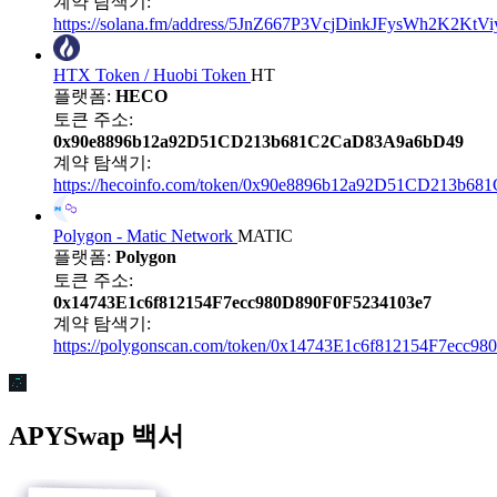
계약 탐색기:
https://solana.fm/address/5JnZ667P3VcjDinkJFysWh2K2K
HTX Token / Huobi Token
HT
플랫폼:
HECO
토큰 주소:
0x90e8896b12a92D51CD213b681C2CaD83A9a6bD49
계약 탐색기:
https://hecoinfo.com/token/0x90e8896b12a92D51CD213b
Polygon - Matic Network
MATIC
플랫폼:
Polygon
토큰 주소:
0x14743E1c6f812154F7ecc980D890F0F5234103e7
계약 탐색기:
https://polygonscan.com/token/0x14743E1c6f812154F7ecc9
APYSwap 백서