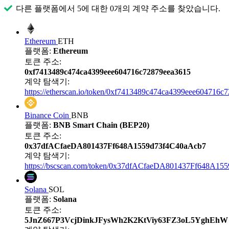
다른 플랫폼에서 5에 대한 0개의 계약 주소를 찾았습니다.
Ethereum
ETH
플랫폼:
Ethereum
토큰 주소:
0xf7413489c474ca4399eee604716c72879eea3615
계약 탐색기:
https://etherscan.io/token/0xf7413489c474ca4399eee604716c
Binance Coin
BNB
플랫폼:
BNB Smart Chain (BEP20)
토큰 주소:
0x37dfACfaeDA801437Ff648A1559d73f4C40aAcb7
계약 탐색기:
https://bscscan.com/token/0x37dfACfaeDA801437Ff648A15
Solana
SOL
플랫폼:
Solana
토큰 주소:
5JnZ667P3VcjDinkJFysWh2K2KtViy63FZ3oL5YghEhW