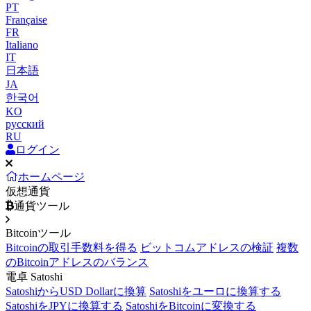
PT
Française
FR
Italiano
IT
日本語
JA
한국어
KO
русский
RU
ログイン
ホームページ
仮想通貨
通貨ツール
Bitcoinツール
Bitcoinの取引手数料を得る
ビットコムアドレスの検証
複数
のBitcoinアドレスのバランス
電卓 Satoshi
SatoshiからUSD Dollarに換算
Satoshiをユーロに換算する
SatoshiをJPYに換算する
SatoshiをBitcoinに変換する