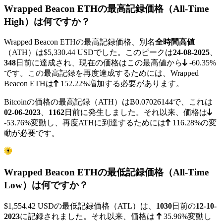
Wrapped Beacon ETHの最高記録価格（All-Time
High）は何ですか？
Wrapped Beacon ETHの最高記録価格、別名
全時間高値
（ATH）は
$5,330.44
USDでした。このピークは
24-08-2025
、
348
日前に達成され、現在の価格はこの最高値から
-60.35%
です。この最高記録を再度達成するためには、Wrapped
Beacon ETHは
152.22%
増加する必要があります。
Bitcoinの価格の最高記録（ATH）は
Ƀ0.07026144
で、これは
02-06-2023
、
1162
日前に発生しました。それ以来、価格は
-53.76%
変動し、再度ATHに到達するためには
116.28%
の変
動が必要です。
Wrapped Beacon ETHの最低記録価格（All-Time
Low）は何ですか？
$1,554.42
USDの最低記録価格（ATL）は、
1030
日前の
12-10-
2023
に記録されました。それ以来、価格は
35.96%
変動し