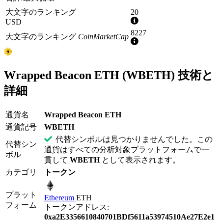
大文字のランキング
20
詳
USD
細
8227
大文字のランキング
CoinMarketCap
情
詳
報
細
情
報
Wrapped Beacon ETH (WBETH) 技術と
詳細
通貨名
Wrapped Beacon ETH
通貨記号
WBETH
代替シンボルは見つかりませんでした。この
代替シン
通貨はすべての分析対象プラットフォームで一
ボル
貫して
WBETH
として表示されます。
カテゴリ
トークン
プラット
Ethereum
ETH
フォーム
トークンアドレス:
0xa2E3356610840701BDf5611a53974510Ae27E2e1