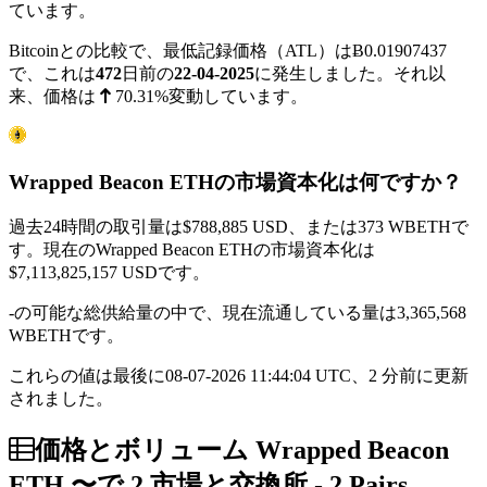
ています。
Bitcoinとの比較で、最低記録価格（ATL）は
Ƀ0.01907437
で、これは
472
日前の
22-04-2025
に発生しました。それ以
来、価格は
70.31%
変動しています。
Wrapped Beacon ETHの市場資本化は何ですか？
過去24時間の取引量は
$788,885
USD、または373 WBETHで
す。現在のWrapped Beacon ETHの市場資本化は
$7,113,825,157
USDです。
-の可能な総供給量の中で、現在流通している量は3,365,568
WBETHです。
これらの値は最後に08-07-2026 11:44:04 UTC、2 分前に更新
されました。
価格とボリューム Wrapped Beacon
ETH 〜で 2 市場と交換所 - 2 Pairs