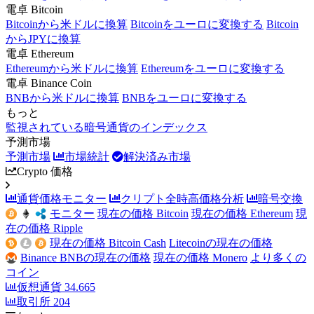
電卓 Bitcoin
Bitcoinから米ドルに換算
Bitcoinをユーロに変換する
Bitcoin
からJPYに換算
電卓 Ethereum
Ethereumから米ドルに換算
Ethereumをユーロに変換する
電卓 Binance Coin
BNBから米ドルに換算
BNBをユーロに変換する
もっと
監視されている暗号通貨のインデックス
予測市場
予測市場
市場統計
解決済み市場
Crypto 価格
通貨価格モニター
クリプト全時高価格分析
暗号交換
モニター
現在の価格 Bitcoin
現在の価格 Ethereum
現
在の価格 Ripple
現在の価格 Bitcoin Cash
Litecoinの現在の価格
Binance BNBの現在の価格
現在の価格 Monero
より多くの
コイン
仮想通貨
34.665
取引所
204