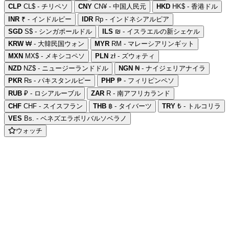
CLP
CL$ - チリペソ
CNY
CN¥ - 中国人民元
HKD
HK$ - 香港ドル
INR
₹ - インドルピー
IDR
Rp - インドネシアルピア
SGD
S$ - シンガポールドル
ILS
₪ - イスラエルの新シェケル
KRW
₩ - 大韓民国ウォン
MYR
RM - マレーシアリンギット
MXN
MX$ - メキシコペソ
PLN
zł - ズウォティ
NZD
NZ$ - ニュージーランドドル
NGN
₦ - ナイジェリアナイラ
PKR
₨ - パキスタンルピー
PHP
₱ - フィリピンペソ
RUB
₽ - ロシアルーブル
ZAR
R - 南アフリカランド
CHF
CHF - スイスフラン
THB
฿ - タイバーツ
TRY
₺ - トルコリラ
VES
Bs. - ベネズエラボリバルソベラノ
ウォッチ