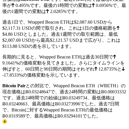
率が
0.495%
です。最後の1時間での変動は
0.6956%
で、最
後の1週間での変動は
2.0285%
です。
過去1日で、Wrapped Beacon ETHは
$2,087.60
USDから
$2,117.31
USDの間で取引され、これは1日の価格範囲を
$4.86
USDとしました。過去1週間での取引範囲は、最低
$2,007.69
USDから最高
$2,121.57
USDまで広がり、これは
$113.88 USDの差を示しています。
長期的に見ると、Wrapped Beacon ETHは過去30日間で
9.1641%
の価格変動を見てきました。さらにタイムラインを
伸ばすと、60日間と90日間の期間はそれぞれ
12.8735%
と
-17.8533%
の価格変動を示しています。
Bitcoin Pair
との対比で、Wrapped Beacon ETH（WBETH）の
現在価格は
Ƀ0.03248647
で、過去24時間の変動はɃ0.00033332
です。過去24時間での始値はɃ0.03249734、最低価格は
Ƀ0.03240663
、最高価格は
Ƀ0.03273996
でした。過去7日間
で、Bitcoinに対するWrapped Beacon ETHの最低価格は
Ƀ0.0319589
で、最高価格は
Ƀ0.03294101
でした。