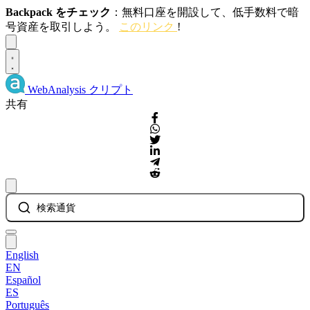
Backpack をチェック
：無料口座を開設して、低手数料で暗
号資産を取引しよう。
このリンク
!
Dismiss
WebAnalysis
クリプト
共有
検索通貨
English
EN
Español
ES
Português