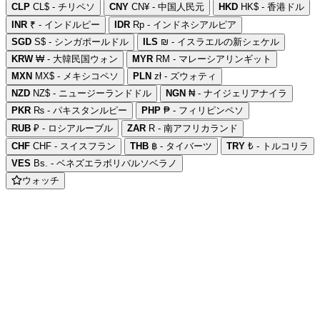
CLP
CL$ - チリペソ
CNY
CN¥ - 中国人民元
HKD
HK$ - 香港ドル
INR
₹ - インドルピー
IDR
Rp - インドネシアルピア
SGD
S$ - シンガポールドル
ILS
₪ - イスラエルの新シェケル
KRW
₩ - 大韓民国ウォン
MYR
RM - マレーシアリンギット
MXN
MX$ - メキシコペソ
PLN
zł - ズウォティ
NZD
NZ$ - ニュージーランドドル
NGN
₦ - ナイジェリアナイラ
PKR
₨ - パキスタンルピー
PHP
₱ - フィリピンペソ
RUB
₽ - ロシアルーブル
ZAR
R - 南アフリカランド
CHF
CHF - スイスフラン
THB
฿ - タイバーツ
TRY
₺ - トルコリラ
VES
Bs. - ベネズエラボリバルソベラノ
ウォッチ