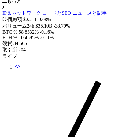
もっと
IP＆ネットワーク
コードとSEO
ニュースと記事
時価総額
$2.21T
0.08%
ボリューム24h
$35.10B
-38.79%
BTC %
58.8332%
-0.16%
ETH %
10.4595%
-0.11%
硬貨
34.665
取引所
204
ライブ
ホ
ー
ム
ペ
ー
ジ
に
戻
り
ま
す