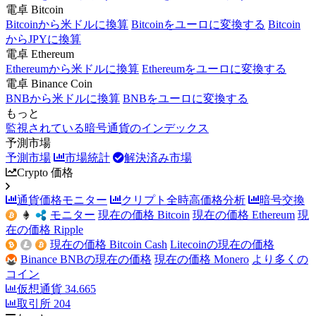
電卓 Bitcoin
Bitcoinから米ドルに換算
Bitcoinをユーロに変換する
Bitcoin
からJPYに換算
電卓 Ethereum
Ethereumから米ドルに換算
Ethereumをユーロに変換する
電卓 Binance Coin
BNBから米ドルに換算
BNBをユーロに変換する
もっと
監視されている暗号通貨のインデックス
予測市場
予測市場
市場統計
解決済み市場
Crypto 価格
通貨価格モニター
クリプト全時高価格分析
暗号交換
モニター
現在の価格 Bitcoin
現在の価格 Ethereum
現
在の価格 Ripple
現在の価格 Bitcoin Cash
Litecoinの現在の価格
Binance BNBの現在の価格
現在の価格 Monero
より多くの
コイン
仮想通貨
34.665
取引所
204