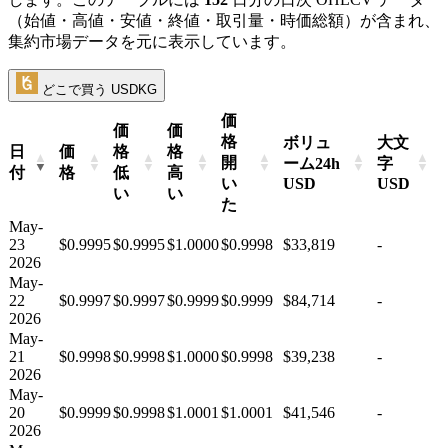
（始値・高値・安値・終値・取引量・時価総額）が含まれ、
集約市場データを元に表示しています。
どこで買う USDKG
価
価
価
格
ボリュ
大文
日
価
格
格
開
ーム24h
字
付
格
低
高
い
USD
USD
い
い
た
May-
23
$0.9995
$0.9995
$1.0000
$0.9998
$33,819
-
2026
May-
22
$0.9997
$0.9997
$0.9999
$0.9999
$84,714
-
2026
May-
21
$0.9998
$0.9998
$1.0000
$0.9998
$39,238
-
2026
May-
20
$0.9999
$0.9998
$1.0001
$1.0001
$41,546
-
2026