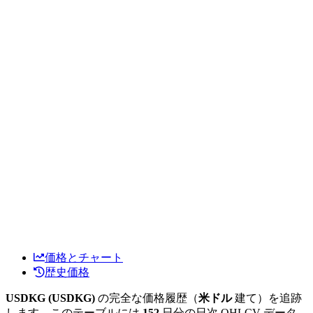
価格とチャート
歴史価格
USDKG (USDKG)
の完全な価格履歴（
米ドル
建て）を追跡
します。このテーブルには
152
日分の日次 OHLCV データ