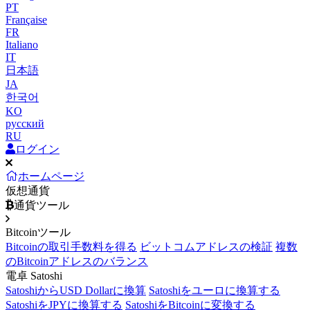
PT
Française
FR
Italiano
IT
日本語
JA
한국어
KO
русский
RU
ログイン
ホームページ
仮想通貨
通貨ツール
Bitcoinツール
Bitcoinの取引手数料を得る
ビットコムアドレスの検証
複数
のBitcoinアドレスのバランス
電卓 Satoshi
SatoshiからUSD Dollarに換算
Satoshiをユーロに換算する
SatoshiをJPYに換算する
SatoshiをBitcoinに変換する