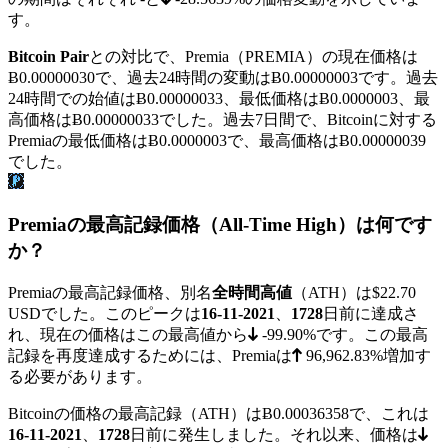
す。
Bitcoin Pair
との対比で、Premia（PREMIA）の現在価格は
Ƀ0.00000030
で、過去24時間の変動はɃ0.00000003です。過去
24時間での始値はɃ0.00000033、最低価格は
Ƀ0.0000003
、最
高価格は
Ƀ0.00000033
でした。過去7日間で、Bitcoinに対する
Premiaの最低価格は
Ƀ0.0000003
で、最高価格は
Ƀ0.00000039
でした。
Premiaの最高記録価格（All-Time High）は何です
か？
Premiaの最高記録価格、別名
全時間高値
（ATH）は
$22.70
USDでした。このピークは
16-11-2021
、
1728
日前に達成さ
れ、現在の価格はこの最高値から
-99.90%
です。この最高
記録を再度達成するためには、Premiaは
96,962.83%
増加す
る必要があります。
Bitcoinの価格の最高記録（ATH）は
Ƀ0.00036358
で、これは
16-11-2021
、
1728
日前に発生しました。それ以来、価格は