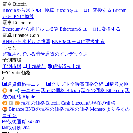
電卓 Bitcoin
Bitcoinから米ドルに換算
Bitcoinをユーロに変換する
Bitcoin
からJPYに換算
電卓 Ethereum
Ethereumから米ドルに換算
Ethereumをユーロに変換する
電卓 Binance Coin
BNBから米ドルに換算
BNBをユーロに変換する
もっと
監視されている暗号通貨のインデックス
予測市場
予測市場
市場統計
解決済み市場
Crypto 価格
通貨価格モニター
クリプト全時高価格分析
暗号交換
モニター
現在の価格 Bitcoin
現在の価格 Ethereum
現
在の価格 Ripple
現在の価格 Bitcoin Cash
Litecoinの現在の価格
Binance BNBの現在の価格
現在の価格 Monero
より多くの
コイン
仮想通貨
34.665
取引所
204