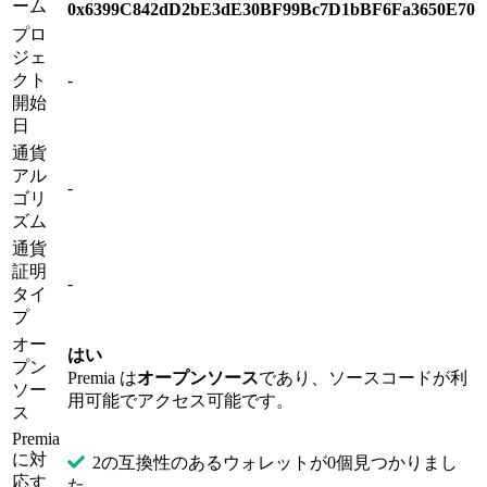
ーム
0x6399C842dD2bE3dE30BF99Bc7D1bBF6Fa3650E70
プロ
ジェ
クト
-
開始
日
通貨
アル
-
ゴリ
ズム
通貨
証明
-
タイ
プ
オー
はい
プン
Premia は
オープンソース
であり、ソースコードが利
ソー
用可能でアクセス可能です。
ス
Premia
に対
2の互換性のあるウォレットが0個見つかりまし
応す
た.