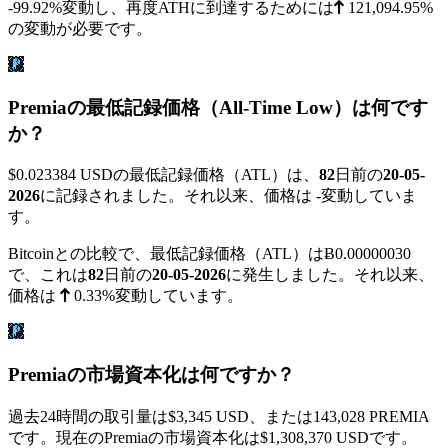
-99.92%
変動し、再度ATHに到達するためには
121,094.95%
の変動が必要です。
Premiaの最低記録価格（All-Time Low）は何です
か？
$0.023384
USDの最低記録価格（ATL）は、
82
日前の
20-05-
2026
に記録されました。それ以来、価格は
-
変動していま
す。
Bitcoinとの比較で、最低記録価格（ATL）は
Ƀ0.00000030
で、これは
82
日前の
20-05-2026
に発生しました。それ以来、
価格は
0.33%
変動しています。
Premiaの市場資本化は何ですか？
過去24時間の取引量は
$3,345
USD、または143,028 PREMIA
です。現在のPremiaの市場資本化は
$1,308,370
USDです。