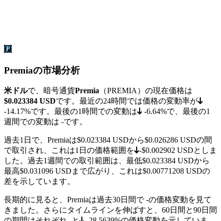
Premiaの市場分析
米ドル
で、暗号通貨
Premia
（PREMIA）の現在価格は
$0.023384
USD
です。最近の24時間では価格の変動率が
-14.17%
です。最後の1時間での変動は
-6.64%
で、最後の1
週間での変動は
-
です。
過去1日で、Premiaは
$0.023384
USDから
$0.026286
USDの間
で取引され、これは1日の価格範囲を
-$0.002902
USDとしま
した。過去1週間での取引範囲は、最低
$0.023384
USDから
最高
$0.031096
USDまで広がり、これは$0.00771208 USDの
差を示しています。
長期的に見ると、Premiaは過去30日間で
-
の価格変動を見て
きました。さらにタイムラインを伸ばすと、60日間と90日間
の期間はそれぞれ
-
と
-28.5639%
の価格変動を示していま