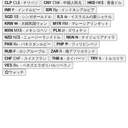
CLP
CL$ - チリペソ
CNY
CN¥ - 中国人民元
HKD
HK$ - 香港ドル
INR
₹ - インドルピー
IDR
Rp - インドネシアルピア
SGD
S$ - シンガポールドル
ILS
₪ - イスラエルの新シェケル
KRW
₩ - 大韓民国ウォン
MYR
RM - マレーシアリンギット
MXN
MX$ - メキシコペソ
PLN
zł - ズウォティ
NZD
NZ$ - ニュージーランドドル
NGN
₦ - ナイジェリアナイラ
PKR
₨ - パキスタンルピー
PHP
₱ - フィリピンペソ
RUB
₽ - ロシアルーブル
ZAR
R - 南アフリカランド
CHF
CHF - スイスフラン
THB
฿ - タイバーツ
TRY
₺ - トルコリラ
VES
Bs. - ベネズエラボリバルソベラノ
ウォッチ