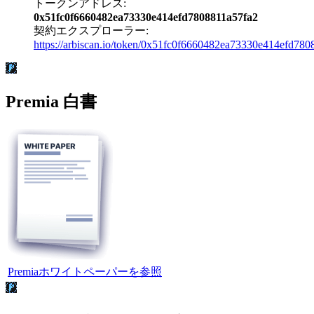
トークンアドレス:
0x51fc0f6660482ea73330e414efd7808811a57fa2
契約エクスプローラー:
https://arbiscan.io/token/0x51fc0f6660482ea73330e414efd78
Premia 白書
Premiaホワイトペーパーを参照