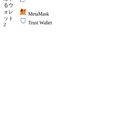
るウ
ォレ
MetaMask
ット
Trust Wallet
2