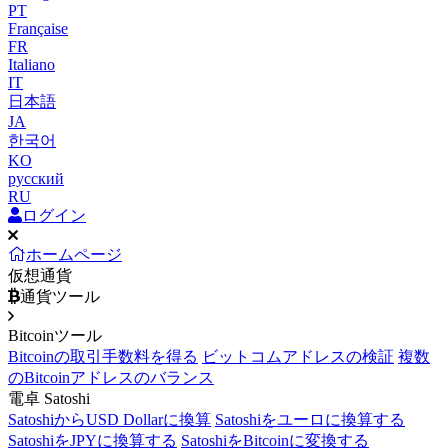
PT
Française
FR
Italiano
IT
日本語
JA
한국어
KO
русский
RU
ログイン
ホームページ
仮想通貨
通貨ツール
Bitcoinツール
Bitcoinの取引手数料を得る
ビットコムアドレスの検証
複数
のBitcoinアドレスのバランス
電卓 Satoshi
SatoshiからUSD Dollarに換算
Satoshiをユーロに換算する
SatoshiをJPYに換算する
SatoshiをBitcoinに変換する