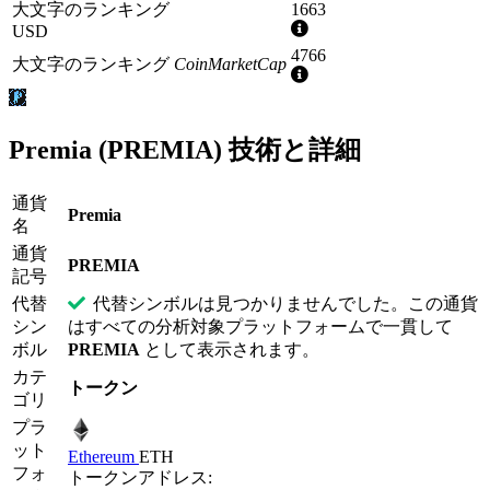
大文字のランキング
1663
詳
USD
細
4766
大文字のランキング
CoinMarketCap
情
詳
報
細
情
報
Premia (PREMIA) 技術と詳細
通貨
Premia
名
通貨
PREMIA
記号
代替
代替シンボルは見つかりませんでした。この通貨
シン
はすべての分析対象プラットフォームで一貫して
ボル
PREMIA
として表示されます。
カテ
トークン
ゴリ
プラ
ット
Ethereum
ETH
フォ
トークンアドレス: