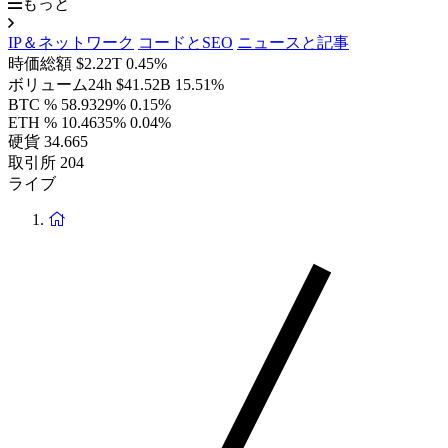
もっと
IP＆ネットワーク
コードとSEO
ニュースと記事
時価総額
$2.22T
0.45%
ボリューム24h
$41.52B
15.51%
BTC %
58.9329%
0.15%
ETH %
10.4635%
0.04%
硬貨
34.665
取引所
204
ライブ
ホ
ー
ム
ペ
ー
ジ
に
戻
り
ま
す