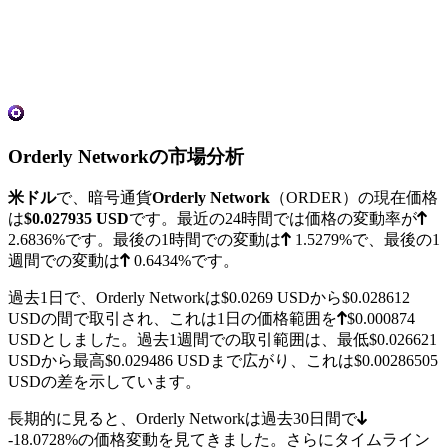
Orderly Networkの市場分析
米ドル
で、暗号通貨
Orderly Network
（ORDER）の現在価格
は
$0.027935
USD
です。最近の24時間では価格の変動率が
2.6836%
です。最後の1時間での変動は
1.5279%
で、最後の1
週間での変動は
0.6434%
です。
過去1日で、Orderly Networkは
$0.0269
USDから
$0.028612
USDの間で取引され、これは1日の価格範囲を
$0.000874
USDとしました。過去1週間での取引範囲は、最低
$0.026621
USDから最高
$0.029486
USDまで広がり、これは$0.00286505
USDの差を示しています。
長期的に見ると、Orderly Networkは過去30日間で
-18.0728%
の価格変動を見てきました。さらにタイムライン