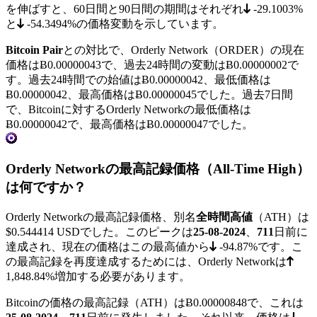
を伸ばすと、60日間と90日間の期間はそれぞれ
-29.1003%
と
-54.3494%
の価格変動を示しています。
Bitcoin Pair
との対比で、Orderly Network（ORDER）の現在
価格は
Ƀ0.00000043
で、過去24時間の変動はɃ0.00000002で
す。過去24時間での始値はɃ0.00000042、最低価格は
Ƀ0.00000042
、最高価格は
Ƀ0.00000045
でした。過去7日間
で、Bitcoinに対するOrderly Networkの最低価格は
Ƀ0.00000042
で、最高価格は
Ƀ0.00000047
でした。
Orderly Networkの最高記録価格（All-Time High）
は何ですか？
Orderly Networkの最高記録価格、別名
全時間高値
（ATH）は
$0.544414
USDでした。このピークは
25-08-2024
、
711
日前に
達成され、現在の価格はこの最高値から
-94.87%
です。こ
の最高記録を再度達成するためには、Orderly Networkは
1,848.84%
増加する必要があります。
Bitcoinの価格の最高記録（ATH）は
Ƀ0.00000848
で、これは