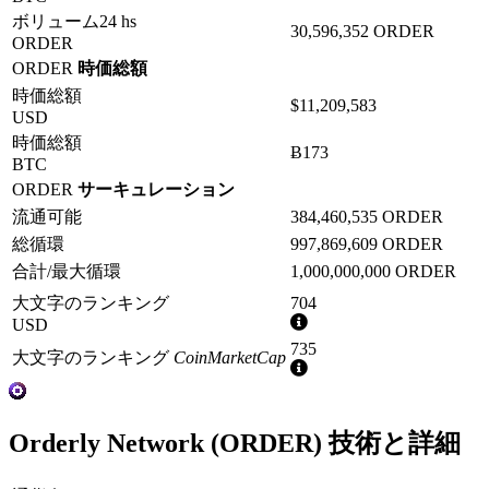
ボリューム24 hs
30,596,352 ORDER
ORDER
ORDER
時価総額
時価総額
$11,209,583
USD
時価総額
Ƀ173
BTC
ORDER
サーキュレーション
流通可能
384,460,535 ORDER
総循環
997,869,609 ORDER
合計/最大循環
1,000,000,000 ORDER
大文字のランキング
704
詳
USD
細
735
大文字のランキング
CoinMarketCap
情
詳
報
細
情
報
Orderly Network (ORDER) 技術と詳細