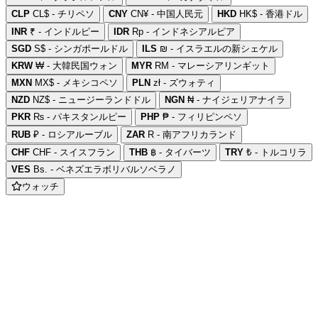
CLP
CL$ - チリペソ
CNY
CN¥ - 中国人民元
HKD
HK$ - 香港ドル
INR
₹ - インドルピー
IDR
Rp - インドネシアルピア
SGD
S$ - シンガポールドル
ILS
₪ - イスラエルの新シェケル
KRW
₩ - 大韓民国ウォン
MYR
RM - マレーシアリンギット
MXN
MX$ - メキシコペソ
PLN
zł - ズウォティ
NZD
NZ$ - ニュージーランドドル
NGN
₦ - ナイジェリアナイラ
PKR
₨ - パキスタンルピー
PHP
₱ - フィリピンペソ
RUB
₽ - ロシアルーブル
ZAR
R - 南アフリカランド
CHF
CHF - スイスフラン
THB
฿ - タイバーツ
TRY
₺ - トルコリラ
VES
Bs. - ベネズエラボリバルソベラノ
ウォッチ