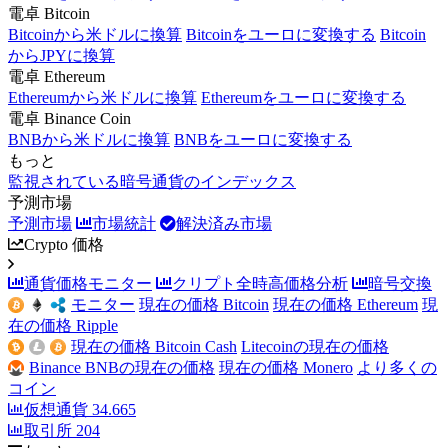
電卓 Bitcoin
Bitcoinから米ドルに換算
Bitcoinをユーロに変換する
Bitcoin
からJPYに換算
電卓 Ethereum
Ethereumから米ドルに換算
Ethereumをユーロに変換する
電卓 Binance Coin
BNBから米ドルに換算
BNBをユーロに変換する
もっと
監視されている暗号通貨のインデックス
予測市場
予測市場
市場統計
解決済み市場
Crypto 価格
通貨価格モニター
クリプト全時高価格分析
暗号交換
モニター
現在の価格 Bitcoin
現在の価格 Ethereum
現
在の価格 Ripple
現在の価格 Bitcoin Cash
Litecoinの現在の価格
Binance BNBの現在の価格
現在の価格 Monero
より多くの
コイン
仮想通貨
34.665
取引所
204