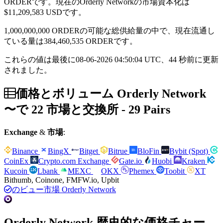
ORDERです。現在のOrderly Networkの市場資本化は
$11,209,583
USDです。
1,000,000,000 ORDERの可能な総供給量の中で、現在流通し
ている量は384,460,535 ORDERです。
これらの値は最後に08-06-2026 04:50:04 UTC、44 秒前に更新
されました。
価格とボリューム Orderly Network
〜で 22 市場と交換所 - 29 Pairs
Exchange
&
市場
:
Binance
BingX
Bitget
Bitrue
BloFin
Bybit (Spot)
CoinEx
Crypto.com Exchange
Gate.io
Huobi
Kraken
Kucoin
Lbank
MEXC
OKX
Phemex
Toobit
XT
Bithumb, Coinone, FMFW.io, Upbit
のビュー市場 Orderly Network
Orderly Network 歴史的な価格チャー