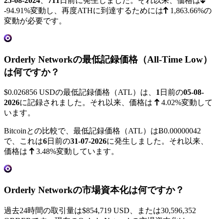
25-08-2024
、
711
日前に発生しました。それ以来、価格は
-94.91%
変動し、再度ATHに到達するためには
1,863.66%
の
変動が必要です。
Orderly Networkの最低記録価格（All-Time Low）
は何ですか？
$0.026856
USDの最低記録価格（ATL）は、
1
日前の
05-08-
2026
に記録されました。それ以来、価格は
4.02%
変動して
います。
Bitcoinとの比較で、最低記録価格（ATL）は
Ƀ0.00000042
で、これは
6
日前の
31-07-2026
に発生しました。それ以来、
価格は
3.48%
変動しています。
Orderly Networkの市場資本化は何ですか？
過去24時間の取引量は
$854,719
USD、または30,596,352