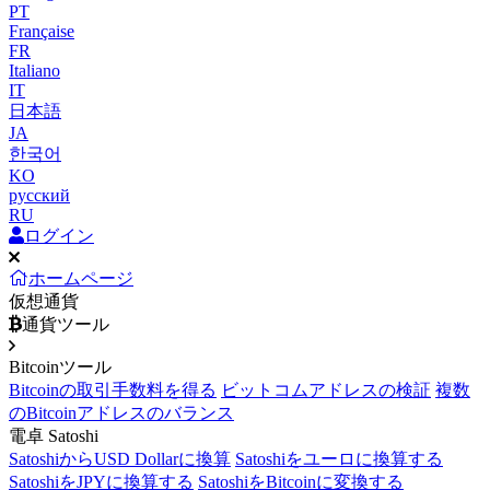
PT
Française
FR
Italiano
IT
日本語
JA
한국어
KO
русский
RU
ログイン
ホームページ
仮想通貨
通貨ツール
Bitcoinツール
Bitcoinの取引手数料を得る
ビットコムアドレスの検証
複数
のBitcoinアドレスのバランス
電卓 Satoshi
SatoshiからUSD Dollarに換算
Satoshiをユーロに換算する
SatoshiをJPYに換算する
SatoshiをBitcoinに変換する