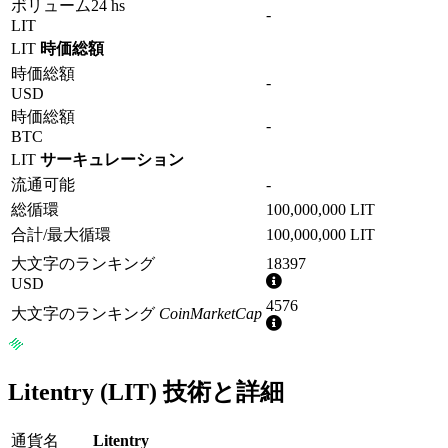
ボリューム24 hs
-
LIT
LIT
時価総額
時価総額
-
USD
時価総額
-
BTC
LIT
サーキュレーション
流通可能
-
総循環
100,000,000 LIT
合計/最大循環
100,000,000 LIT
大文字のランキング
18397
詳
USD
細
4576
大文字のランキング
CoinMarketCap
情
詳
報
細
情
報
Litentry (LIT) 技術と詳細
通貨名
Litentry