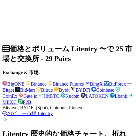
価格とボリューム Litentry 〜で 25 市
場と交換所 - 29 Pairs
Exchange
&
市場
:
BigONE
Binance
Binance Futures
BingX
BitForex
Bitget
BitMart
Bitrue
Bybit
BYDFi
Coinbase
CoinEx
Gate.io
HitBTC
Kucoin
LATOKEN
Lbank
MEXC
P2B
Bitvavo, BYDFi (Spot), Coinone, Pionex
のビュー市場 Litentry
Litentry 歴史的な価格チャート、折れ