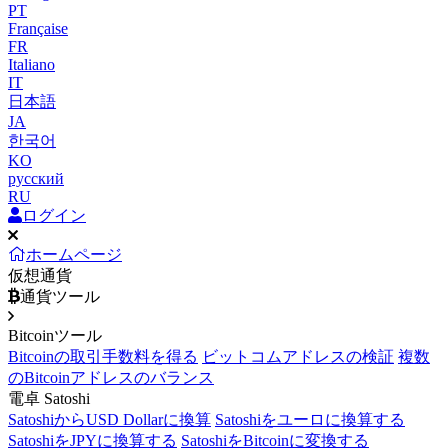
PT
Française
FR
Italiano
IT
日本語
JA
한국어
KO
русский
RU
ログイン
ホームページ
仮想通貨
通貨ツール
Bitcoinツール
Bitcoinの取引手数料を得る
ビットコムアドレスの検証
複数
のBitcoinアドレスのバランス
電卓 Satoshi
SatoshiからUSD Dollarに換算
Satoshiをユーロに換算する
SatoshiをJPYに換算する
SatoshiをBitcoinに変換する