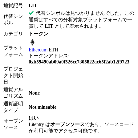
通貨記号
LIT
代替シンボルは見つかりませんでした。この
代替シン
通貨はすべての分析対象プラットフォームで一
ボル
貫して
LIT
として表示されます。
カテゴリ
トークン
プラット
Ethereum
ETH
フォーム
トークンアドレス:
0xb59490ab09a0f526cc7305822ac65f2ab12f9723
プロジェ
クト開始
-
日
通貨アル
None
ゴリズム
通貨証明
Not mineable
タイプ
はい
オープン
Litentry は
オープンソース
であり、ソースコード
ソース
が利用可能でアクセス可能です。