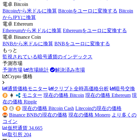
電卓 Bitcoin
Bitcoinから米ドルに換算
Bitcoinをユーロに変換する
Bitcoin
からJPYに換算
電卓 Ethereum
Ethereumから米ドルに換算
Ethereumをユーロに変換する
電卓 Binance Coin
BNBから米ドルに換算
BNBをユーロに変換する
もっと
監視されている暗号通貨のインデックス
予測市場
予測市場
市場統計
解決済み市場
Crypto 価格
通貨価格モニター
クリプト全時高価格分析
暗号交換
モニター
現在の価格 Bitcoin
現在の価格 Ethereum
現
在の価格 Ripple
現在の価格 Bitcoin Cash
Litecoinの現在の価格
Binance BNBの現在の価格
現在の価格 Monero
より多くの
コイン
仮想通貨
34.665
取引所
204