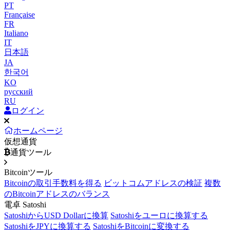
PT
Française
FR
Italiano
IT
日本語
JA
한국어
KO
русский
RU
ログイン
ホームページ
仮想通貨
通貨ツール
Bitcoinツール
Bitcoinの取引手数料を得る
ビットコムアドレスの検証
複数
のBitcoinアドレスのバランス
電卓 Satoshi
SatoshiからUSD Dollarに換算
Satoshiをユーロに換算する
SatoshiをJPYに換算する
SatoshiをBitcoinに変換する