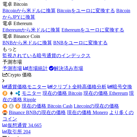
電卓 Bitcoin
Bitcoinから米ドルに換算
Bitcoinをユーロに変換する
Bitcoin
からJPYに換算
電卓 Ethereum
Ethereumから米ドルに換算
Ethereumをユーロに変換する
電卓 Binance Coin
BNBから米ドルに換算
BNBをユーロに変換する
もっと
監視されている暗号通貨のインデックス
予測市場
予測市場
市場統計
解決済み市場
Crypto 価格
通貨価格モニター
クリプト全時高価格分析
暗号交換
モニター
現在の価格 Bitcoin
現在の価格 Ethereum
現
在の価格 Ripple
現在の価格 Bitcoin Cash
Litecoinの現在の価格
Binance BNBの現在の価格
現在の価格 Monero
より多くの
コイン
仮想通貨
34.665
取引所
204