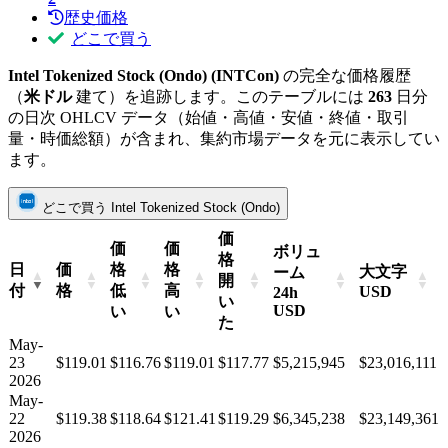
歴史価格
どこで買う
Intel Tokenized Stock (Ondo) (INTCon)
の完全な価格履歴
（
米ドル
建て）を追跡します。このテーブルには
263
日分
の日次 OHLCV データ（始値・高値・安値・終値・取引
量・時価総額）が含まれ、集約市場データを元に表示してい
ます。
どこで買う Intel Tokenized Stock (Ondo)
価
価
価
ボリュ
格
日
価
格
格
大文字
ーム
開
付
格
低
高
USD
24h
い
USD
い
い
た
May-
23
$119.01
$116.76
$119.01
$117.77
$5,215,945
$23,016,111
2026
May-
22
$119.38
$118.64
$121.41
$119.29
$6,345,238
$23,149,361
2026