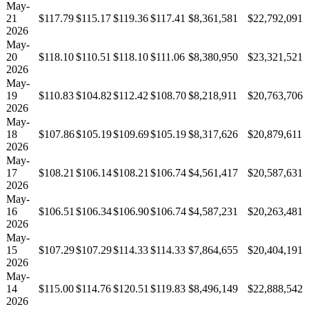
May-
21
$117.79
$115.17
$119.36
$117.41
$8,361,581
$22,792,091
2026
May-
20
$118.10
$110.51
$118.10
$111.06
$8,380,950
$23,321,521
2026
May-
19
$110.83
$104.82
$112.42
$108.70
$8,218,911
$20,763,706
2026
May-
18
$107.86
$105.19
$109.69
$105.19
$8,317,626
$20,879,611
2026
May-
17
$108.21
$106.14
$108.21
$106.74
$4,561,417
$20,587,631
2026
May-
16
$106.51
$106.34
$106.90
$106.74
$4,587,231
$20,263,481
2026
May-
15
$107.29
$107.29
$114.33
$114.33
$7,864,655
$20,404,191
2026
May-
14
$115.00
$114.76
$120.51
$119.83
$8,496,149
$22,888,542
2026