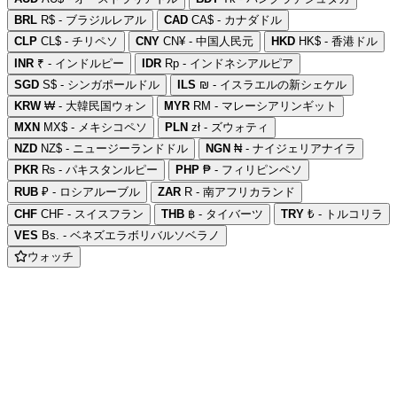
BRL
R$ - ブラジルレアル
CAD
CA$ - カナダドル
CLP
CL$ - チリペソ
CNY
CN¥ - 中国人民元
HKD
HK$ - 香港ドル
INR
₹ - インドルピー
IDR
Rp - インドネシアルピア
SGD
S$ - シンガポールドル
ILS
₪ - イスラエルの新シェケル
KRW
₩ - 大韓民国ウォン
MYR
RM - マレーシアリンギット
MXN
MX$ - メキシコペソ
PLN
zł - ズウォティ
NZD
NZ$ - ニュージーランドドル
NGN
₦ - ナイジェリアナイラ
PKR
₨ - パキスタンルピー
PHP
₱ - フィリピンペソ
RUB
₽ - ロシアルーブル
ZAR
R - 南アフリカランド
CHF
CHF - スイスフラン
THB
฿ - タイバーツ
TRY
₺ - トルコリラ
VES
Bs. - ベネズエラボリバルソベラノ
ウォッチ