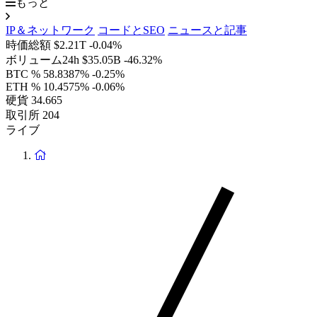
もっと
IP＆ネットワーク
コードとSEO
ニュースと記事
時価総額
$2.21T
-0.04%
ボリューム24h
$35.05B
-46.32%
BTC %
58.8387%
-0.25%
ETH %
10.4575%
-0.06%
硬貨
34.665
取引所
204
ライブ
ホ
ー
ム
ペ
ー
ジ
に
戻
り
ま
す