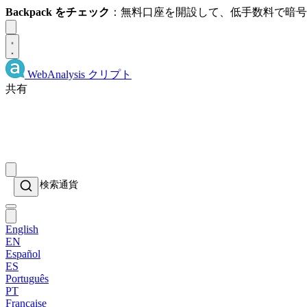
Backpack をチェック
：無料口座を開設して、低手数料で暗
Dismiss
WebAnalysis
クリプト
共有
English
EN
Español
ES
Português
PT
Française