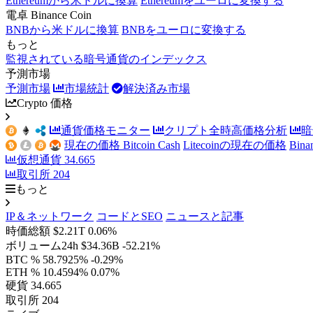
Ethereumから米ドルに換算
Ethereumをユーロに変換する
電卓 Binance Coin
BNBから米ドルに換算
BNBをユーロに変換する
もっと
監視されている暗号通貨のインデックス
予測市場
予測市場
市場統計
解決済み市場
Crypto 価格
通貨価格モニター
クリプト全時高価格分析
暗
現在の価格 Bitcoin Cash
Litecoinの現在の価格
Bin
仮想通貨
34.665
取引所
204
もっと
IP＆ネットワーク
コードとSEO
ニュースと記事
時価総額
$2.21T
0.06%
ボリューム24h
$34.36B
-52.21%
BTC %
58.7925%
-0.29%
ETH %
10.4594%
0.07%
硬貨
34.665
取引所
204