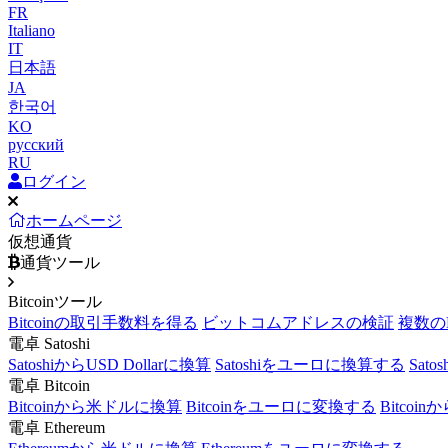
FR
Italiano
IT
日本語
JA
한국어
KO
русский
RU
ログイン
ホームページ
仮想通貨
通貨ツール
Bitcoinツール
Bitcoinの取引手数料を得る
ビットコムアドレスの検証
複数の
電卓 Satoshi
SatoshiからUSD Dollarに換算
Satoshiをユーロに換算する
Sat
電卓 Bitcoin
Bitcoinから米ドルに換算
Bitcoinをユーロに変換する
Bitcoi
電卓 Ethereum