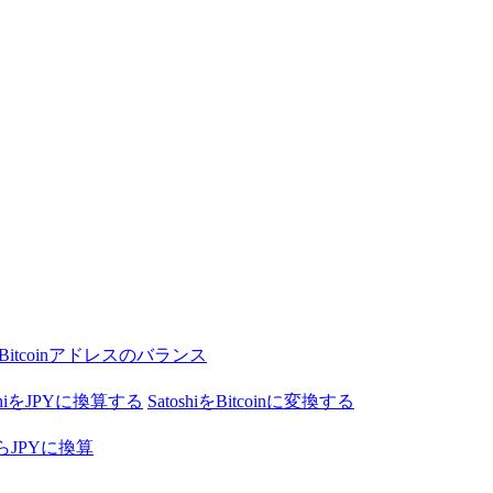
Bitcoinアドレスのバランス
oshiをJPYに換算する
SatoshiをBitcoinに変換する
nからJPYに換算