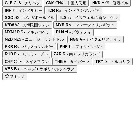
CLP
CL$ - チリペソ
CNY
CN¥ - 中国人民元
HKD
HK$ - 香港ドル
INR
₹ - インドルピー
IDR
Rp - インドネシアルピア
SGD
S$ - シンガポールドル
ILS
₪ - イスラエルの新シェケル
KRW
₩ - 大韓民国ウォン
MYR
RM - マレーシアリンギット
MXN
MX$ - メキシコペソ
PLN
zł - ズウォティ
NZD
NZ$ - ニュージーランドドル
NGN
₦ - ナイジェリアナイラ
PKR
₨ - パキスタンルピー
PHP
₱ - フィリピンペソ
RUB
₽ - ロシアルーブル
ZAR
R - 南アフリカランド
CHF
CHF - スイスフラン
THB
฿ - タイバーツ
TRY
₺ - トルコリラ
VES
Bs. - ベネズエラボリバルソベラノ
ウォッチ