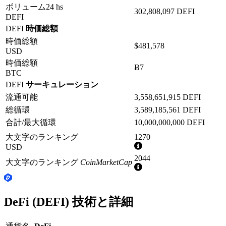
ボリューム24 hs
302,808,097 DEFI
DEFI
DEFI
時価総額
時価総額
$481,578
USD
時価総額
Ƀ7
BTC
DEFI
サーキュレーション
流通可能
3,558,651,915 DEFI
総循環
3,589,185,561 DEFI
合計/最大循環
10,000,000,000 DEFI
大文字のランキング
1270
詳
USD
細
2044
大文字のランキング
CoinMarketCap
情
詳
報
細
情
報
DeFi (DEFI) 技術と詳細