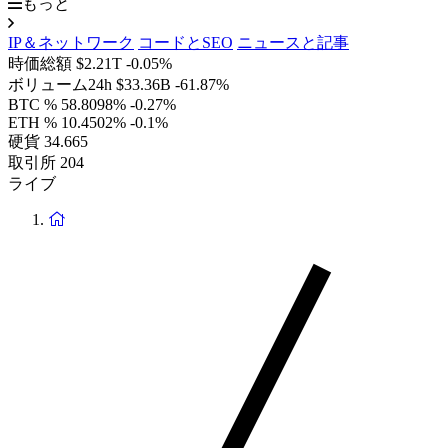
もっと
IP＆ネットワーク
コードとSEO
ニュースと記事
時価総額
$2.21T
-0.05%
ボリューム24h
$33.36B
-61.87%
BTC %
58.8098%
-0.27%
ETH %
10.4502%
-0.1%
硬貨
34.665
取引所
204
ライブ
ホ
ー
ム
ペ
ー
ジ
に
戻
り
ま
す