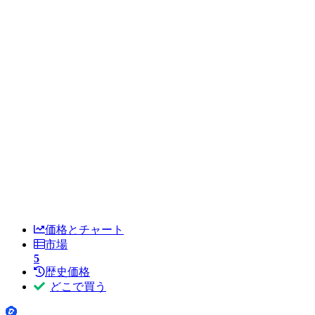
価格とチャート
市場
5
歴史価格
どこで買う