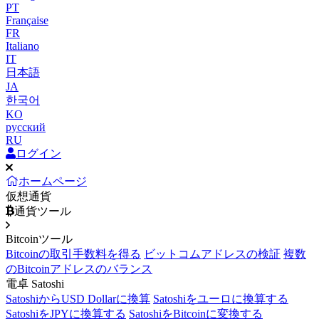
PT
Française
FR
Italiano
IT
日本語
JA
한국어
KO
русский
RU
ログイン
ホームページ
仮想通貨
通貨ツール
Bitcoinツール
Bitcoinの取引手数料を得る
ビットコムアドレスの検証
複数
のBitcoinアドレスのバランス
電卓 Satoshi
SatoshiからUSD Dollarに換算
Satoshiをユーロに換算する
SatoshiをJPYに換算する
SatoshiをBitcoinに変換する