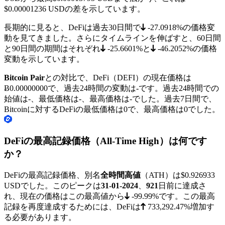
$0.00001236 USDの差を示しています。
長期的に見ると、DeFiは過去30日間で
-27.0918%
の価格変
動を見てきました。さらにタイムラインを伸ばすと、60日間
と90日間の期間はそれぞれ
-25.6601%
と
-46.2052%
の価格
変動を示しています。
Bitcoin Pair
との対比で、DeFi（DEFI）の現在価格は
Ƀ0.00000000
で、過去24時間の変動は-です。過去24時間での
始値は-、最低価格は
-
、最高価格は
-
でした。過去7日間で、
Bitcoinに対するDeFiの最低価格は
0
で、最高価格は
0
でした。
DeFiの最高記録価格（All-Time High）は何です
か？
DeFiの最高記録価格、別名
全時間高値
（ATH）は
$0.926933
USDでした。このピークは
31-01-2024
、
921
日前に達成さ
れ、現在の価格はこの最高値から
-99.99%
です。この最高
記録を再度達成するためには、DeFiは
733,292.47%
増加す
る必要があります。