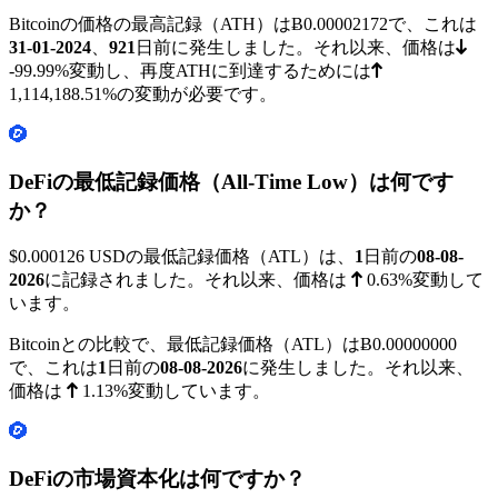
Bitcoinの価格の最高記録（ATH）は
Ƀ0.00002172
で、これは
31-01-2024
、
921
日前に発生しました。それ以来、価格は
-99.99%
変動し、再度ATHに到達するためには
1,114,188.51%
の変動が必要です。
DeFiの最低記録価格（All-Time Low）は何です
か？
$0.000126
USDの最低記録価格（ATL）は、
1
日前の
08-08-
2026
に記録されました。それ以来、価格は
0.63%
変動して
います。
Bitcoinとの比較で、最低記録価格（ATL）は
Ƀ0.00000000
で、これは
1
日前の
08-08-2026
に発生しました。それ以来、
価格は
1.13%
変動しています。
DeFiの市場資本化は何ですか？