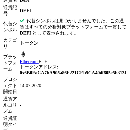
通貨名
DeFi
通貨記
DEFI
号
代替シンボルは見つかりませんでした。この通
代替シ
貨はすべての分析対象プラットフォームで一貫して
ンボル
DEFI
として表示されます。
カテゴ
トークン
リ
プラッ
Ethereum
ETH
トフォ
トークンアドレス:
ーム
0x6B0FaCA7bA905a86F221CEb5CA404f605e5b3131
プロジ
ェクト
14-07-2020
開始日
通貨ア
ルゴリ
-
ズム
通貨証
明タイ
-