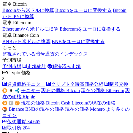
電卓 Bitcoin
Bitcoinから米ドルに換算
Bitcoinをユーロに変換する
Bitcoin
からJPYに換算
電卓 Ethereum
Ethereumから米ドルに換算
Ethereumをユーロに変換する
電卓 Binance Coin
BNBから米ドルに換算
BNBをユーロに変換する
もっと
監視されている暗号通貨のインデックス
予測市場
予測市場
市場統計
解決済み市場
Crypto 価格
通貨価格モニター
クリプト全時高価格分析
暗号交換
モニター
現在の価格 Bitcoin
現在の価格 Ethereum
現
在の価格 Ripple
現在の価格 Bitcoin Cash
Litecoinの現在の価格
Binance BNBの現在の価格
現在の価格 Monero
より多くの
コイン
仮想通貨
34.665
取引所
204