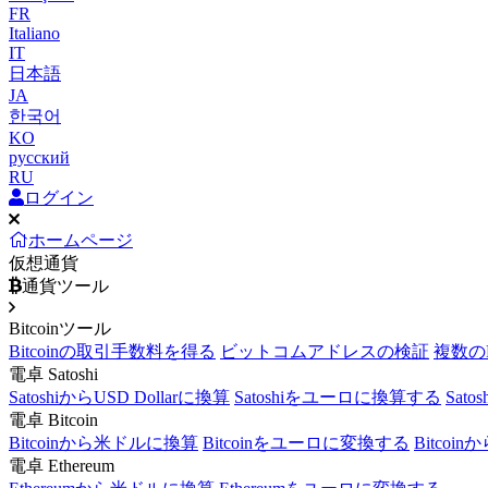
FR
Italiano
IT
日本語
JA
한국어
KO
русский
RU
ログイン
ホームページ
仮想通貨
通貨ツール
Bitcoinツール
Bitcoinの取引手数料を得る
ビットコムアドレスの検証
複数の
電卓 Satoshi
SatoshiからUSD Dollarに換算
Satoshiをユーロに換算する
Sat
電卓 Bitcoin
Bitcoinから米ドルに換算
Bitcoinをユーロに変換する
Bitcoi
電卓 Ethereum