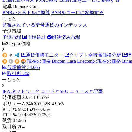
Ethereumから米ドルに換算
Ethereumをユーロに変換する
電卓 Binance Coin
BNBから米ドルに換算
BNBをユーロに変換する
もっと
監視されている暗号通貨のインデックス
予測市場
予測市場
市場統計
解決済み市場
Crypto 価格
通貨価格モニター
クリプト全時高価格分析
暗
現在の価格 Bitcoin Cash
Litecoinの現在の価格
Bin
仮想通貨
34.665
取引所
204
もっと
IP＆ネットワーク
コードとSEO
ニュースと記事
時価総額
$2.21T
0.57%
ボリューム24h
$55.52B
4.95%
BTC %
59.0162%
0.32%
ETH %
10.4847%
0.05%
硬貨
34.665
取引所
204