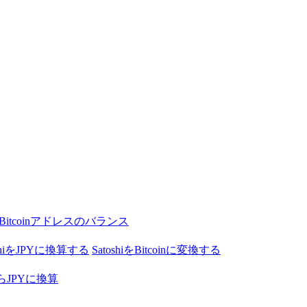
Bitcoinアドレスのバランス
oshiをJPYに換算する
SatoshiをBitcoinに変換する
nからJPYに換算