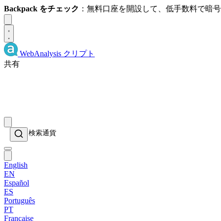
Backpack をチェック
：無料口座を開設して、低手数料で暗
Dismiss
WebAnalysis
クリプト
共有
English
EN
Español
ES
Português
PT
Française