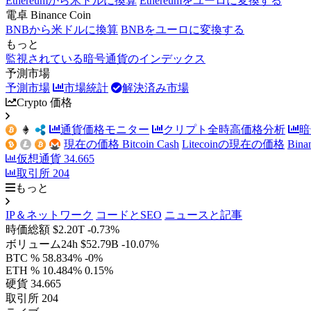
Ethereumから米ドルに換算
Ethereumをユーロに変換する
電卓 Binance Coin
BNBから米ドルに換算
BNBをユーロに変換する
もっと
監視されている暗号通貨のインデックス
予測市場
予測市場
市場統計
解決済み市場
Crypto 価格
通貨価格モニター
クリプト全時高価格分析
暗
現在の価格 Bitcoin Cash
Litecoinの現在の価格
Bin
仮想通貨
34.665
取引所
204
もっと
IP＆ネットワーク
コードとSEO
ニュースと記事
時価総額
$2.20T
-0.73%
ボリューム24h
$52.79B
-10.07%
BTC %
58.834%
-0%
ETH %
10.484%
0.15%
硬貨
34.665
取引所
204