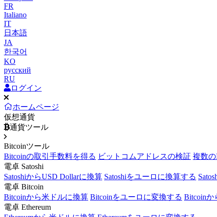
FR
Italiano
IT
日本語
JA
한국어
KO
русский
RU
ログイン
ホームページ
仮想通貨
通貨ツール
Bitcoinツール
Bitcoinの取引手数料を得る
ビットコムアドレスの検証
複数の
電卓 Satoshi
SatoshiからUSD Dollarに換算
Satoshiをユーロに換算する
Sat
電卓 Bitcoin
Bitcoinから米ドルに換算
Bitcoinをユーロに変換する
Bitcoi
電卓 Ethereum