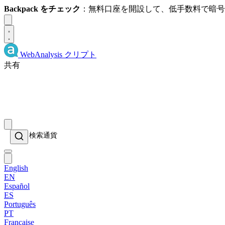
Backpack をチェック
：無料口座を開設して、低手数料で暗
Dismiss
WebAnalysis
クリプト
共有
English
EN
Español
ES
Português
PT
Française