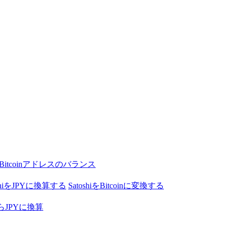
Bitcoinアドレスのバランス
oshiをJPYに換算する
SatoshiをBitcoinに変換する
nからJPYに換算