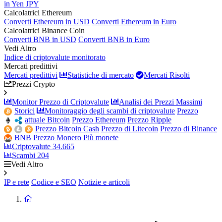
in Yen JPY
Calcolatrici Ethereum
Converti Ethereum in USD
Converti Ethereum in Euro
Calcolatrici Binance Coin
Converti BNB in USD
Converti BNB in Euro
Vedi Altro
Indice di criptovalute monitorato
Mercati predittivi
Mercati predittivi
Statistiche di mercato
Mercati Risolti
Prezzi Crypto
Monitor Prezzo di Criptovalute
Analisi dei Prezzi Massimi
Storici
Monitoraggio degli scambi di criptovalute
Prezzo
attuale Bitcoin
Prezzo Ethereum
Prezzo Ripple
Prezzo Bitcoin Cash
Prezzo di Litecoin
Prezzo di Binance
BNB
Prezzo Monero
Più monete
Criptovalute
34.665
Scambi
204
Vedi Altro
IP e rete
Codice e SEO
Notizie e articoli
Ritorna
alla
homepage