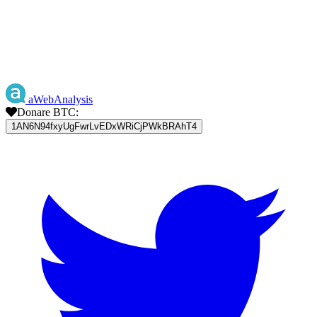
aWebAnalysis
Donare BTC:
1AN6N94fxyUgFwrLvEDxWRiCjPWkBRAhT4