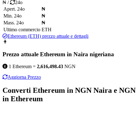
₦
/
24o
Apert. 24o
₦
Min. 24o
₦
Mass. 24o
₦
Ultimo commercio
ETH
Ethereum (ETH) prezzo attuale e dettagli
Prezzo attuale Ethereum in Naira nigeriana
1 Ethereum =
2,616,498.43
NGN
Aggiorna Prezzo
Converti Ethereum in NGN Naira e NGN
in Ethereum