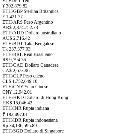
ETH/JPY
Yen
¥ 302,879.82
ETH/GBP
Sterlina Britannica
£ 1,421.77
ETH/ARS
Peso Argentino
AR$ 2,874,752.73
ETH/AUD
Dollaro australiano
AU$ 2,716.42
ETH/BDT
Taka Bengalese
Tk 237,377.03
ETH/BRL
Real Brasiliano
R$ 9,794.35
ETH/CAD
Dollaro Canadese
CA$ 2,673.96
ETH/CLP
Peso cileno
CL$ 1,752,649.10
ETH/CNY
Yuan Cinese
CN¥ 12,942.01
ETH/HKD
Dollaro di Hong Kong
HK$ 15,046.42
ETH/INR
Rupia indiana
₹ 182,497.01
ETH/IDR
Rupia indonesiana
Rp 34,136,595.89
ETH/SGD
Dollaro di Singapore