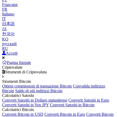
Française
FR
Italiano
IT
日本語
JA
한국어
KO
русский
RU
Accedi
Pagina Iniziale
Criptovalute
Strumenti di Criptovaluta
Strumenti Bitcoin
Ottieni commissioni di transazione Bitcoin
Convalida indirizzo
Bitcoin
Saldo di più indirizzi Bitcoin
Calcolatrici Satoshi
Converti Satoshi in Dollaro statunitense
Converti Satoshi in Euro
Converti Satoshi in Yen JPY
Converti Satoshi in Bitcoin
Calcolatrici Bitcoin
Converti Bitcoin in USD
Converti Bitcoin in Euro
Converti Bitcoin