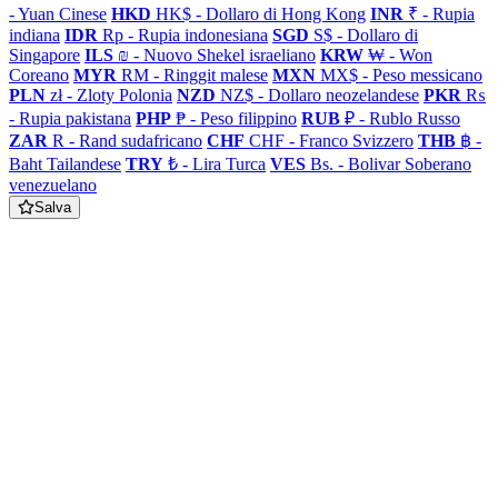
- Yuan Cinese
HKD
HK$ - Dollaro di Hong Kong
INR
₹ - Rupia
indiana
IDR
Rp - Rupia indonesiana
SGD
S$ - Dollaro di
Singapore
ILS
₪ - Nuovo Shekel israeliano
KRW
₩ - Won
Coreano
MYR
RM - Ringgit malese
MXN
MX$ - Peso messicano
PLN
zł - Zloty Polonia
NZD
NZ$ - Dollaro neozelandese
PKR
₨
- Rupia pakistana
PHP
₱ - Peso filippino
RUB
₽ - Rublo Russo
ZAR
R - Rand sudafricano
CHF
CHF - Franco Svizzero
THB
฿ -
Baht Tailandese
TRY
₺ - Lira Turca
VES
Bs. - Bolivar Soberano
venezuelano
Salva