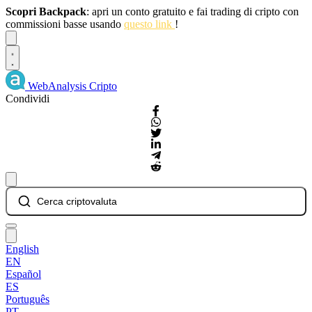
Scopri Backpack
: apri un conto gratuito e fai trading di cripto con
commissioni basse usando
questo link
!
Dismiss
WebAnalysis
Cripto
Condividi
Cerca criptovaluta
English
EN
Español
ES
Português
PT