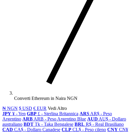
Converti Ethereum in Naira NGN
₦ NGN
$ USD
€ EUR
Vedi Altro
JPY
¥ - Yen
GBP
£ - Sterlina Britannica
ARS
AR$ - Peso
Argentino
ARB
ARB - Peso Argentino Blue
AUD
AU$ - Dollaro
australiano
BDT
Tk - Taka Bengalese
BRL
R$ - Real Brasiliano
CAD
CA$ - Dollaro Canadese
CLP
CL$ - Peso cileno
CNY
CN¥