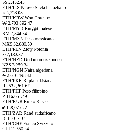
S$ 2,452.43
ETH/ILS
Nuovo Shekel israeliano
₪ 5,753.08
ETH/KRW
Won Coreano
₩ 2,703,892.47
ETH/MYR
Ringgit malese
RM 7,844.34
ETH/MXN
Peso messicano
MX$ 32,880.59
ETH/PLN
Zloty Polonia
zł 7,132.87
ETH/NZD
Dollaro neozelandese
NZ$ 3,259.34
ETH/NGN
Naira nigeriana
₦ 2,616,498.43
ETH/PKR
Rupia pakistana
₨ 532,361.67
ETH/PHP
Peso filippino
₱ 116,651.49
ETH/RUB
Rublo Russo
₽ 158,075.22
ETH/ZAR
Rand sudafricano
R 31,017.07
ETH/CHF
Franco Svizzero
CHF 1,550.34