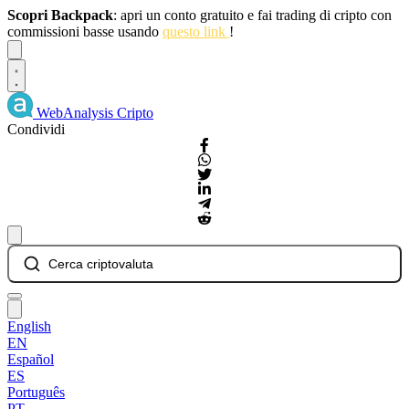
Scopri Backpack
: apri un conto gratuito e fai trading di cripto con
commissioni basse usando
questo link
!
Dismiss
WebAnalysis
Cripto
Condividi
Cerca criptovaluta
English
EN
Español
ES
Português
PT