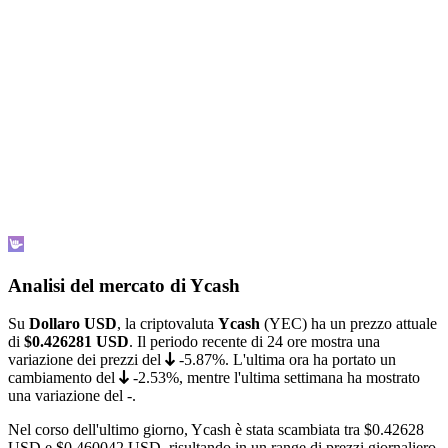
Analisi del mercato di Ycash
Su
Dollaro USD
, la criptovaluta
Ycash
(YEC) ha un prezzo attuale
di
$0.426281
USD
. Il periodo recente di 24 ore mostra una
variazione dei prezzi del
-5.87%
. L'ultima ora ha portato un
cambiamento del
-2.53%
, mentre l'ultima settimana ha mostrato
una variazione del
-
.
Nel corso dell'ultimo giorno, Ycash è stata scambiata tra
$0.42628
USD e
$0.460042
USD, risultando in un range di prezzi giornaliero