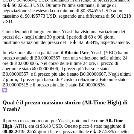
di
-$0.026633
USD. Durante l'ultima settimana, il range di
negoziazione si è esteso da un minimo di
$0.394555
USD ad un
massimo di
$0.495773
USD, segnando una differenza di $0.101218
USD.
Considerando il lungo termine, Ycash ha visto una variazione dei
prezzi del
-
negli ultimi 30 giorni. I periodi di 60 e 90 giorni
mostrano variazioni dei prezzi del
-
e
-42.5084%
, rispettivamente.
In relazione alla sua parità con il
Bitcoin Pair
, Ycash (YEC) ha un
prezzo attuale di
Ƀ0.00000557
, con una variazione nelle ultime 24
ore di Ƀ0.0000005. Nel corso delle ultime 24 ore, il prezzo di
apertura è stato Ƀ0.00000606, il prezzo più basso è stato
Ƀ0.00000557
, e il prezzo più alto è stato
Ƀ0.00000607
. Negli ultimi
7 giorni, il prezzo più basso di Ycash in relazione a Bitcoin è stato
Ƀ0.00000515
e il prezzo più alto è stato
Ƀ0.00000636
.
Qual è il prezzo massimo storico (All-Time High) di
Ycash?
Il prezzo massimo record per Ycash, noto anche come
All-Time
High
(ATH), era di
$3.43
USD. Questo picco è stato raggiunto il
08-08-2019
,
2555
giorni fa, e il prezzo attuale è
-87.58%
rispetto