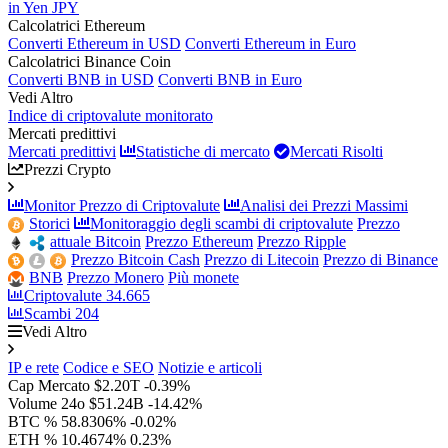
in Yen JPY
Calcolatrici Ethereum
Converti Ethereum in USD
Converti Ethereum in Euro
Calcolatrici Binance Coin
Converti BNB in USD
Converti BNB in Euro
Vedi Altro
Indice di criptovalute monitorato
Mercati predittivi
Mercati predittivi
Statistiche di mercato
Mercati Risolti
Prezzi Crypto
Monitor Prezzo di Criptovalute
Analisi dei Prezzi Massimi
Storici
Monitoraggio degli scambi di criptovalute
Prezzo
attuale Bitcoin
Prezzo Ethereum
Prezzo Ripple
Prezzo Bitcoin Cash
Prezzo di Litecoin
Prezzo di Binance
BNB
Prezzo Monero
Più monete
Criptovalute
34.665
Scambi
204
Vedi Altro
IP e rete
Codice e SEO
Notizie e articoli
Cap Mercato
$2.20T
-0.39%
Volume 24o
$51.24B
-14.42%
BTC %
58.8306%
-0.02%
ETH %
10.4674%
0.23%