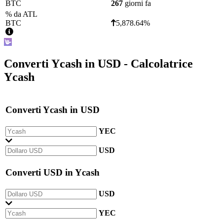
BTC
267
giorni fa
% da ATL
BTC
5,878.64%
Converti
Ycash
in
USD
- Calcolatrice
Ycash
Converti
Ycash
in
USD
YEC
USD
Converti
USD
in
Ycash
USD
YEC