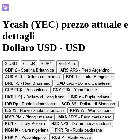
Ycash (YEC) prezzo attuale e
dettagli
Dollaro USD - USD
$ USD
€ EUR
¥ JPY
Vedi Altro
GBP
£ - Sterlina Britannica
ARS
AR$ - Peso Argentino
AUD
AU$ - Dollaro australiano
BDT
Tk - Taka Bengalese
BRL
R$ - Real Brasiliano
CAD
CA$ - Dollaro Canadese
CLP
CL$ - Peso cileno
CNY
CN¥ - Yuan Cinese
HKD
HK$ - Dollaro di Hong Kong
INR
₹ - Rupia indiana
IDR
Rp - Rupia indonesiana
SGD
S$ - Dollaro di Singapore
ILS
₪ - Nuovo Shekel israeliano
KRW
₩ - Won Coreano
MYR
RM - Ringgit malese
MXN
MX$ - Peso messicano
PLN
zł - Zloty Polonia
NZD
NZ$ - Dollaro neozelandese
NGN
₦ - Naira nigeriana
PKR
₨ - Rupia pakistana
PHP
₱ - Peso filippino
RUB
₽ - Rublo Russo