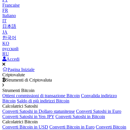
Française
FR
Italiano
IT
日本語
JA
한국어
KO
русский
RU
Accedi
Pagina Iniziale
Criptovalute
Strumenti di Criptovaluta
Strumenti Bitcoin
Ottieni commissioni di transazione Bitcoin
Convalida indirizzo
Bitcoin
Saldo di più indirizzi Bitcoin
Calcolatrici Satoshi
Converti Satoshi in Dollaro statunitense
Converti Satoshi in Euro
Converti Satoshi in Yen JPY
Converti Satoshi in Bitcoin
Calcolatrici Bitcoin
Converti Bitcoin in USD
Converti Bitcoin in Euro
Converti Bitcoin