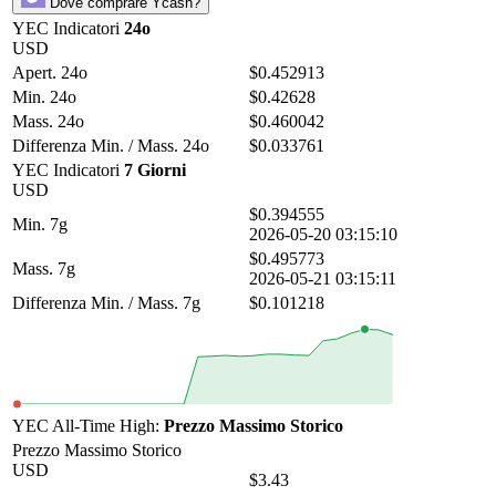
Dove comprare Ycash?
YEC Indicatori
24o
USD
Apert. 24o
$0.452913
Min. 24o
$0.42628
Mass. 24o
$0.460042
Differenza Min. / Mass. 24o
$0.033761
YEC Indicatori
7 Giorni
USD
$0.394555
Min. 7g
2026-05-20 03:15:10
$0.495773
Mass. 7g
2026-05-21 03:15:11
Differenza Min. / Mass. 7g
$0.101218
YEC All-Time High:
Prezzo Massimo Storico
Prezzo Massimo Storico
USD
$3.43