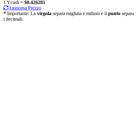
1 Ycash =
$0.426281
Aggiorna Prezzo
*
Importante: La
virgola
separa migliaia e milioni e il
punto
separa
i decimali.