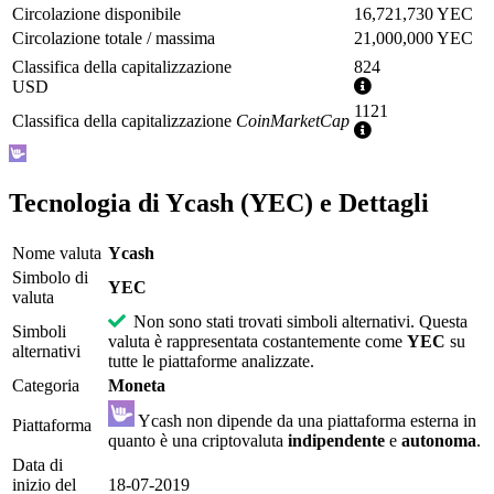
Circolazione disponibile
16,721,730 YEC
Circolazione totale / massima
21,000,000 YEC
Classifica della capitalizzazione
824
Ulteriori
USD
informazioni
1121
Classifica della capitalizzazione
CoinMarketCap
Ulteriori
informazioni
Tecnologia di Ycash (YEC) e Dettagli
Nome valuta
Ycash
Simbolo di
YEC
valuta
Non sono stati trovati simboli alternativi. Questa
Simboli
valuta è rappresentata costantemente come
YEC
su
alternativi
tutte le piattaforme analizzate.
Categoria
Moneta
Ycash non dipende da una piattaforma esterna in
Piattaforma
quanto è una criptovaluta
indipendente
e
autonoma
.
Data di
inizio del
18-07-2019