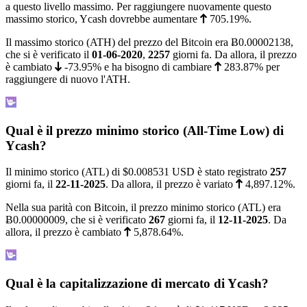
a questo livello massimo. Per raggiungere nuovamente questo
massimo storico, Ycash dovrebbe aumentare
705.19%
.
Il massimo storico (ATH) del prezzo del Bitcoin era
Ƀ0.00002138
,
che si è verificato il
01-06-2020
,
2257
giorni fa. Da allora, il prezzo
è cambiato
-73.95%
e ha bisogno di cambiare
283.87%
per
raggiungere di nuovo l'ATH.
Qual è il prezzo minimo storico (All-Time Low) di
Ycash?
Il minimo storico (ATL) di
$0.008531
USD è stato registrato
257
giorni fa, il
22-11-2025
. Da allora, il prezzo è variato
4,897.12%
.
Nella sua parità con Bitcoin, il prezzo minimo storico (ATL) era
Ƀ0.00000009
, che si è verificato
267
giorni fa, il
12-11-2025
. Da
allora, il prezzo è cambiato
5,878.64%
.
Qual è la capitalizzazione di mercato di Ycash?