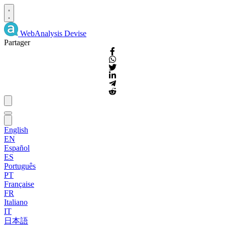
WebAnalysis
Devise
Partager
English
EN
Español
ES
Português
PT
Française
FR
Italiano
IT
日本語