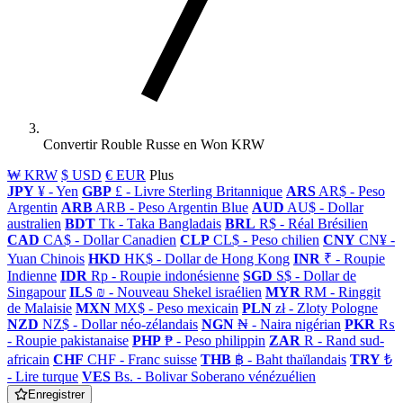
Convertir Rouble Russe en Won KRW
₩ KRW
$ USD
€ EUR
Plus
JPY
¥ - Yen
GBP
£ - Livre Sterling Britannique
ARS
AR$ - Peso
Argentin
ARB
ARB - Peso Argentin Blue
AUD
AU$ - Dollar
australien
BDT
Tk - Taka Bangladais
BRL
R$ - Réal Brésilien
CAD
CA$ - Dollar Canadien
CLP
CL$ - Peso chilien
CNY
CN¥ -
Yuan Chinois
HKD
HK$ - Dollar de Hong Kong
INR
₹ - Roupie
Indienne
IDR
Rp - Roupie indonésienne
SGD
S$ - Dollar de
Singapour
ILS
₪ - Nouveau Shekel israélien
MYR
RM - Ringgit
de Malaisie
MXN
MX$ - Peso mexicain
PLN
zł - Zloty Pologne
NZD
NZ$ - Dollar néo-zélandais
NGN
₦ - Naira nigérian
PKR
₨
- Roupie pakistanaise
PHP
₱ - Peso philippin
ZAR
R - Rand sud-
africain
CHF
CHF - Franc suisse
THB
฿ - Baht thaïlandais
TRY
₺
- Lire turque
VES
Bs. - Bolivar Soberano vénézuélien
Enregistrer