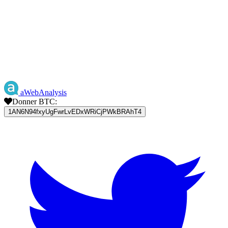
aWebAnalysis
Donner BTC:
1AN6N94fxyUgFwrLvEDxWRiCjPWkBRAhT4