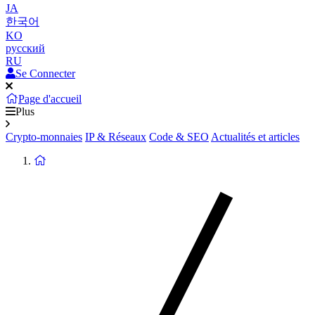
JA
한국어
KO
русский
RU
Se Connecter
Page d'accueil
Plus
Crypto-monnaies
IP & Réseaux
Code & SEO
Actualités et articles
Retour
à
la
page
d'accueil