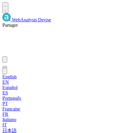
WebAnalysis
Devise
Partager
English
EN
Español
ES
Português
PT
Française
FR
Italiano
IT
日本語