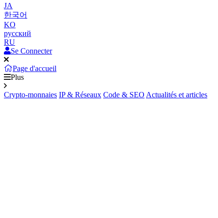
JA
한국어
KO
русский
RU
Se Connecter
Page d'accueil
Plus
Crypto-monnaies
IP & Réseaux
Code & SEO
Actualités et articles