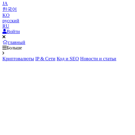
JA
한국어
KO
русский
RU
Войти
главный
Больше
Криптовалюты
IP & Сети
Код и SEO
Новости и статьи