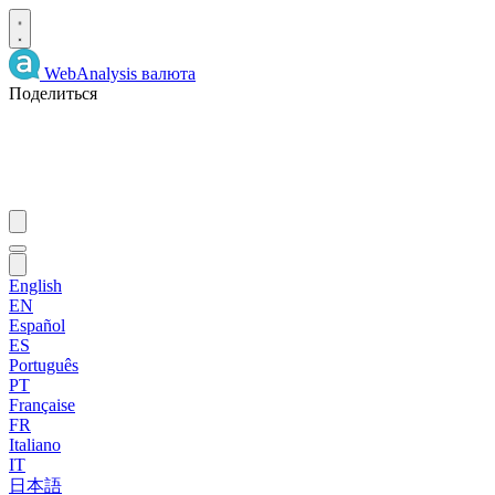
WebAnalysis
валюта
Поделиться
English
EN
Español
ES
Português
PT
Française
FR
Italiano
IT
日本語