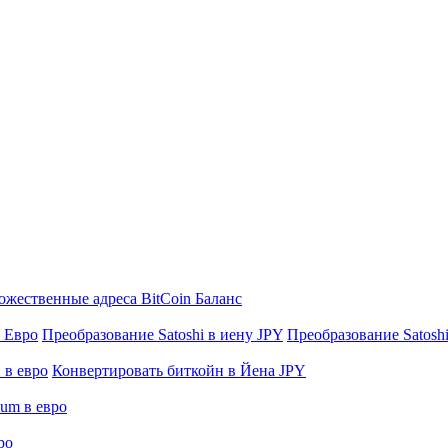
жественные адреса BitCoin Баланс
в Евро
Преобразование Satoshi в иену JPY
Преобразование Satoshi 
 в евро
Конвертировать биткойн в Йена JPY
eum в евро
ро