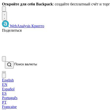
Откройте для себя Backpack
: создайте бесплатный счёт и то
Dismiss
WebAnalysis
Крипто
Поделиться
English
EN
Español
ES
Português
PT
Française