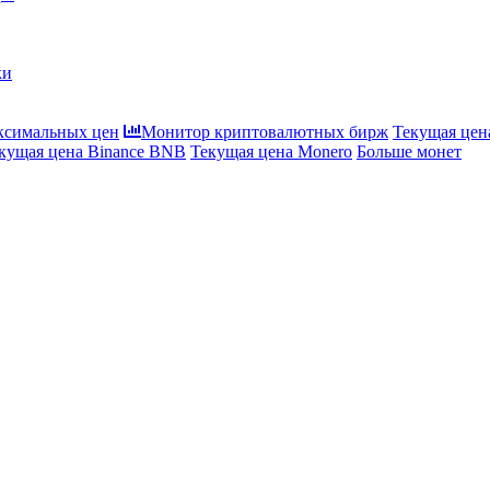
ки
ксимальных цен
Монитор криптовалютных бирж
Текущая цена
кущая цена Binance BNB
Текущая цена Monero
Больше монет