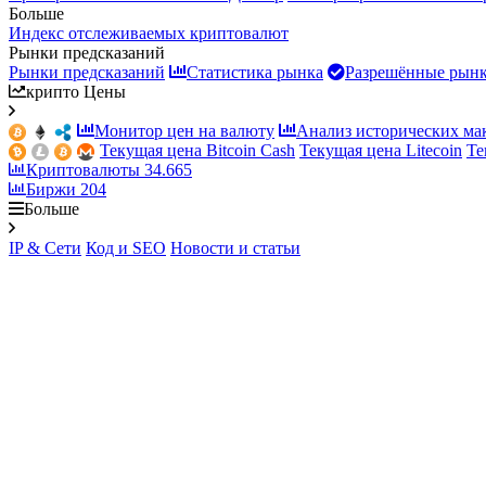
Больше
Индекс отслеживаемых криптовалют
Рынки предсказаний
Рынки предсказаний
Статистика рынка
Разрешённые рын
крипто Цены
Монитор цен на валюту
Анализ исторических ма
Текущая цена Bitcoin Cash
Текущая цена Litecoin
Те
Криптовалюты
34.665
Биржи
204
Больше
IP & Сети
Код и SEO
Новости и статьи