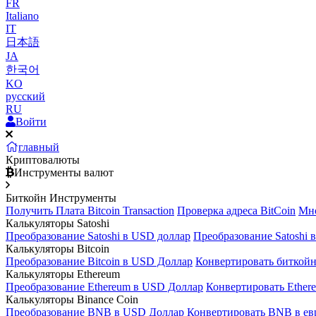
FR
Italiano
IT
日本語
JA
한국어
KO
русский
RU
Войти
главный
Криптовалюты
Инструменты валют
Биткойн Инструменты
Получить Плата Bitcoin Transaction
Проверка адреса BitCoin
Мно
Калькуляторы Satoshi
Преобразование Satoshi в USD доллар
Преобразование Satoshi 
Калькуляторы Bitcoin
Преобразование Bitcoin в USD Доллар
Конвертировать биткойн
Калькуляторы Ethereum
Преобразование Ethereum в USD Доллар
Конвертировать Ether
Калькуляторы Binance Coin
Преобразование BNB в USD Доллар
Конвертировать BNB в ев