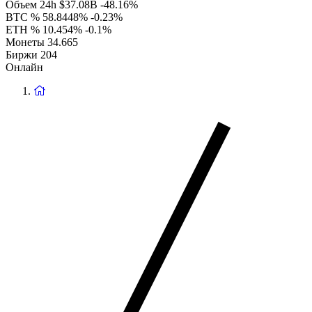
Объем 24h
$37.08B
-48.16%
BTC %
58.8448%
-0.23%
ETH %
10.454%
-0.1%
Монеты
34.665
Биржи
204
Онлайн
Вернуться
на
главную
страницу