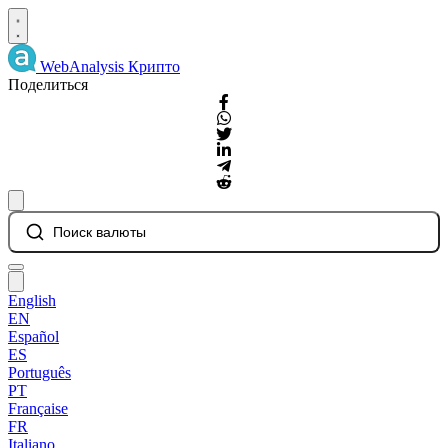
WebAnalysis
Крипто
Поделиться
Поиск валюты
English
EN
Español
ES
Português
PT
Française
FR
Italiano