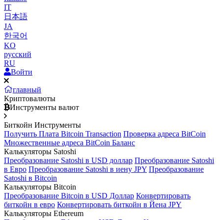
IT
日本語
JA
한국어
KO
русский
RU
Войти
главный
Криптовалюты
Инструменты валют
Биткойн Инструменты
Получить Плата Bitcoin Transaction
Проверка адреса BitCoin
Множественные адреса BitCoin Баланс
Калькуляторы Satoshi
Преобразование Satoshi в USD доллар
Преобразование Satoshi
в Евро
Преобразование Satoshi в иену JPY
Преобразование
Satoshi в Bitcoin
Калькуляторы Bitcoin
Преобразование Bitcoin в USD Доллар
Конвертировать
биткойн в евро
Конвертировать биткойн в Йена JPY
Калькуляторы Ethereum