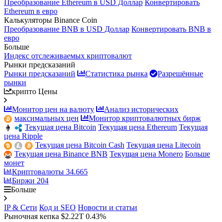
Преобразование Ethereum в USD Доллар
Конвертировать
Ethereum в евро
Калькуляторы Binance Coin
Преобразование BNB в USD Доллар
Конвертировать BNB в
евро
Больше
Индекс отслеживаемых криптовалют
Рынки предсказаний
Рынки предсказаний
Статистика рынка
Разрешённые
рынки
крипто Цены
Монитор цен на валюту
Анализ исторических
максимальных цен
Монитор криптовалютных бирж
Текущая цена Bitcoin
Текущая цена Ethereum
Текущая
цена Ripple
Текущая цена Bitcoin Cash
Текущая цена Litecoin
Текущая цена Binance BNB
Текущая цена Monero
Больше
монет
Криптовалюты
34.665
Биржи
204
Больше
IP & Сети
Код и SEO
Новости и статьи
Рыночная кепка
$2.22T
0.43%