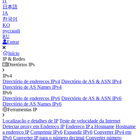
IT
日本語
JA
한국어
KO
русский
RU
Entrar
Início
IP & Redes
Diretórios IPs
IPv4
Directório de endereços IPv4
Directório de AS & ASN IPv4
Directório de AS Names IPv4
IPv6
Directório de endereços IPv6
Directório de AS & ASN IPv6
Directório de AS Names IPv6
Ferramentas IP
Localização e detalhes de IP
Teste de velocidade da Internet
Detectar proxy em Endereço IP
Endereço IP a Hostname
Hostname
a endereço IP
Comprimir IPv6
Expandir IPv6
Converter IPv4 em
IPv6
Converter IP para o número decimal
Converter número