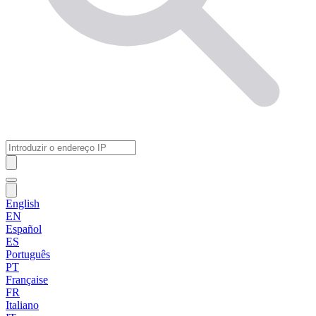
English
EN
Español
ES
Português
PT
Française
FR
Italiano