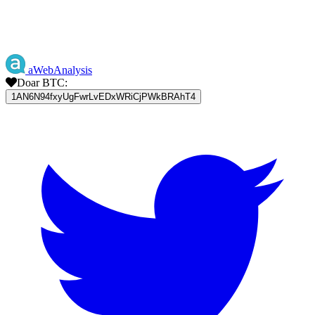
aWebAnalysis
Doar BTC:
1AN6N94fxyUgFwrLvEDxWRiCjPWkBRAhT4