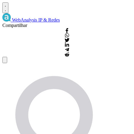
WebAnalysis
IP & Redes
Compartilhar
Detalhes
IP
e
WHOIS