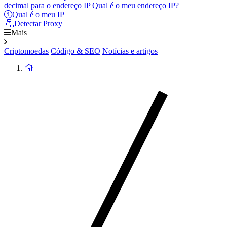
decimal para o endereço IP
Qual é o meu endereço IP?
Qual é o meu IP
Detectar Proxy
Mais
Criptomoedas
Código & SEO
Notícias e artigos
Voltar
à
página
principal