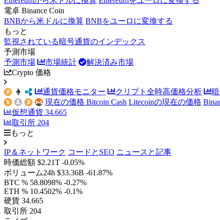
Ethereumから米ドルに換算
Ethereumをユーロに変換する
電卓 Binance Coin
BNBから米ドルに換算
BNBをユーロに変換する
もっと
監視されている暗号通貨のインデックス
予測市場
予測市場
市場統計
解決済み市場
Crypto 価格
通貨価格モニター
クリプト全時高価格分析
暗
現在の価格 Bitcoin Cash
Litecoinの現在の価格
Bin
仮想通貨
34.665
取引所
204
もっと
IP＆ネットワーク
コードとSEO
ニュースと記事
時価総額
$2.21T
-0.05%
ボリューム24h
$33.36B
-61.87%
BTC %
58.8098%
-0.27%
ETH %
10.4502%
-0.1%
硬貨
34.665
取引所
204