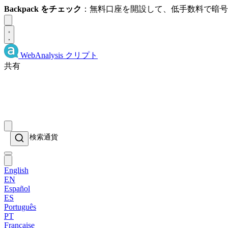
Backpack をチェック
：無料口座を開設して、低手数料で暗
Dismiss
WebAnalysis
クリプト
共有
English
EN
Español
ES
Português
PT
Française