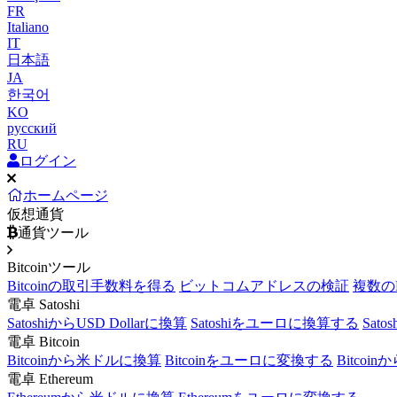
FR
Italiano
IT
日本語
JA
한국어
KO
русский
RU
ログイン
ホームページ
仮想通貨
通貨ツール
Bitcoinツール
Bitcoinの取引手数料を得る
ビットコムアドレスの検証
複数の
電卓 Satoshi
SatoshiからUSD Dollarに換算
Satoshiをユーロに換算する
Sat
電卓 Bitcoin
Bitcoinから米ドルに換算
Bitcoinをユーロに変換する
Bitcoi
電卓 Ethereum