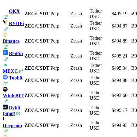
Tether
OKX
ZEC/USDT
Perp
Zcash
$495.19
Ƀ0
USD
Tether
BYDFi
ZEC/USDT
Perp
Zcash
$494.87
Ƀ0
USD
Tether
ZEC/USDT
Perp
Zcash
$494.89
Ƀ0
Binance
USD
Tether
BloFin
ZEC/USDT
Perp
Zcash
$495.21
Ƀ0
USD
Tether
ZEC/USDT
Perp
Zcash
$495.04
Ƀ0
USD
MEXC
Tether
Toobit
ZEC/USDT
Perp
Zcash
$494.88
Ƀ0
USD
Tether
ZEC/USDT
Perp
Zcash
$493.60
Ƀ0
WhiteBIT
USD
Tether
Bybit
ZEC/USDT
Perp
Zcash
$495.17
Ƀ0
USD
(Spot)
Tether
ZEC/USDT
Perp
Zcash
$494.93
Ƀ0
Deepcoin
USD