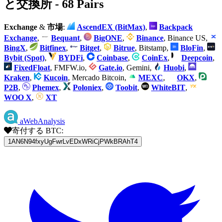
と交換所 - 68 Pairs
Exchange
&
市場
:
AscendEX (BitMax)
,
Backpack
Exchange
,
Bequant
,
BigONE
,
Binance
, Binance US,
BingX
,
Bitfinex
,
Bitget
,
Bitrue
, Bitstamp,
BloFin
,
Bybit (Spot)
,
BYDFi
,
Coinbase
,
CoinEx
,
Deepcoin
,
FixedFloat
, FMFW.io,
Gate.io
, Gemini,
Huobi
,
Kraken
,
Kucoin
, Mercado Bitcoin,
MEXC
,
OKX
,
P2B
,
Phemex
,
Poloniex
,
Toobit
,
WhiteBIT
,
WOO X
,
XT
aWebAnalysis
寄付する BTC:
1AN6N94fxyUgFwrLvEDxWRiCjPWkBRAhT4