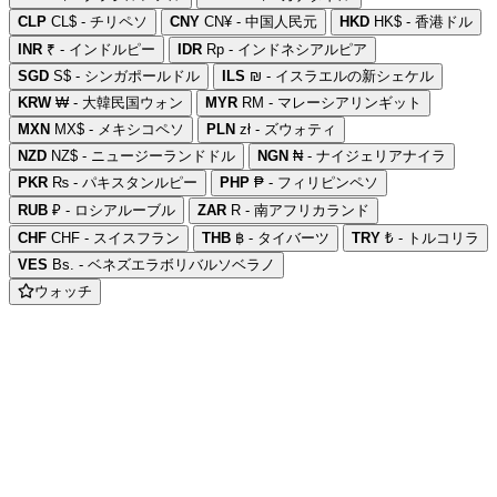
CLP
CL$ - チリペソ
CNY
CN¥ - 中国人民元
HKD
HK$ - 香港ドル
INR
₹ - インドルピー
IDR
Rp - インドネシアルピア
SGD
S$ - シンガポールドル
ILS
₪ - イスラエルの新シェケル
KRW
₩ - 大韓民国ウォン
MYR
RM - マレーシアリンギット
MXN
MX$ - メキシコペソ
PLN
zł - ズウォティ
NZD
NZ$ - ニュージーランドドル
NGN
₦ - ナイジェリアナイラ
PKR
₨ - パキスタンルピー
PHP
₱ - フィリピンペソ
RUB
₽ - ロシアルーブル
ZAR
R - 南アフリカランド
CHF
CHF - スイスフラン
THB
฿ - タイバーツ
TRY
₺ - トルコリラ
VES
Bs. - ベネズエラボリバルソベラノ
ウォッチ