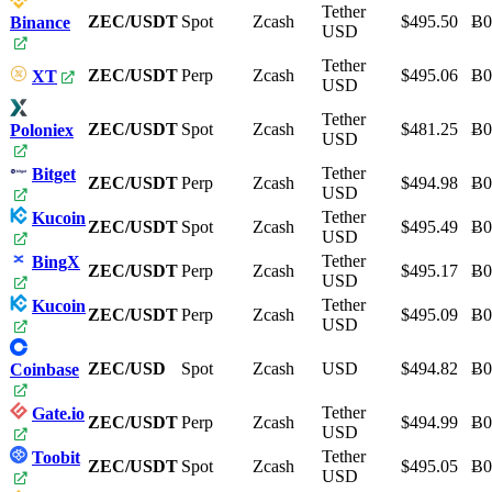
Tether
ZEC/USDT
Spot
Zcash
$495.50
Ƀ0
Binance
USD
Tether
ZEC/USDT
Perp
Zcash
$495.06
Ƀ0
XT
USD
Tether
ZEC/USDT
Spot
Zcash
$481.25
Ƀ0
Poloniex
USD
Tether
Bitget
ZEC/USDT
Perp
Zcash
$494.98
Ƀ0
USD
Tether
Kucoin
ZEC/USDT
Spot
Zcash
$495.49
Ƀ0
USD
Tether
BingX
ZEC/USDT
Perp
Zcash
$495.17
Ƀ0
USD
Tether
Kucoin
ZEC/USDT
Perp
Zcash
$495.09
Ƀ0
USD
ZEC/USD
Spot
Zcash
USD
$494.82
Ƀ0
Coinbase
Tether
Gate.io
ZEC/USDT
Perp
Zcash
$494.99
Ƀ0
USD
Tether
Toobit
ZEC/USDT
Spot
Zcash
$495.05
Ƀ0
USD