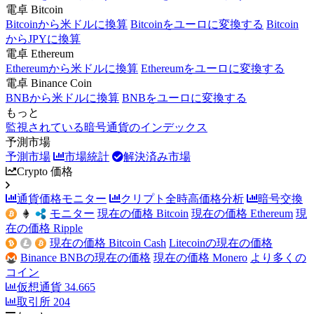
電卓 Bitcoin
Bitcoinから米ドルに換算
Bitcoinをユーロに変換する
Bitcoin
からJPYに換算
電卓 Ethereum
Ethereumから米ドルに換算
Ethereumをユーロに変換する
電卓 Binance Coin
BNBから米ドルに換算
BNBをユーロに変換する
もっと
監視されている暗号通貨のインデックス
予測市場
予測市場
市場統計
解決済み市場
Crypto 価格
通貨価格モニター
クリプト全時高価格分析
暗号交換
モニター
現在の価格 Bitcoin
現在の価格 Ethereum
現
在の価格 Ripple
現在の価格 Bitcoin Cash
Litecoinの現在の価格
Binance BNBの現在の価格
現在の価格 Monero
より多くの
コイン
仮想通貨
34.665
取引所
204