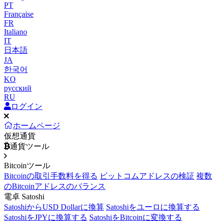
PT
Française
FR
Italiano
IT
日本語
JA
한국어
KO
русский
RU
ログイン
ホームページ
仮想通貨
通貨ツール
Bitcoinツール
Bitcoinの取引手数料を得る
ビットコムアドレスの検証
複数
のBitcoinアドレスのバランス
電卓 Satoshi
SatoshiからUSD Dollarに換算
Satoshiをユーロに換算する
SatoshiをJPYに換算する
SatoshiをBitcoinに変換する