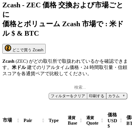
Zcash - ZEC 価格 交換および市場ごと
に
価格とボリューム Zcash 市場で :
米ド
ル $ & BTC
どこで買う Zcash
Zcash
(ZEC) がどの取引所で取扱われているかを確認できま
す。
米ドル
建てのリアルタイム価格・24 時間取引量・信頼
スコアを各通貨ペアで比較してください。
フィルターをクリア
印刷する
カラム
▼
価格
価
通貨
通貨
市場
Pair
Type
USD
Base
Quote
B
$