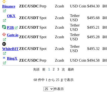
ZEC/USDC
Perp
Zcash
USD Coin
$494.30
Ƀ0
Binance
Tether
OKX
ZEC/USDT
Spot
Zcash
$495.68
Ƀ0
USD
Tether
ZEC/USDT
Spot
Zcash
$495.21
Ƀ0
P2B
USD
Tether
Gate.io
ZEC/USDT
Spot
Zcash
$495.28
Ƀ0
USD
Tether
ZEC/USDT
Spot
Zcash
$495.32
Ƀ0
WhiteBIT
USD
BingX
ZEC/USDC
Perp
Zcash
USD Coin
$494.58
Ƀ0
先頭
前
1
2
3
次
最終
68 件中 1 から 25 まで表示
件表示