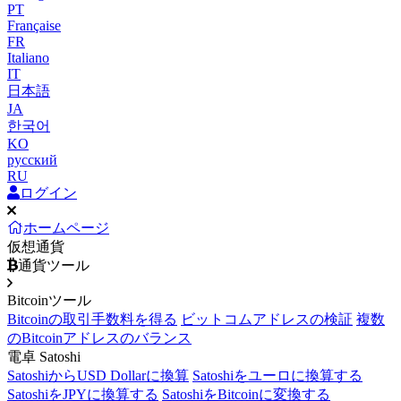
PT
Française
FR
Italiano
IT
日本語
JA
한국어
KO
русский
RU
ログイン
ホームページ
仮想通貨
通貨ツール
Bitcoinツール
Bitcoinの取引手数料を得る
ビットコムアドレスの検証
複数
のBitcoinアドレスのバランス
電卓 Satoshi
SatoshiからUSD Dollarに換算
Satoshiをユーロに換算する
SatoshiをJPYに換算する
SatoshiをBitcoinに変換する