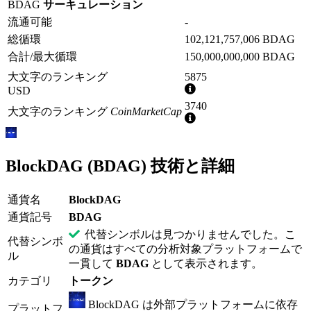
BDAG
サーキュレーション
流通可能
-
総循環
102,121,757,006 BDAG
合計/最大循環
150,000,000,000 BDAG
大文字のランキング
5875
詳
USD
細
3740
大文字のランキング
CoinMarketCap
情
詳
報
細
情
報
BlockDAG (BDAG) 技術と詳細
通貨名
BlockDAG
通貨記号
BDAG
代替シンボルは見つかりませんでした。こ
代替シンボ
の通貨はすべての分析対象プラットフォームで
ル
一貫して
BDAG
として表示されます。
カテゴリ
トークン
BlockDAG は外部プラットフォームに依存
プラットフ