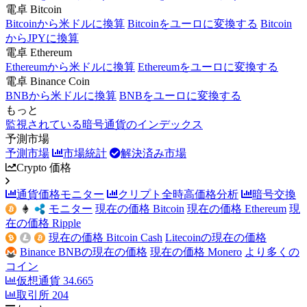
電卓 Bitcoin
Bitcoinから米ドルに換算
Bitcoinをユーロに変換する
Bitcoin
からJPYに換算
電卓 Ethereum
Ethereumから米ドルに換算
Ethereumをユーロに変換する
電卓 Binance Coin
BNBから米ドルに換算
BNBをユーロに変換する
もっと
監視されている暗号通貨のインデックス
予測市場
予測市場
市場統計
解決済み市場
Crypto 価格
通貨価格モニター
クリプト全時高価格分析
暗号交換
モニター
現在の価格 Bitcoin
現在の価格 Ethereum
現
在の価格 Ripple
現在の価格 Bitcoin Cash
Litecoinの現在の価格
Binance BNBの現在の価格
現在の価格 Monero
より多くの
コイン
仮想通貨
34.665
取引所
204