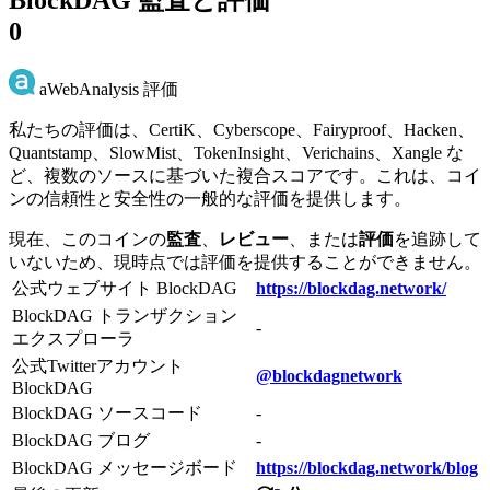
0
aWebAnalysis 評価
私たちの評価は、CertiK、Cyberscope、Fairyproof、Hacken、
Quantstamp、SlowMist、TokenInsight、Verichains、Xangle な
ど、複数のソースに基づいた複合スコアです。これは、コイ
ンの信頼性と安全性の一般的な評価を提供します。
現在、このコインの
監査
、
レビュー
、または
評価
を追跡して
いないため、現時点では評価を提供することができません。
公式ウェブサイト BlockDAG
https://blockdag.network/
BlockDAG トランザクション
-
エクスプローラ
公式Twitterアカウント
@blockdagnetwork
BlockDAG
BlockDAG ソースコード
-
BlockDAG ブログ
-
BlockDAG メッセージボード
https://blockdag.network/blog