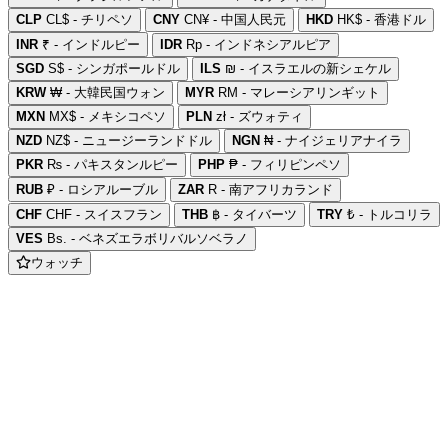
CLP
CL$ - チリペソ
CNY
CN¥ - 中国人民元
HKD
HK$ - 香港ドル
INR
₹ - インドルピー
IDR
Rp - インドネシアルピア
SGD
S$ - シンガポールドル
ILS
₪ - イスラエルの新シェケル
KRW
₩ - 大韓民国ウォン
MYR
RM - マレーシアリンギット
MXN
MX$ - メキシコペソ
PLN
zł - ズウォティ
NZD
NZ$ - ニュージーランドドル
NGN
₦ - ナイジェリアナイラ
PKR
₨ - パキスタンルピー
PHP
₱ - フィリピンペソ
RUB
₽ - ロシアルーブル
ZAR
R - 南アフリカランド
CHF
CHF - スイスフラン
THB
฿ - タイバーツ
TRY
₺ - トルコリラ
VES
Bs. - ベネズエラボリバルソベラノ
ウォッチ