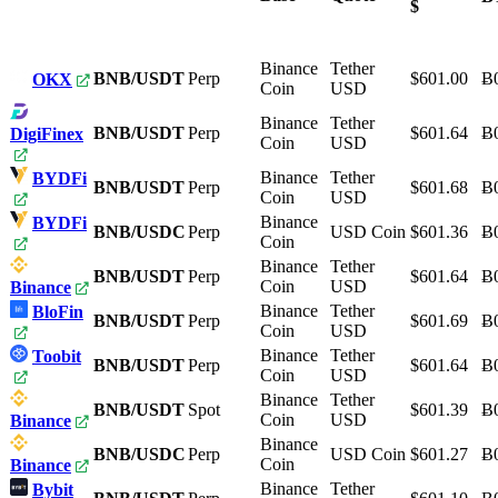
$
Binance
Tether
BNB/USDT
Perp
$601.00
Ƀ
OKX
Coin
USD
Binance
Tether
BNB/USDT
Perp
$601.64
Ƀ
DigiFinex
Coin
USD
Binance
Tether
BYDFi
BNB/USDT
Perp
$601.68
Ƀ
Coin
USD
Binance
BYDFi
BNB/USDC
Perp
USD Coin
$601.36
Ƀ
Coin
Binance
Tether
BNB/USDT
Perp
$601.64
Ƀ
Coin
USD
Binance
Binance
Tether
BloFin
BNB/USDT
Perp
$601.69
Ƀ
Coin
USD
Binance
Tether
Toobit
BNB/USDT
Perp
$601.64
Ƀ
Coin
USD
Binance
Tether
BNB/USDT
Spot
$601.39
Ƀ
Coin
USD
Binance
Binance
BNB/USDC
Perp
USD Coin
$601.27
Ƀ
Coin
Binance
Binance
Tether
Bybit