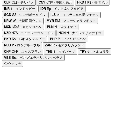
CLP
CL$ - チリペソ
CNY
CN¥ - 中国人民元
HKD
HK$ - 香港ドル
INR
₹ - インドルピー
IDR
Rp - インドネシアルピア
SGD
S$ - シンガポールドル
ILS
₪ - イスラエルの新シェケル
KRW
₩ - 大韓民国ウォン
MYR
RM - マレーシアリンギット
MXN
MX$ - メキシコペソ
PLN
zł - ズウォティ
NZD
NZ$ - ニュージーランドドル
NGN
₦ - ナイジェリアナイラ
PKR
₨ - パキスタンルピー
PHP
₱ - フィリピンペソ
RUB
₽ - ロシアルーブル
ZAR
R - 南アフリカランド
CHF
CHF - スイスフラン
THB
฿ - タイバーツ
TRY
₺ - トルコリラ
VES
Bs. - ベネズエラボリバルソベラノ
ウォッチ