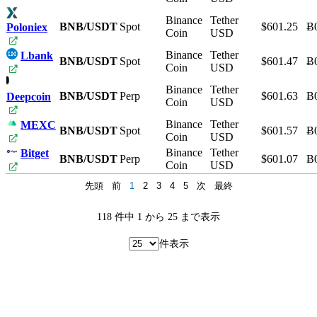
Binance
Tether
BNB/USDT
Spot
$601.25
Ƀ
Poloniex
Coin
USD
Binance
Tether
Lbank
BNB/USDT
Spot
$601.47
Ƀ
Coin
USD
Binance
Tether
BNB/USDT
Perp
$601.63
Ƀ
Deepcoin
Coin
USD
Binance
Tether
MEXC
BNB/USDT
Spot
$601.57
Ƀ
Coin
USD
Binance
Tether
Bitget
BNB/USDT
Perp
$601.07
Ƀ
Coin
USD
先頭
前
1
2
3
4
5
次
最終
118 件中 1 から 25 まで表示
件表示