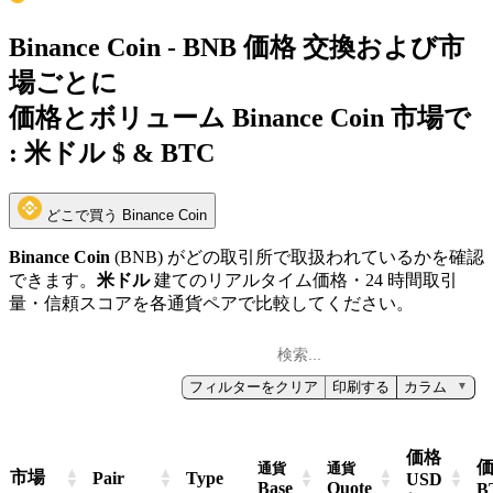
Binance Coin - BNB 価格 交換および市
場ごとに
価格とボリューム Binance Coin 市場で
:
米ドル $ & BTC
どこで買う Binance Coin
Binance Coin
(BNB) がどの取引所で取扱われているかを確認
できます。
米ドル
建てのリアルタイム価格・24 時間取引
量・信頼スコアを各通貨ペアで比較してください。
フィルターをクリア
印刷する
カラム
▼
価格
通貨
通貨
市場
Pair
Type
USD
Base
Quote
B