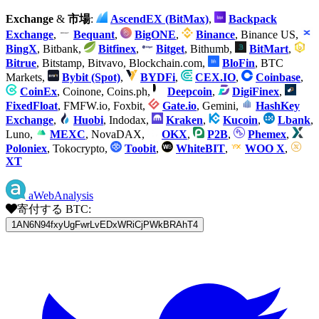
Exchange
&
市場
:
AscendEX (BitMax)
,
Backpack
Exchange
,
Bequant
,
BigONE
,
Binance
, Binance US,
BingX
, Bitbank,
Bitfinex
,
Bitget
, Bithumb,
BitMart
,
Bitrue
, Bitstamp, Bitvavo, Blockchain.com,
BloFin
, BTC
Markets,
Bybit (Spot)
,
BYDFi
,
CEX.IO
,
Coinbase
,
CoinEx
, Coinone, Coins.ph,
Deepcoin
,
DigiFinex
,
FixedFloat
, FMFW.io, Foxbit,
Gate.io
, Gemini,
HashKey
Exchange
,
Huobi
, Indodax,
Kraken
,
Kucoin
,
Lbank
,
Luno,
MEXC
, NovaDAX,
OKX
,
P2B
,
Phemex
,
Poloniex
, Tokocrypto,
Toobit
,
WhiteBIT
,
WOO X
,
XT
aWebAnalysis
寄付する BTC:
1AN6N94fxyUgFwrLvEDxWRiCjPWkBRAhT4