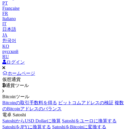
PT
Française
FR
Italiano
IT
日本語
JA
한국어
KO
русский
RU
ログイン
ホームページ
仮想通貨
通貨ツール
Bitcoinツール
Bitcoinの取引手数料を得る
ビットコムアドレスの検証
複数
のBitcoinアドレスのバランス
電卓 Satoshi
SatoshiからUSD Dollarに換算
Satoshiをユーロに換算する
SatoshiをJPYに換算する
SatoshiをBitcoinに変換する