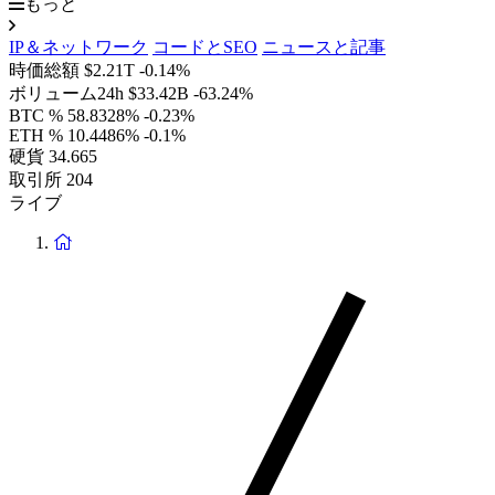
もっと
IP＆ネットワーク
コードとSEO
ニュースと記事
時価総額
$2.21T
-0.14%
ボリューム24h
$33.42B
-63.24%
BTC %
58.8328%
-0.23%
ETH %
10.4486%
-0.1%
硬貨
34.665
取引所
204
ライブ
ホ
ー
ム
ペ
ー
ジ
に
戻
り
ま
す