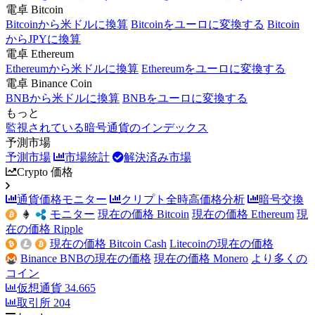
電卓 Bitcoin
Bitcoinから米ドルに換算
Bitcoinをユーロに変換する
Bitcoin
からJPYに換算
電卓 Ethereum
Ethereumから米ドルに換算
Ethereumをユーロに変換する
電卓 Binance Coin
BNBから米ドルに換算
BNBをユーロに変換する
もっと
監視されている暗号通貨のインデックス
予測市場
予測市場
市場統計
解決済み市場
Crypto 価格
通貨価格モニター
クリプト全時高価格分析
暗号交換
モニター
現在の価格 Bitcoin
現在の価格 Ethereum
現
在の価格 Ripple
現在の価格 Bitcoin Cash
Litecoinの現在の価格
Binance BNBの現在の価格
現在の価格 Monero
より多くの
コイン
仮想通貨
34.665
取引所
204