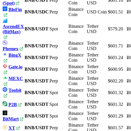
BNB/USDT
Perp
$601.10
Ƀ
Coin
USD
(Spot)
Binance
BloFin
BNB/USDC
Perp
USD Coin
$601.51
Ƀ
Coin
Binance
Tether
AscendEX
BNB/USDT
Spot
$579.20
Ƀ
Coin
USD
(BitMax)
Binance
Tether
BNB/USDT
Perp
$601.71
Ƀ
Coin
USD
Phemex
Binance
Tether
BingX
BNB/USDT
Perp
$601.24
Ƀ
Coin
USD
Binance
Tether
Gate.io
BNB/USDT
Perp
$600.95
Ƀ
Coin
USD
Binance
Tether
MEXC
BNB/USDT
Perp
$602.20
Ƀ
Coin
USD
Binance
Tether
Toobit
BNB/USDT
Spot
$601.32
Ƀ
Coin
USD
Binance
Tether
BNB/USDT
Spot
$601.32
Ƀ
P2B
Coin
USD
Binance
Tether
BNB/USDT
Spot
$601.29
Ƀ
Coin
USD
BitMart
Binance
Tether
BNB/USDT
Perp
$601.57
Ƀ
XT
Coin
USD