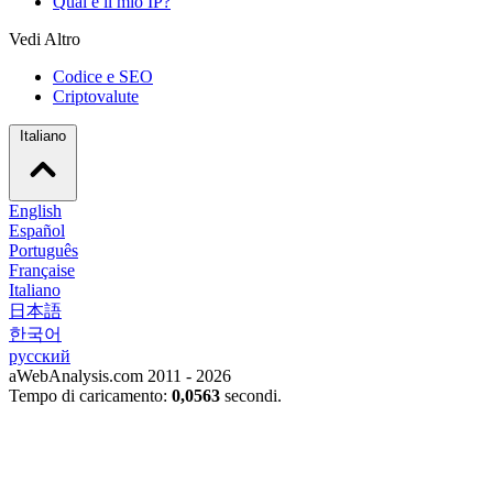
Qual è il mio IP?
Vedi Altro
Codice e SEO
Criptovalute
Italiano
English
Español
Português
Française
Italiano
日本語
한국어
русский
aWebAnalysis.com 2011 - 2026
Tempo di caricamento:
0,0563
secondi.