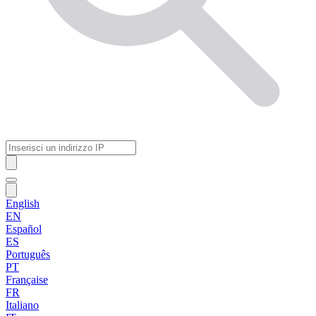
English
EN
Español
ES
Português
PT
Française
FR
Italiano