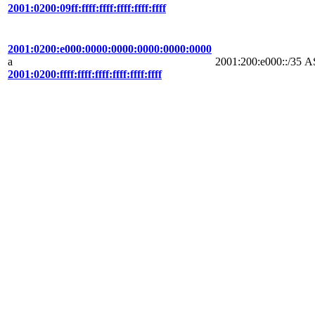
2001:0200:09ff:ffff:ffff:ffff:ffff:ffff
2001:0200:e000:0000:0000:0000:0000:0000
a
2001:200:e000::/35
A
2001:0200:ffff:ffff:ffff:ffff:ffff:ffff