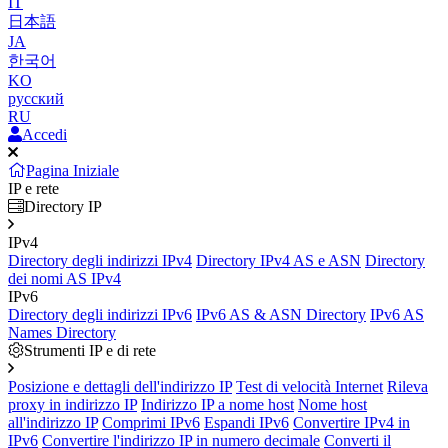
IT
日本語
JA
한국어
KO
русский
RU
Accedi
Pagina Iniziale
IP e rete
Directory IP
IPv4
Directory degli indirizzi IPv4
Directory IPv4 AS e ASN
Directory
dei nomi AS IPv4
IPv6
Directory degli indirizzi IPv6
IPv6 AS & ASN Directory
IPv6 AS
Names Directory
Strumenti IP e di rete
Posizione e dettagli dell'indirizzo IP
Test di velocità Internet
Rileva
proxy in indirizzo IP
Indirizzo IP a nome host
Nome host
all'indirizzo IP
Comprimi IPv6
Espandi IPv6
Convertire IPv4 in
IPv6
Convertire l'indirizzo IP in numero decimale
Converti il