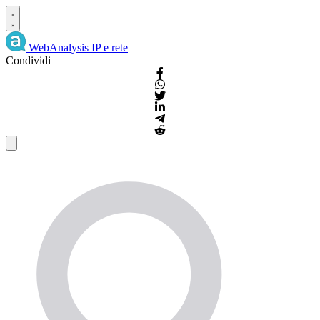
WebAnalysis
IP e rete
Condividi
Dettagli
IP
e
WHOIS