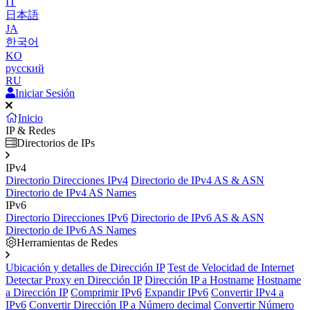
IT
日本語
JA
한국어
KO
русский
RU
Iniciar Sesión
Inicio
IP & Redes
Directorios de IPs
IPv4
Directorio Direcciones IPv4
Directorio de IPv4 AS & ASN
Directorio de IPv4 AS Names
IPv6
Directorio Direcciones IPv6
Directorio de IPv6 AS & ASN
Directorio de IPv6 AS Names
Herramientas de Redes
Ubicación y detalles de Dirección IP
Test de Velocidad de Internet
Detectar Proxy en Dirección IP
Dirección IP a Hostname
Hostname
a Dirección IP
Comprimir IPv6
Expandir IPv6
Convertir IPv4 a
IPv6
Convertir Dirección IP a Número decimal
Convertir Número