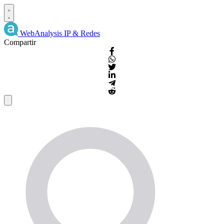
WebAnalysis
IP & Redes
Compartir
Detalles
de
IP
y
WHOIS