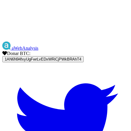
aWebAnalysis
Donar BTC:
1AN6N94fxyUgFwrLvEDxWRiCjPWkBRAhT4