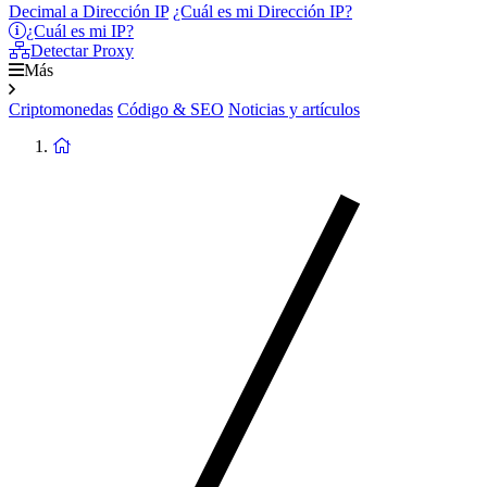
Decimal a Dirección IP
¿Cuál es mi Dirección IP?
¿Cuál es mi IP?
Detectar Proxy
Más
Criptomonedas
Código & SEO
Noticias y artículos
Volver
a
la
Página
de
Inicio