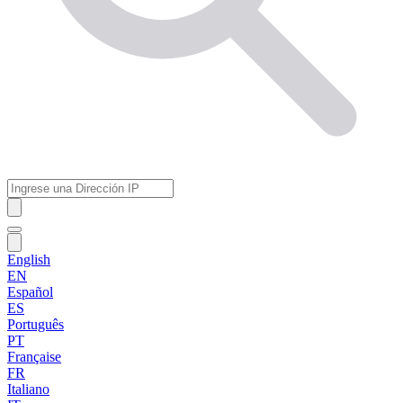
English
EN
Español
ES
Português
PT
Française
FR
Italiano