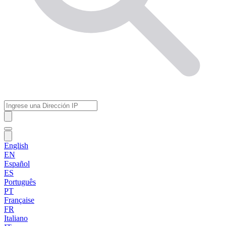
English
EN
Español
ES
Português
PT
Française
FR
Italiano