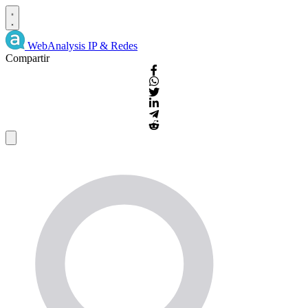
WebAnalysis
IP & Redes
Compartir
Detalles
de
IP
y
WHOIS