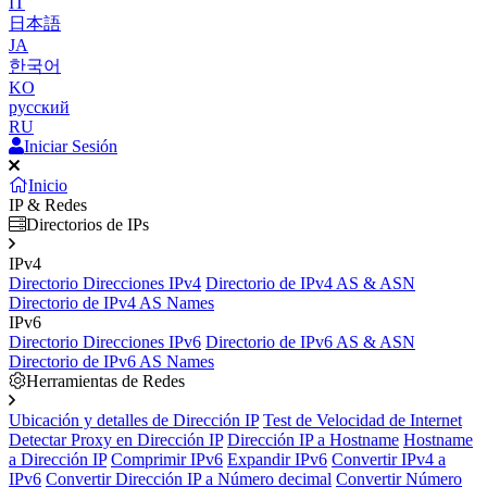
IT
日本語
JA
한국어
KO
русский
RU
Iniciar Sesión
Inicio
IP & Redes
Directorios de IPs
IPv4
Directorio Direcciones IPv4
Directorio de IPv4 AS & ASN
Directorio de IPv4 AS Names
IPv6
Directorio Direcciones IPv6
Directorio de IPv6 AS & ASN
Directorio de IPv6 AS Names
Herramientas de Redes
Ubicación y detalles de Dirección IP
Test de Velocidad de Internet
Detectar Proxy en Dirección IP
Dirección IP a Hostname
Hostname
a Dirección IP
Comprimir IPv6
Expandir IPv6
Convertir IPv4 a
IPv6
Convertir Dirección IP a Número decimal
Convertir Número