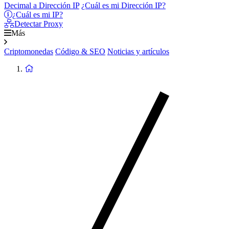
Decimal a Dirección IP
¿Cuál es mi Dirección IP?
¿Cuál es mi IP?
Detectar Proxy
Más
Criptomonedas
Código & SEO
Noticias y artículos
Volver
a
la
Página
de
Inicio