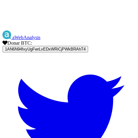
aWebAnalysis
Donar BTC:
1AN6N94fxyUgFwrLvEDxWRiCjPWkBRAhT4