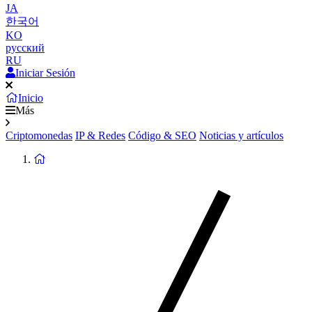
JA
한국어
KO
русский
RU
Iniciar Sesión
Inicio
Más
Criptomonedas
IP & Redes
Código & SEO
Noticias y artículos
Volver
a
la
Página
de
Inicio