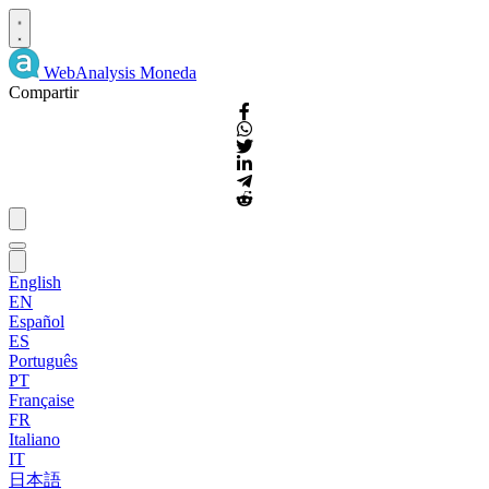
WebAnalysis
Moneda
Compartir
English
EN
Español
ES
Português
PT
Française
FR
Italiano
IT
日本語