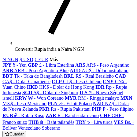
Convertir Rupia india a Naira NGN
₦ NGN
$ USD
€ EUR
Más
JPY
¥ - Yen
GBP
£ - Libra Esterlina
ARS
AR$ - Peso Argentino
ARB
ARB - Peso Argentino Blue
AUD
AU$ - Dólar australiano
BDT
Tk - Taka de Bangladesh
BRL
R$ - Real Brasileño
CAD
CA$ - Dolar Canadiense
CLP
CL$ - Peso Chileno
CNY
CN¥ -
Yuan Chino
HKD
HK$ - Dolar de Hong Kong
IDR
Rp - Rupia
Indonesia
SGD
S$ - Dólar de Singapur
ILS
₪ - Nuevo Séquel
israelí
KRW
₩ - Won Coreano
MYR
RM - Ringgit malayo
MXN
MX$ - Peso Mexicano
PLN
zł - Esloti Polaco
NZD
NZ$ - Dolar
de Nueva Zelanda
PKR
₨ - Rupia Pakistaní
PHP
₱ - Peso filipino
RUB
₽ - Rublo Ruso
ZAR
R - Rand sudafricano
CHF
CHF -
Franco suizo
THB
฿ - Baht tailandés
TRY
₺ - Lira turca
VES
Bs. -
Bolívar Venezolano Soberano
Guardar