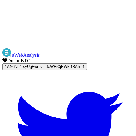
aWebAnalysis
Donar BTC:
1AN6N94fxyUgFwrLvEDxWRiCjPWkBRAhT4