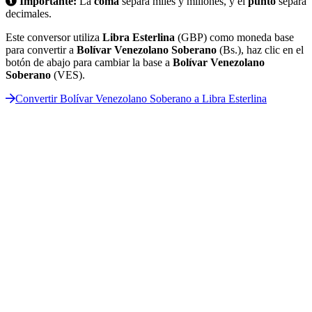
Importante:
La
coma
separa miles y millones, y el
punto
separa
decimales.
Este conversor utiliza
Libra Esterlina
(GBP) como moneda base
para convertir a
Bolívar Venezolano Soberano
(Bs.), haz clic en el
botón de abajo para cambiar la base a
Bolívar Venezolano
Soberano
(VES).
Convertir Bolívar Venezolano Soberano a Libra Esterlina