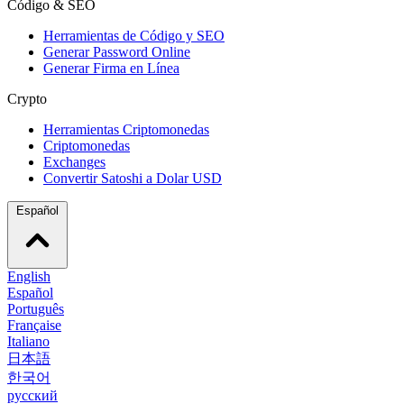
Código & SEO
Herramientas de Código y SEO
Generar Password Online
Generar Firma en Línea
Crypto
Herramientas Criptomonedas
Criptomonedas
Exchanges
Convertir Satoshi a Dolar USD
Español
English
Español
Português
Française
Italiano
日本語
한국어
русский