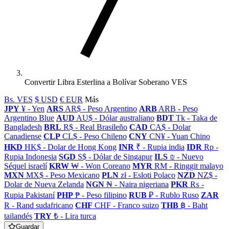
Convertir Libra Esterlina a Bolívar Soberano VES
Bs. VES
$ USD
€ EUR
Más
JPY
¥ - Yen
ARS
AR$ - Peso Argentino
ARB
ARB - Peso
Argentino Blue
AUD
AU$ - Dólar australiano
BDT
Tk - Taka de
Bangladesh
BRL
R$ - Real Brasileño
CAD
CA$ - Dolar
Canadiense
CLP
CL$ - Peso Chileno
CNY
CN¥ - Yuan Chino
HKD
HK$ - Dolar de Hong Kong
INR
₹ - Rupia india
IDR
Rp -
Rupia Indonesia
SGD
S$ - Dólar de Singapur
ILS
₪ - Nuevo
Séquel israelí
KRW
₩ - Won Coreano
MYR
RM - Ringgit malayo
MXN
MX$ - Peso Mexicano
PLN
zł - Esloti Polaco
NZD
NZ$ -
Dolar de Nueva Zelanda
NGN
₦ - Naira nigeriana
PKR
₨ -
Rupia Pakistaní
PHP
₱ - Peso filipino
RUB
₽ - Rublo Ruso
ZAR
R - Rand sudafricano
CHF
CHF - Franco suizo
THB
฿ - Baht
tailandés
TRY
₺ - Lira turca
Guardar