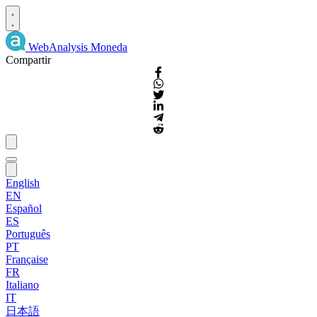
WebAnalysis
Moneda
Compartir
English
EN
Español
ES
Português
PT
Française
FR
Italiano
IT
日本語