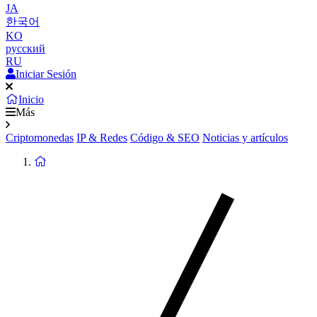
JA
한국어
KO
русский
RU
Iniciar Sesión
Inicio
Más
Criptomonedas
IP & Redes
Código & SEO
Noticias y artículos
Volver
a
la
Página
de
Inicio