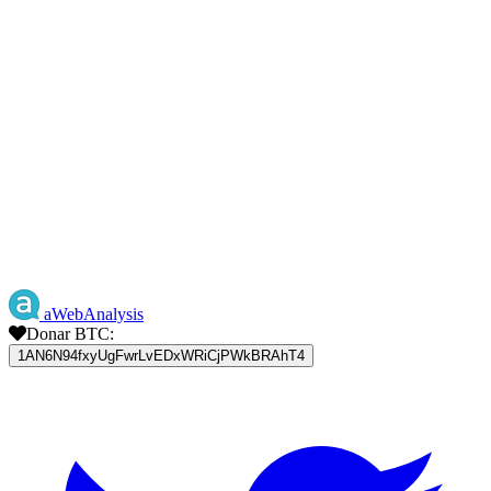
aWebAnalysis
Donar BTC:
1AN6N94fxyUgFwrLvEDxWRiCjPWkBRAhT4