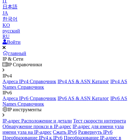
IT
日本語
JA
한국어
KO
русский
RU
Войти
главный
IP & Сети
IP Справочники
IPv4
Адреса IPv4 Справочник
IPv4 AS & ASN Каталог
IPv4 AS
Names Справочник
IPv6
Адреса IPv6 Справочник
IPv6 AS & ASN Каталог
IPv6 AS
Names Справочник
IP инструменты
IP-адрес Расположение и детали
Тест скорости интернета
Обнаружение прокси в IP-адрес
IP-адрес для имени узла
имени узла на IP-адрес
Сжать IPv6
Развернуть IPv6
Преобразование IPv4 к IPv6
Преобразование IP-адрес в