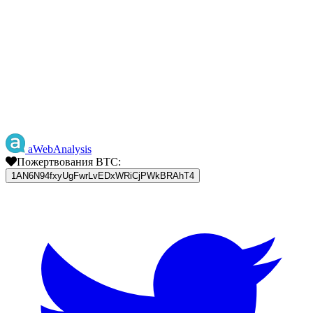
aWebAnalysis
Пожертвования BTC:
1AN6N94fxyUgFwrLvEDxWRiCjPWkBRAhT4