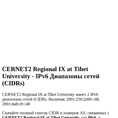
CERNET2 Regional IX at Tibet
University - IPv6 Диапазоны сетей
(CIDRs)
CERNET2 Regional IX at Tibet University имеет
2
IPv6
диапазоны сетей (CIDR). Включая: 2001:250:2e00::/48,
2001:da8:c8::/48
Скачайте полный список CIDR и номеров AS, связанных с
CERNET2 Regional IX at Tibet University
для
IPv6
, в