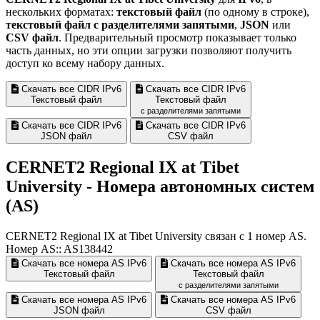
нескольких форматах:
текстовый файл
(по одному в строке),
текстовый файл с разделителями запятыми
,
JSON
или
CSV файл
. Предварительный просмотр показывает только
часть данных, но эти опции загрузки позволяют получить
доступ ко всему набору данных.
Скачать все CIDR IPv6
Скачать все CIDR IPv6
Текстовый файл
Текстовый файл
с разделителями запятыми
Скачать все CIDR IPv6
Скачать все CIDR IPv6
JSON файл
CSV файл
CERNET2 Regional IX at Tibet
University - Номера автономных систем
(AS)
CERNET2 Regional IX at Tibet University связан с
1
номер AS.
Номер AS:: AS138442
Скачать все номера AS IPv6
Скачать все номера AS IPv6
Текстовый файл
Текстовый файл
с разделителями запятыми
Скачать все номера AS IPv6
Скачать все номера AS IPv6
JSON файл
CSV файл