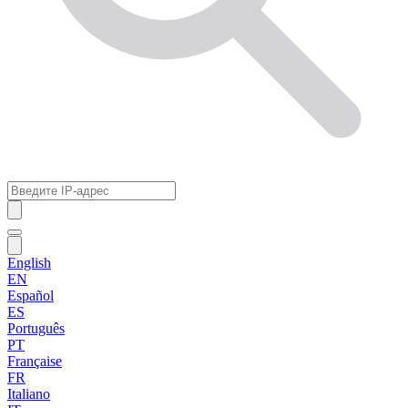
English
EN
Español
ES
Português
PT
Française
FR
Italiano