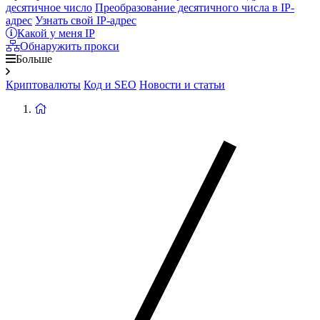
десятичное число
Преобразование десятичного числа в IP-
адрес
Узнать свой IP-адрес
Какой у меня IP
Обнаружить прокси
Больше
Криптовалюты
Код и SEO
Новости и статьи
Вернуться
на
главную
страницу