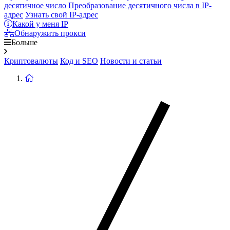
десятичное число
Преобразование десятичного числа в IP-
адрес
Узнать свой IP-адрес
Какой у меня IP
Обнаружить прокси
Больше
Криптовалюты
Код и SEO
Новости и статьи
Вернуться
на
главную
страницу