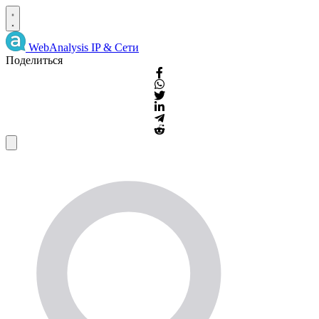
WebAnalysis
IP & Сети
Поделиться
IP
Информация
и
WHOIS