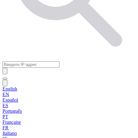
English
EN
Español
ES
Português
PT
Française
FR
Italiano