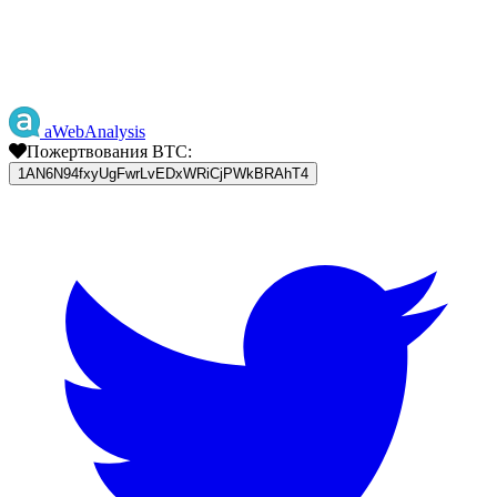
aWebAnalysis
Пожертвования BTC:
1AN6N94fxyUgFwrLvEDxWRiCjPWkBRAhT4