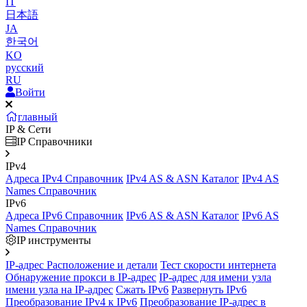
IT
日本語
JA
한국어
KO
русский
RU
Войти
главный
IP & Сети
IP Справочники
IPv4
Адреса IPv4 Справочник
IPv4 AS & ASN Каталог
IPv4 AS
Names Справочник
IPv6
Адреса IPv6 Справочник
IPv6 AS & ASN Каталог
IPv6 AS
Names Справочник
IP инструменты
IP-адрес Расположение и детали
Тест скорости интернета
Обнаружение прокси в IP-адрес
IP-адрес для имени узла
имени узла на IP-адрес
Сжать IPv6
Развернуть IPv6
Преобразование IPv4 к IPv6
Преобразование IP-адрес в