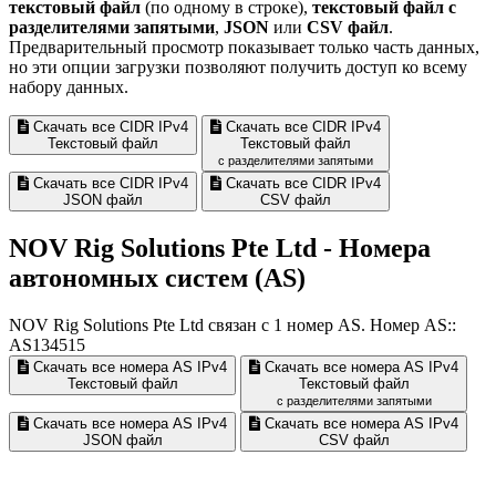
текстовый файл
(по одному в строке),
текстовый файл с
разделителями запятыми
,
JSON
или
CSV файл
.
Предварительный просмотр показывает только часть данных,
но эти опции загрузки позволяют получить доступ ко всему
набору данных.
Скачать все CIDR IPv4
Скачать все CIDR IPv4
Текстовый файл
Текстовый файл
с разделителями запятыми
Скачать все CIDR IPv4
Скачать все CIDR IPv4
JSON файл
CSV файл
NOV Rig Solutions Pte Ltd - Номера
автономных систем (AS)
NOV Rig Solutions Pte Ltd связан с
1
номер AS. Номер AS::
AS134515
Скачать все номера AS IPv4
Скачать все номера AS IPv4
Текстовый файл
Текстовый файл
с разделителями запятыми
Скачать все номера AS IPv4
Скачать все номера AS IPv4
JSON файл
CSV файл