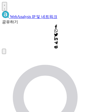
WebAnalysis
IP 및 네트워크
공유하기
IP
주
소
의
세
부
사
항
및
WHOIS