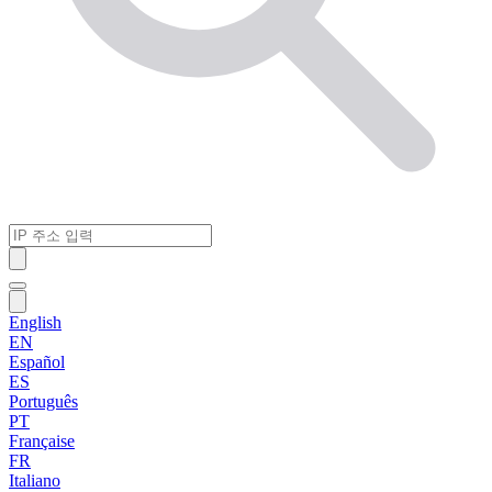
English
EN
Español
ES
Português
PT
Française
FR
Italiano