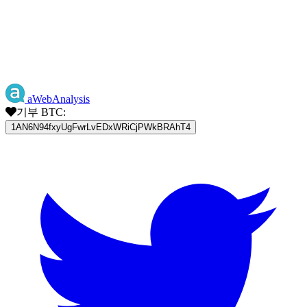
aWebAnalysis
기부 BTC:
1AN6N94fxyUgFwrLvEDxWRiCjPWkBRAhT4