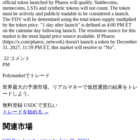
official token launched by Pharos will qualify. Stablecoins,
memecoins, LSTs and synthetic tokens will not count. The token
must be actively and publicly tradable to be considered a launch.
The FDV will be determined using the total token supply multiplied
by the token price. "1 day after launch" is defined as 4:00 PM ET
on the calendar day following launch. The resolution source for this
market is the most liquid price source available. If Pharos
(https://x.com/pharos_network) doesn't launch a token by December
31, 2027, 11:59 PM ET, this market will resolve to "No".
22 コメント
PM
Polymarketでトレード
世界最大の予測市場。リアルマネーで仮想通貨の結果をトレ
ードしよう。
無料登録
USDCで支払い
トレードを始める →
関連市場