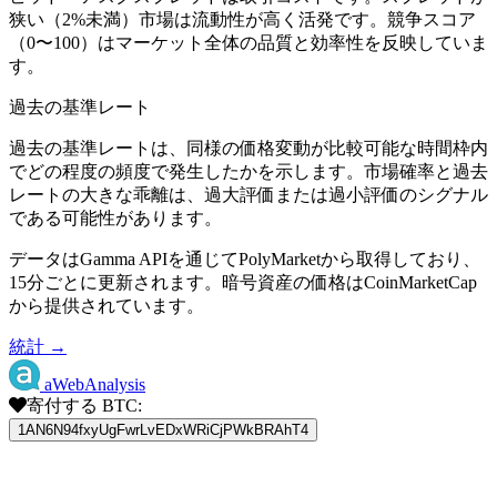
狭い（2%未満）市場は流動性が高く活発です。競争スコア
（0〜100）はマーケット全体の品質と効率性を反映していま
す。
過去の基準レート
過去の基準レートは、同様の価格変動が比較可能な時間枠内
でどの程度の頻度で発生したかを示します。市場確率と過去
レートの大きな乖離は、過大評価または過小評価のシグナル
である可能性があります。
データはGamma APIを通じてPolyMarketから取得しており、
15分ごとに更新されます。暗号資産の価格はCoinMarketCap
から提供されています。
統計 →
aWebAnalysis
寄付する BTC:
1AN6N94fxyUgFwrLvEDxWRiCjPWkBRAhT4