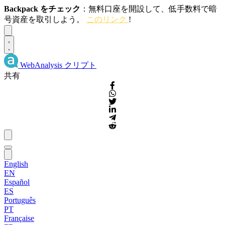
Backpack をチェック
：無料口座を開設して、低手数料で暗
号資産を取引しよう。
このリンク
!
Dismiss
WebAnalysis
クリプト
共有
English
EN
Español
ES
Português
PT
Française