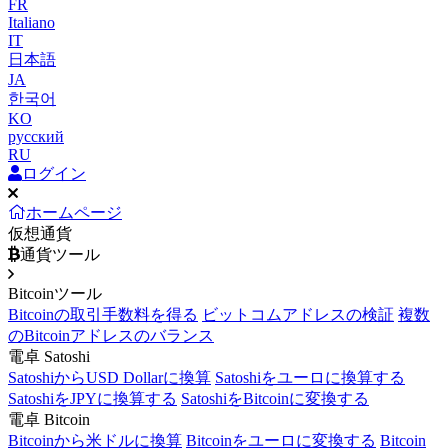
FR
Italiano
IT
日本語
JA
한국어
KO
русский
RU
ログイン
ホームページ
仮想通貨
通貨ツール
Bitcoinツール
Bitcoinの取引手数料を得る
ビットコムアドレスの検証
複数
のBitcoinアドレスのバランス
電卓 Satoshi
SatoshiからUSD Dollarに換算
Satoshiをユーロに換算する
SatoshiをJPYに換算する
SatoshiをBitcoinに変換する
電卓 Bitcoin
Bitcoinから米ドルに換算
Bitcoinをユーロに変換する
Bitcoin