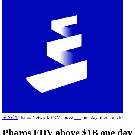
その他
Pharos Network FDV above ___ one day after launch?
Pharos FDV above $1B one day