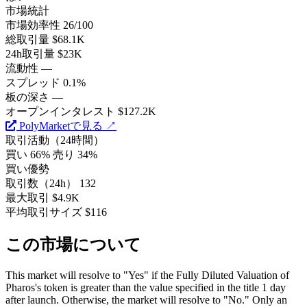
市場統計
市場効率性
26/100
総取引量
$68.1K
24h取引量
$23K
流動性
—
スプレッド
0.1%
板の深さ
—
オープンインタレスト
$127.2K
PolyMarketで見る ↗
取引活動（24時間）
買い 66%
売り 34%
買い優勢
取引数（24h）
132
最大取引
$4.9K
平均取引サイズ
$116
この市場について
This market will resolve to "Yes" if the Fully Diluted Valuation of
Pharos's token is greater than the value specified in the title 1 day
after launch. Otherwise, the market will resolve to "No." Only an