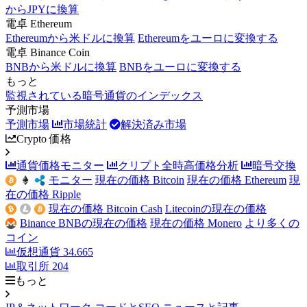
からJPYに換算
電卓 Ethereum
Ethereumから米ドルに換算
Ethereumをユーロに変換する
電卓 Binance Coin
BNBから米ドルに換算
BNBをユーロに変換する
もっと
監視されている暗号通貨のインデックス
予測市場
予測市場
市場統計
解決済み市場
Crypto 価格
通貨価格モニター
クリプト全時高価格分析
暗号交換
モニター
現在の価格 Bitcoin
現在の価格 Ethereum
現
在の価格 Ripple
現在の価格 Bitcoin Cash
Litecoinの現在の価格
Binance BNBの現在の価格
現在の価格 Monero
より多くの
コイン
仮想通貨
34.665
取引所
204
もっと