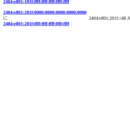
2404:e801:101f:ffff:ffff:ffff:ffff:ffff
2404:e801:201f:0000:0000:0000:0000:0000
に
2404:e801:201f::/48
A
2404:e801:201f:ffff:ffff:ffff:ffff:ffff