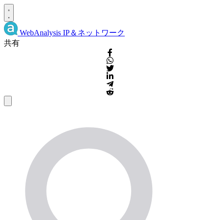
WebAnalysis
IP＆ネットワーク
共有
IP
詳
細
お
よ
び
WHOIS