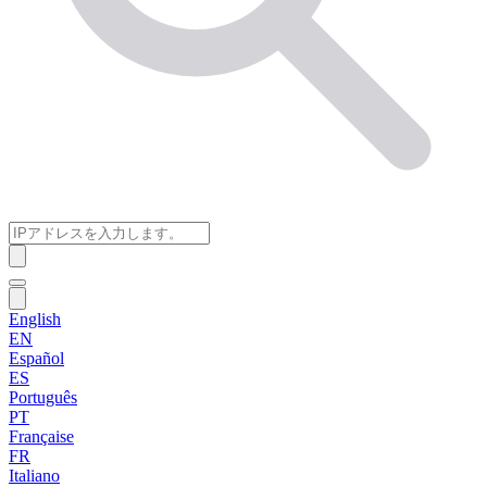
English
EN
Español
ES
Português
PT
Française
FR
Italiano