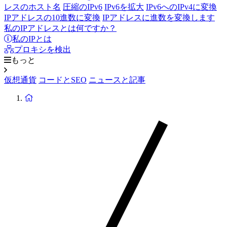
レスのホスト名
圧縮のIPv6
IPv6を拡大
IPv6へのIPv4に変換
IPアドレスの10進数に変換
IPアドレスに進数を変換します
私のIPアドレスとは何ですか？
私のIPとは
プロキシを検出
もっと
仮想通貨
コードとSEO
ニュースと記事
ホ
ー
ム
ペ
ー
ジ
に
戻
り
ま
す