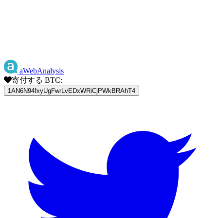
aWebAnalysis
寄付する BTC:
1AN6N94fxyUgFwrLvEDxWRiCjPWkBRAhT4