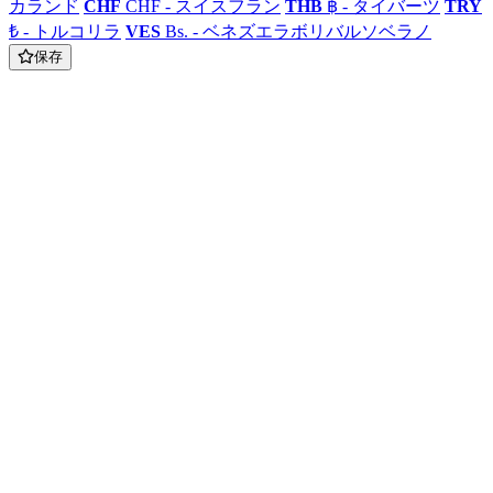
カランド
CHF
CHF - スイスフラン
THB
฿ - タイバーツ
TRY
₺ - トルコリラ
VES
Bs. - ベネズエラボリバルソベラノ
保存