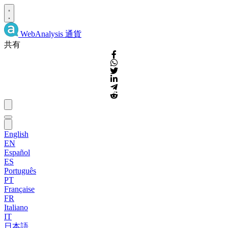
WebAnalysis
通貨
共有
English
EN
Español
ES
Português
PT
Française
FR
Italiano
IT
日本語