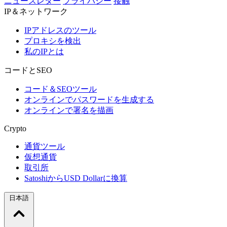
ニュースレター
プライバシー
接触
IP＆ネットワーク
IPアドレスのツール
プロキシを検出
私のIPとは
コードとSEO
コード＆SEOツール
オンラインでパスワードを生成する
オンラインで署名を描画
Crypto
通貨ツール
仮想通貨
取引所
SatoshiからUSD Dollarに換算
日本語