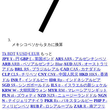
メキシコペソからタカに換算
Tk BDT
$ USD
€ EUR
もっと
JPY
¥ - 円
GBP
£ - 英国ポンド
ARS
AR$ - アルゼンチンペソ
ARB
ARB - ペソアルゼンチン Blue
AUD
AU$ - オーストラリ
アドル
BRL
R$ - ブラジルレアル
CAD
CA$ - カナダドル
CLP
CL$ - チリペソ
CNY
CN¥ - 中国人民元
HKD
HK$ - 香港
ドル
INR
₹ - インドルピー
IDR
Rp - インドネシアルピア
SGD
S$ - シンガポールドル
ILS
₪ - イスラエルの新シェケル
KRW
₩ - 大韓民国ウォン
MYR
RM - マレーシアリンギット
PLN
zł - ズウォティ
NZD
NZ$ - ニュージーランドドル
NGN
₦ - ナイジェリアナイラ
PKR
₨ - パキスタンルピー
PHP
₱ -
フィリピンペソ
RUB
₽ - ロシアルーブル
ZAR
R - 南アフリ