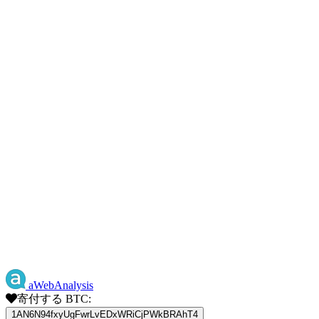
aWebAnalysis
寄付する BTC:
1AN6N94fxyUgFwrLvEDxWRiCjPWkBRAhT4