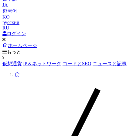
JA
한국어
KO
русский
RU
ログイン
ホームページ
もっと
仮想通貨
IP＆ネットワーク
コードとSEO
ニュースと記事
ホ
ー
ム
ペ
ー
ジ
に
戻
り
ま