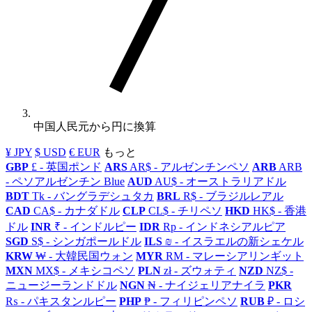
中国人民元から円に換算
¥ JPY
$ USD
€ EUR
もっと
GBP
£ - 英国ポンド
ARS
AR$ - アルゼンチンペソ
ARB
ARB
- ペソアルゼンチン Blue
AUD
AU$ - オーストラリアドル
BDT
Tk - バングラデシュタカ
BRL
R$ - ブラジルレアル
CAD
CA$ - カナダドル
CLP
CL$ - チリペソ
HKD
HK$ - 香港
ドル
INR
₹ - インドルピー
IDR
Rp - インドネシアルピア
SGD
S$ - シンガポールドル
ILS
₪ - イスラエルの新シェケル
KRW
₩ - 大韓民国ウォン
MYR
RM - マレーシアリンギット
MXN
MX$ - メキシコペソ
PLN
zł - ズウォティ
NZD
NZ$ -
ニュージーランドドル
NGN
₦ - ナイジェリアナイラ
PKR
₨ - パキスタンルピー
PHP
₱ - フィリピンペソ
RUB
₽ - ロシ