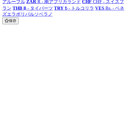
アルーブル
ZAR
R - 南アフリカランド
CHF
CHF - スイスフ
ラン
THB
฿ - タイバーツ
TRY
₺ - トルコリラ
VES
Bs. - ベネ
ズエラボリバルソベラノ
保存