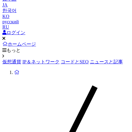
JA
한국어
KO
русский
RU
ログイン
ホームページ
もっと
仮想通貨
IP＆ネットワーク
コードとSEO
ニュースと記事
ホ
ー
ム
ペ
ー
ジ
に
戻
り
ま