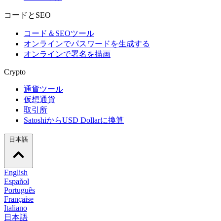
コードとSEO
コード＆SEOツール
オンラインでパスワードを生成する
オンラインで署名を描画
Crypto
通貨ツール
仮想通貨
取引所
SatoshiからUSD Dollarに換算
日本語
English
Español
Português
Française
Italiano
日本語