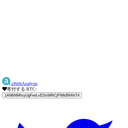
aWebAnalysis
寄付する BTC:
1AN6N94fxyUgFwrLvEDxWRiCjPWkBRAhT4