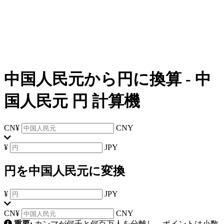
中国人民元から円に換算
-
中
国人民元 円 計算機
CN¥
CNY
¥
JPY
円を中国人民元に変換
¥
JPY
CN¥
CNY
重要:
カンマが何千と何百万人を分離し、ポイントは小数