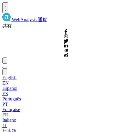
WebAnalysis
通貨
共有
English
EN
Español
ES
Português
PT
Française
FR
Italiano
IT
日本語