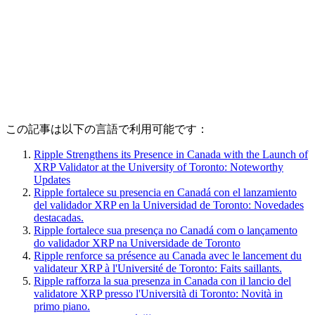
この記事は以下の言語で利用可能です：
Ripple Strengthens its Presence in Canada with the Launch of
XRP Validator at the University of Toronto: Noteworthy
Updates
Ripple fortalece su presencia en Canadá con el lanzamiento
del validador XRP en la Universidad de Toronto: Novedades
destacadas.
Ripple fortalece sua presença no Canadá com o lançamento
do validador XRP na Universidade de Toronto
Ripple renforce sa présence au Canada avec le lancement du
validateur XRP à l'Université de Toronto: Faits saillants.
Ripple rafforza la sua presenza in Canada con il lancio del
validatore XRP presso l'Università di Toronto: Novità in
primo piano.