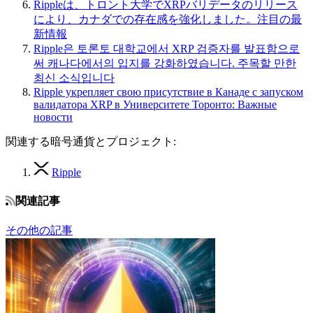
Rippleは、トロント大学でXRPバリデータのリリース
により、カナダでの存在感を強化しました。注目の最
新情報
Ripple은 토론토 대학교에서 XRP 검증자를 발표함으로
써 캐나다에서의 입지를 강화하였습니다. 주목할 만한
최신 소식입니다
Ripple укрепляет свою присутствие в Канаде с запуском
валидатора XRP в Университете Торонто: Важные
новости
関連する暗号通貨とプロジェクト:
Ripple
関連記事
その他の記事