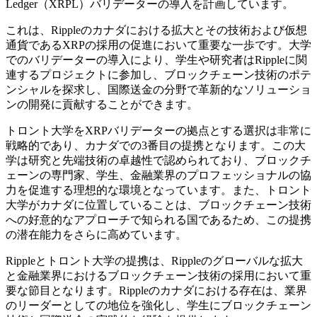
Ledger（XRPL）バリデーターの導入を計画しています。
これは、Rippleのカナダにおける拡大とその技術および仮想
通貨であるXRPの採用の促進において重要な一歩です。大学
でのバリデーターの導入により、学生や研究者はRippleに関
連するプロジェクトに参加し、ブロックチェーン技術のポテ
ンシャルを探求し、国際送金の分野で革新的なソリューショ
ンの開発に貢献することができます。
トロント大学をXRPバリデーターの拠点とする選択は非常に
戦略的であり、カナダでの3番目の提携となります。この大
学は研究と先端技術の卓越性で認められており、ブロックチ
ェーンの専門家、学生、金融業界のプロフェッショナルの協
力を促進する理想的な環境となっています。また、トロント
大学がカナダに位置していることは、ブロックチェーン技術
への好意的なアプローチで知られる国であるため、この提携
の潜在能力をさらに高めています。
Rippleとトロント大学の提携は、Rippleのグローバルな拡大
と金融業界におけるブロックチェーン技術の採用において重
要な節目となります。Rippleのカナダにおける存在は、業界
のリーダーとしての地位を強化し、学生にブロックチェーン