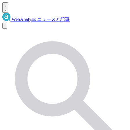
WebAnalysis
ニュースと記事
ニ
ュ
ー
ス
と
記
事
を
検
索