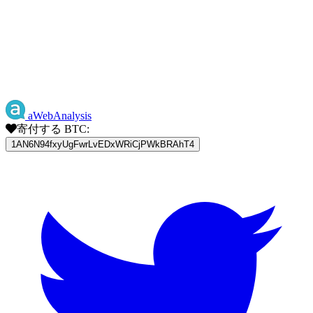
aWebAnalysis
寄付する BTC:
1AN6N94fxyUgFwrLvEDxWRiCjPWkBRAhT4