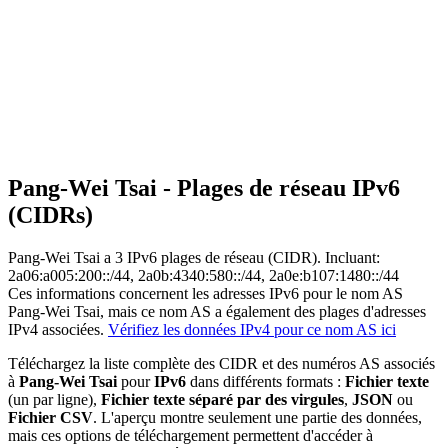
Pang-Wei Tsai - Plages de réseau IPv6
(CIDRs)
Pang-Wei Tsai a
3
IPv6 plages de réseau (CIDR). Incluant:
2a06:a005:200::/44, 2a0b:4340:580::/44, 2a0e:b107:1480::/44
Ces informations concernent les adresses IPv6 pour le nom AS
Pang-Wei Tsai, mais ce nom AS a également des plages d'adresses
IPv4 associées.
Vérifiez les données IPv4 pour ce nom AS ici
Téléchargez la liste complète des CIDR et des numéros AS associés
à
Pang-Wei Tsai
pour
IPv6
dans différents formats :
Fichier texte
(un par ligne),
Fichier texte séparé par des virgules
,
JSON
ou
Fichier CSV
. L'aperçu montre seulement une partie des données,
mais ces options de téléchargement permettent d'accéder à