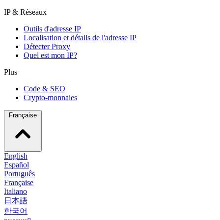
IP & Réseaux
Outils d'adresse IP
Localisation et détails de l'adresse IP
Détecter Proxy
Quel est mon IP?
Plus
Code & SEO
Crypto-monnaies
Française
English
Español
Português
Française
Italiano
日本語
한국어