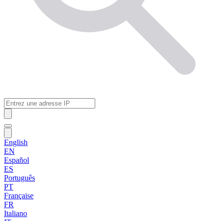
English
EN
Español
ES
Português
PT
Française
FR
Italiano