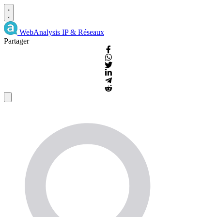
WebAnalysis
IP & Réseaux
Partager
Détails
IP
et
WHOIS