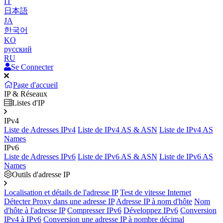
IT
日本語
JA
한국어
KO
русский
RU
Se Connecter
Page d'accueil
IP & Réseaux
Listes d'IP
IPv4
Liste de Adresses IPv4
Liste de IPv4 AS & ASN
Liste de IPv4 AS
Names
IPv6
Liste de Adresses IPv6
Liste de IPv6 AS & ASN
Liste de IPv6 AS
Names
Outils d'adresse IP
Localisation et détails de l'adresse IP
Test de vitesse Internet
Détecter Proxy dans une adresse IP
Adresse IP à nom d'hôte
Nom
d'hôte à l'adresse IP
Compresser IPv6
Développez IPv6
Conversion
IPv4 à IPv6
Conversion une adresse IP à nombre décimal