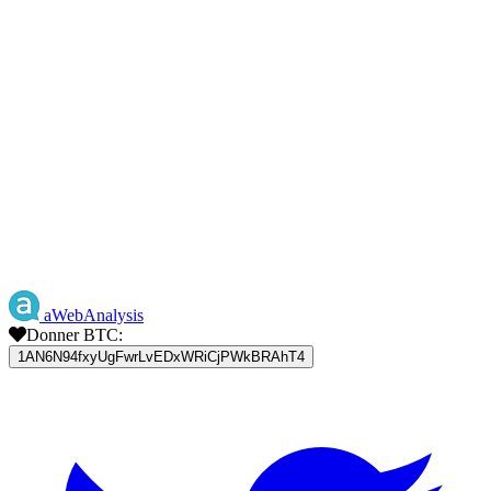
aWebAnalysis
Donner BTC:
1AN6N94fxyUgFwrLvEDxWRiCjPWkBRAhT4